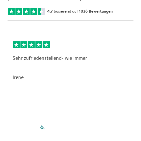
4.7
basierend auf
1036 Bewertungen
Sehr zufriedenstellend- wie immer
W
s
Irene
C
filled-pagination
outlined-paginatio
outlined-paginat
outlined-pagin
outlined-pag
outlined-p