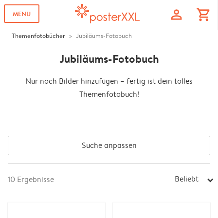
profile
shopping_cart
MENU
Themenfotobücher
Jubiläums-Fotobuch
Jubiläums-Fotobuch
Nur noch Bilder hinzufügen – fertig ist dein tolles
Themenfotobuch!
Suche anpassen
Beliebt
10
Ergebnisse
arrow_right