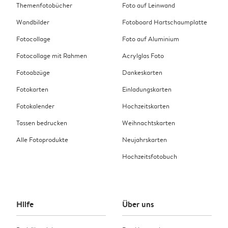
Themenfotobücher
Foto auf Leinwand
Wandbilder
Fotoboard Hartschaumplatte
Fotocollage
Foto auf Aluminium
Fotocollage mit Rahmen
Acrylglas Foto
Fotoabzüge
Dankeskarten
Fotokarten
Einladungskarten
Fotokalender
Hochzeitskarten
Tassen bedrucken
Weihnachtskarten
Alle Fotoprodukte
Neujahrskarten
Hochzeitsfotobuch
Hilfe
Über uns