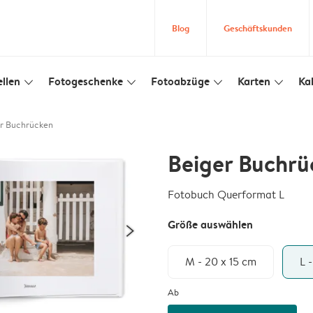
Blog
Geschäftskunden
llen
Fotogeschenke
Fotoabzüge
Karten
Ka
slim_arrow_down
slim_arrow_down
slim_arrow_down
slim_arrow_down
r Buchrücken
Beiger Buchrü
Fotobuch Querformat L
Größe auswählen
M - 20 x 15 cm
L 
Ab