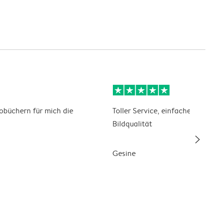
otobüchern für mich die
Toller Service, einfache Tools 
Bildqualität
slim_arrow_right
Gesine