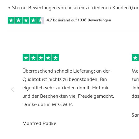
5-Sterne-Bewertungen von unseren zufriedenen Kunden (kann 
4.7
basierend auf
1036 Bewertungen
Überraschend schnelle Lieferung; an der
Mei
Qualität ist nichts zu beanstanden. Bin
zum
slim_arrow_left
eigentlich sehr zufrieden damit. Hat mir
Jah
und der Beschenkten viel Freude gemacht.
das
Danke dafür. MfG M.R.
Sa
Manfred Radke