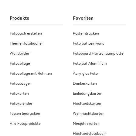
Produkte
Favoriten
Fotobuch erstellen
Poster drucken
Themenfotobücher
Foto auf Leinwand
Wandbilder
Fotoboard Hartschaumplatte
Fotocollage
Foto auf Aluminium
Fotocollage mit Rahmen
Acrylglas Foto
Fotoabzüge
Dankeskarten
Fotokarten
Einladungskarten
Fotokalender
Hochzeitskarten
Tassen bedrucken
Weihnachtskarten
Alle Fotoprodukte
Neujahrskarten
Hochzeitsfotobuch