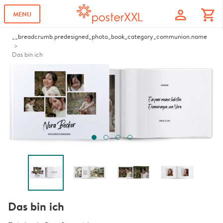
profile
shopping_cart
MENU
__breadcrumb.predesigned_photo_book_category_communion.name
Das bin ich
Das bin ich