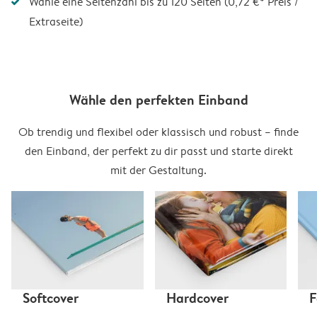
Wähle eine Seitenzahl bis zu 120 Seiten (0,72 €* Preis /
Extraseite)
Wähle den perfekten Einband
Ob trendig und flexibel oder klassisch und robust – finde
den Einband, der perfekt zu dir passt und starte direkt
mit der Gestaltung.
Softcover
Hardcover
F