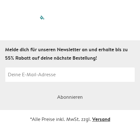
filled-pagination
outlined-paginatio
outlined-paginat
outlined-pagin
outlined-pag
outlined-p
Melde dich für unseren Newsletter an und erhalte bis zu
55% Rabatt auf deine nächste Bestellung!
Abonnieren
Versand
*Alle Preise inkl. MwSt. zzgl.