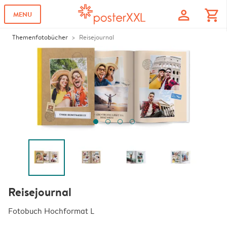
profile
shopping_cart
MENU
Themenfotobücher
Reisejournal
Reisejournal
Fotobuch Hochformat L