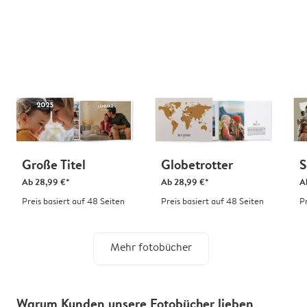
Große Titel
Globetrotter
S
Ab
28,99 €*
Ab
28,99 €*
A
Preis basiert auf 48 Seiten
Preis basiert auf 48 Seiten
P
Mehr fotobücher
Warum Kunden unsere Fotobücher lieben