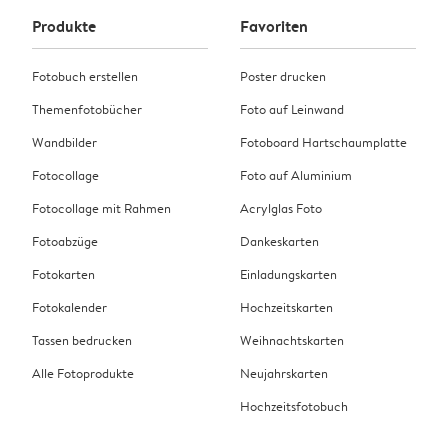
Produkte
Favoriten
Fotobuch erstellen
Poster drucken
Themenfotobücher
Foto auf Leinwand
Wandbilder
Fotoboard Hartschaumplatte
Fotocollage
Foto auf Aluminium
Fotocollage mit Rahmen
Acrylglas Foto
Fotoabzüge
Dankeskarten
Fotokarten
Einladungskarten
Fotokalender
Hochzeitskarten
Tassen bedrucken
Weihnachtskarten
Alle Fotoprodukte
Neujahrskarten
Hochzeitsfotobuch