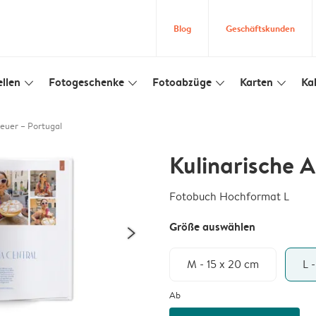
Blog
Geschäftskunden
llen
Fotogeschenke
Fotoabzüge
Karten
Ka
slim_arrow_down
slim_arrow_down
slim_arrow_down
slim_arrow_down
euer – Portugal
Kulinarische 
Fotobuch Hochformat L
Größe auswählen
M - 15 x 20 cm
L 
Ab