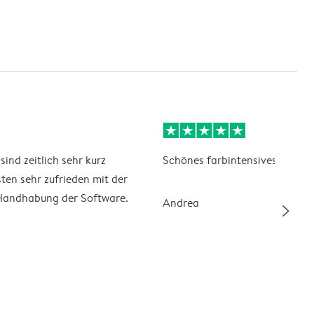
ind zeitlich sehr kurz
Schönes farbintensives Fotob
ten sehr zufrieden mit der
Handhabung der Software.
Andrea
slim_arrow_right