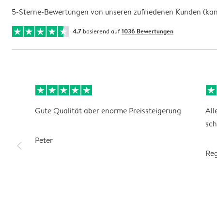
5-Sterne-Bewertungen von unseren zufriedenen Kunden (kann 
4.7
basierend auf
1036 Bewertungen
Gute Qualität aber enorme Preissteigerung
All
sch
Peter
slim_arrow_left
Re