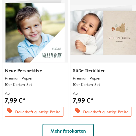
Neue Perspektive
Süße Tierbilder
Premium Papier
Premium Papier
10er Karten-Set
10er Karten-Set
Ab
Ab
7,99 €*
7,99 €*
offers
offers
Dauerhaft günstige Preise
Dauerhaft günstige Preise
Mehr fotokarten