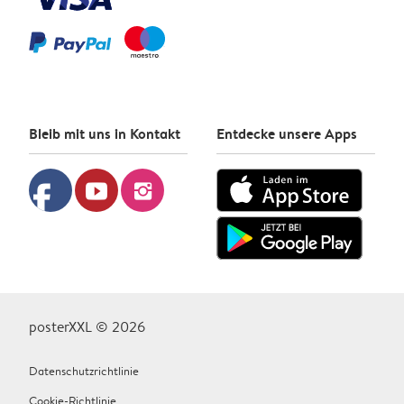
Bleib mit uns in Kontakt
Entdecke unsere Apps
facebook
youtube
instagram
posterXXL © 2026
Datenschutzrichtlinie
Cookie-Richtlinie