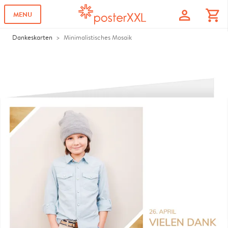
profile
shopping_cart
MENU
Dankeskarten
Minimalistisches Mosaik