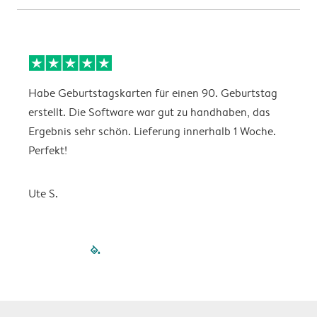
Habe Geburtstagskarten für einen 90. Geburtstag
D
erstellt. Die Software war gut zu handhaben, das
w
Ergebnis sehr schön. Lieferung innerhalb 1 Woche.
Perfekt!
K
Ute S.
filled-pagination
outlined-paginatio
outlined-paginat
outlined-pagin
outlined-pag
outlined-p