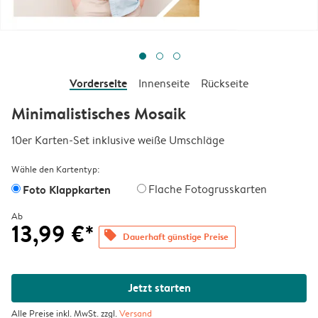
Vorderseite
Innenseite
Rückseite
Minimalistisches Mosaik
10er Karten-Set inklusive weiße Umschläge
Wähle den Kartentyp:
Foto Klappkarten
Flache Fotogrusskarten
Ab
13,99 €*
offers
Dauerhaft günstige Preise
Jetzt starten
Alle Preise inkl. MwSt. zzgl.
Versand