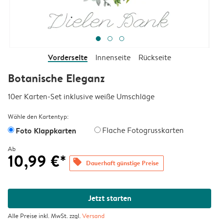
Vorderseite
Innenseite
Rückseite
Botanische Eleganz
10er Karten-Set inklusive weiße Umschläge
Wähle den Kartentyp:
Foto Klappkarten
Flache Fotogrusskarten
Ab
10,99 €*
offers
Dauerhaft günstige Preise
Jetzt starten
Alle Preise inkl. MwSt. zzgl.
Versand