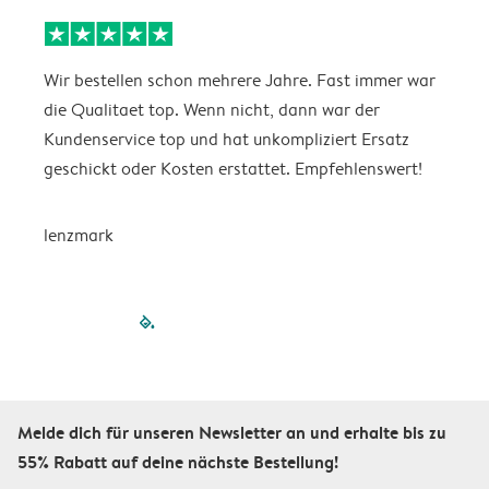
Wir bestellen schon mehrere Jahre. Fast immer war
D
die Qualitaet top. Wenn nicht, dann war der
A
Kundenservice top und hat unkompliziert Ersatz
O
geschickt oder Kosten erstattet. Empfehlenswert!
D
lenzmark
filled-pagination
outlined-paginatio
outlined-paginat
outlined-pagin
outlined-pag
outlined-p
Melde dich für unseren Newsletter an und erhalte bis zu
55% Rabatt auf deine nächste Bestellung!