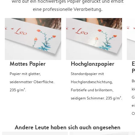
wird auf ein hochwertiges Papier gedruckt und erhält
eine professionelle Verarbeitung.
Mattes Papier
Hochglanzpapier
E
P
Papier mit glatter,
Standardpapier mit
B
seidenmatter Oberfläche.
Hochglanzbeschichtung,
k
235 g/m².
Farbtiefe und brillantem,
G
seidigem Schimmer. 235 g/m².
e
O
Andere Leute haben sich auch angesehen