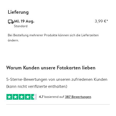
Lieferung
Mi. 19 Aug.
3,99 €*
delivery_standard_v2
Standard
Bei Bestellung mehrerer Produkte können sich die Lieferzeiten
ändern.
Warum Kunden unsere Fotokarten lieben
5-Sterne-Bewertungen von unseren zufriedenen Kunden
(kann nicht verifizierte enthalten)
4.7
basierend auf
387 Bewertungen