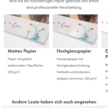
wird auf ein hochwertiges Papier gedruckt und erhält
eine professionelle Verarbeitung.
Mattes Papier
Hochglanzpapier
E
P
Papier mit glatter,
Standardpapier mit
B
seidenmatter Oberfläche.
Hochglanzbeschichtung,
k
235 g/m².
Farbtiefe und brillantem,
G
seidigem Schimmer. 235 g/m².
e
O
Andere Leute haben sich auch angesehen