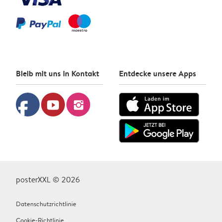
Bleib mit uns in Kontakt
Entdecke unsere Apps
facebook
youtube
instagram
posterXXL © 2026
Datenschutzrichtlinie
Cookie-Richtlinie