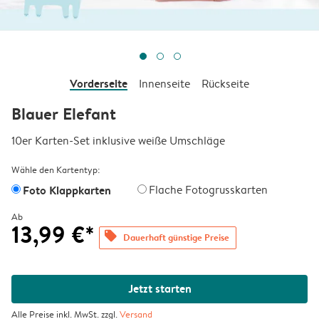
Vorderseite
Innenseite
Rückseite
Blauer Elefant
10er Karten-Set inklusive weiße Umschläge
Wähle den Kartentyp:
Foto Klappkarten
Flache Fotogrusskarten
Ab
13,99 €*
offers
Dauerhaft günstige Preise
Jetzt starten
Alle Preise inkl. MwSt. zzgl.
Versand