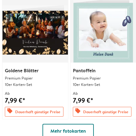
Goldene Blätter
Pantoffeln
Premium Papier
Premium Papier
10er Karten-Set
10er Karten-Set
Ab
Ab
7,99 €*
7,99 €*
offers
offers
Dauerhaft günstige Preise
Dauerhaft günstige Preise
Mehr fotokarten