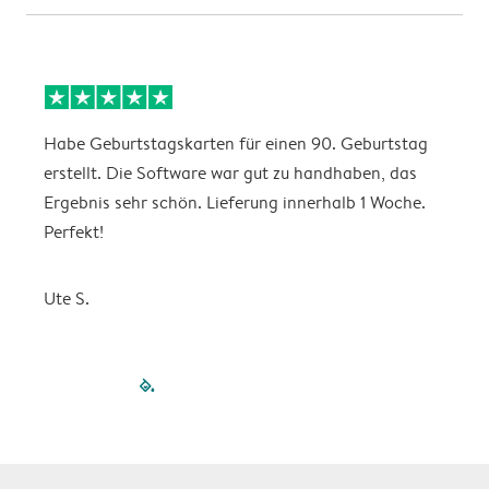
Habe Geburtstagskarten für einen 90. Geburtstag
D
erstellt. Die Software war gut zu handhaben, das
w
Ergebnis sehr schön. Lieferung innerhalb 1 Woche.
Perfekt!
K
Ute S.
filled-pagination
outlined-paginatio
outlined-paginat
outlined-pagin
outlined-pag
outlined-p