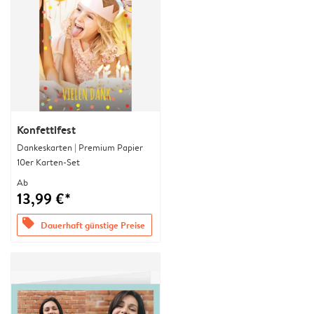
Konfettifest
Dankeskarten | Premium Papier
10er Karten-Set
Ab
13,99 €*
offers
Dauerhaft günstige Preise