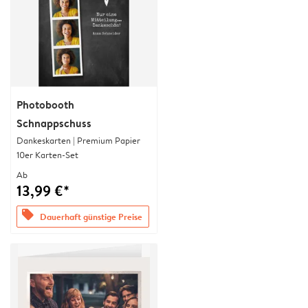
Photobooth
Schnappschuss
Dankeskarten | Premium Papier
10er Karten-Set
Ab
13,99 €*
offers
Dauerhaft günstige Preise