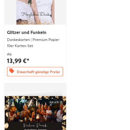
Glitzer und Funkeln
Dankeskarten | Premium Papier
10er Karten-Set
Ab
13,99 €*
offers
Dauerhaft günstige Preise