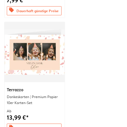
7,99 €*
offers
Dauerhaft günstige Preise
Terrazzo
Dankeskarten | Premium Papier
10er Karten-Set
Ab
13,99 €*