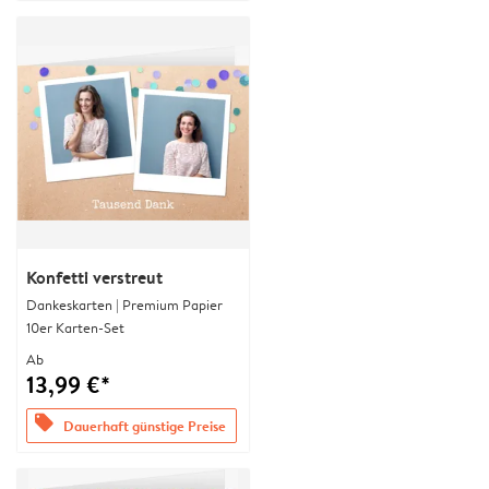
Konfetti verstreut
Dankeskarten | Premium Papier
10er Karten-Set
Ab
13,99 €*
offers
Dauerhaft günstige Preise