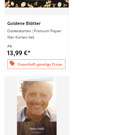
Goldene Blätter
Dankeskarten | Premium Papier
10er Karten-Set
Ab
13,99 €*
offers
Dauerhaft günstige Preise