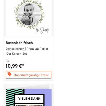
Botanisch frisch
Dankeskarten | Premium Papier
10er Karten-Set
Ab
10,99 €*
offers
Dauerhaft günstige Preise