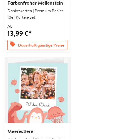
Farbenfroher Meilenstein
Dankeskarten | Premium Papier
10er Karten-Set
Ab
13,99 €*
offers
Dauerhaft günstige Preise
Meerestiere