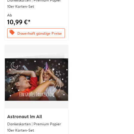
Dankeskarten | Premium Papier
10er Karten-Set
Ab
10,99 €*
offers
Dauerhaft günstige Preise
Astronaut im All
Dankeskarten | Premium Papier
10er Karten-Set