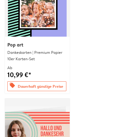
Pop art
Dankeskarten | Premium Papier
10er Karten-Set
Ab
10,99 €*
offers
Dauerhaft günstige Preise