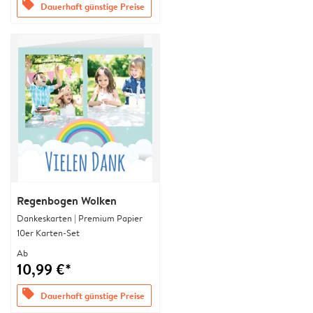
offers
Dauerhaft günstige Preise
Regenbogen Wolken
Dankeskarten | Premium Papier
10er Karten-Set
Ab
10,99 €*
offers
Dauerhaft günstige Preise