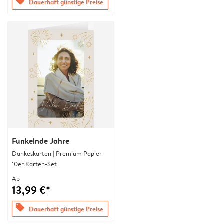
offers
Dauerhaft günstige Preise
Funkelnde Jahre
Dankeskarten | Premium Papier
10er Karten-Set
Ab
13,99 €*
offers
Dauerhaft günstige Preise