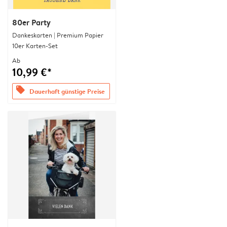
80er Party
Dankeskarten | Premium Papier
10er Karten-Set
Ab
10,99 €*
offers
Dauerhaft günstige Preise