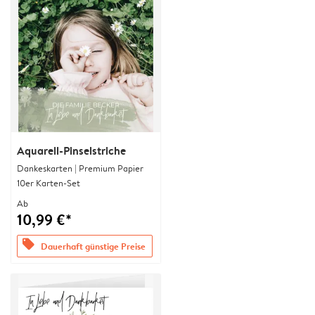
Aquarell-Pinselstriche
Dankeskarten | Premium Papier
10er Karten-Set
Ab
10,99 €*
offers
Dauerhaft günstige Preise