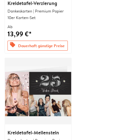
Kreidetafel-Verzierung
Dankeskarten | Premium Papier
10er Karten-Set
Ab
13,99 €*
offers
Dauerhaft günstige Preise
Kreidetafel-Meilenstein