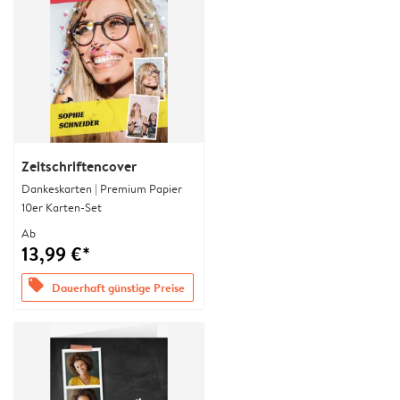
Zeitschriftencover
Dankeskarten | Premium Papier
10er Karten-Set
Ab
13,99 €*
offers
Dauerhaft günstige Preise