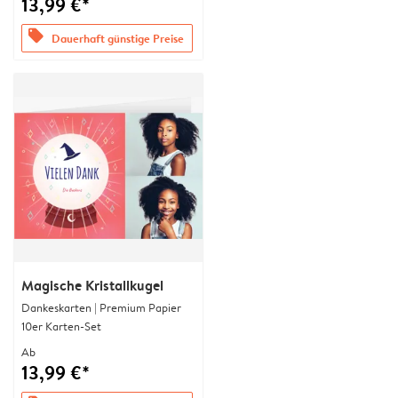
13,99 €*
offers
Dauerhaft günstige Preise
Magische Kristallkugel
Dankeskarten | Premium Papier
10er Karten-Set
Ab
13,99 €*