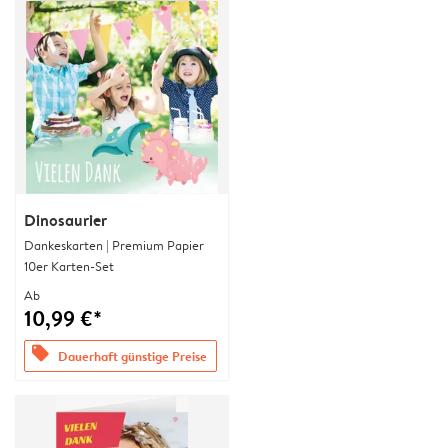
Dinosaurier
Dankeskarten | Premium Papier
10er Karten-Set
Ab
10,99 €*
offers
Dauerhaft günstige Preise