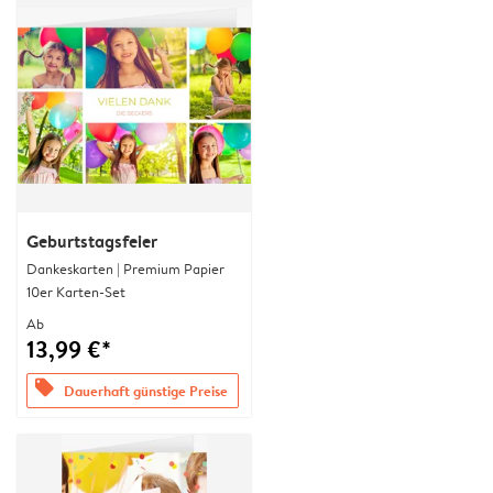
Geburtstagsfeier
Dankeskarten | Premium Papier
10er Karten-Set
Ab
13,99 €*
offers
Dauerhaft günstige Preise