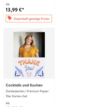
Ab
13,99 €*
offers
Dauerhaft günstige Preise
Cocktails und Kuchen
Dankeskarten | Premium Papier
10er Karten-Set
Ab