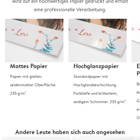
wird auf ein hochwertiges Papier gedruckt und erhält
eine professionelle Verarbeitung.
Mattes Papier
Hochglanzpapier
E
P
Papier mit glatter,
Standardpapier mit
B
seidenmatter Oberfläche.
Hochglanzbeschichtung,
k
235 g/m².
Farbtiefe und brillantem,
G
seidigem Schimmer. 235 g/m².
e
O
Andere Leute haben sich auch angesehen