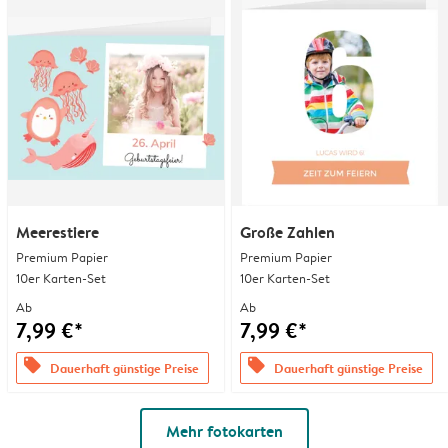
Meerestiere
Große Zahlen
Premium Papier
Premium Papier
10er Karten-Set
10er Karten-Set
Ab
Ab
7,99 €*
7,99 €*
offers
offers
Dauerhaft günstige Preise
Dauerhaft günstige Preise
Mehr fotokarten