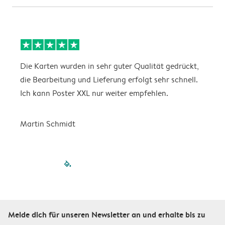
Die Karten wurden in sehr guter Qualität gedrückt,
E
die Bearbeitung und Lieferung erfolgt sehr schnell.
i
Ich kann Poster XXL nur weiter empfehlen.
Martin Schmidt
filled-pagination
outlined-paginatio
outlined-paginat
outlined-pagin
outlined-pag
outlined-p
Melde dich für unseren Newsletter an und erhalte bis zu