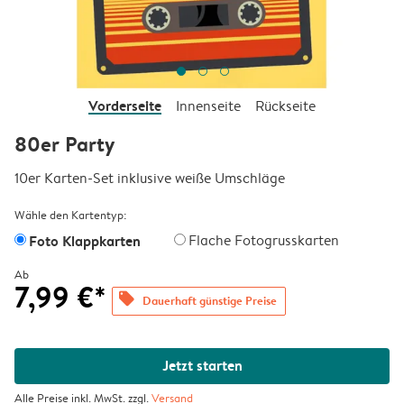
Vorderseite
Innenseite
Rückseite
80er Party
10er Karten-Set inklusive weiße Umschläge
Wähle den Kartentyp:
Foto Klappkarten
Flache Fotogrusskarten
Ab
7,99 €*
offers
Dauerhaft günstige Preise
Jetzt starten
Alle Preise inkl. MwSt. zzgl.
Versand