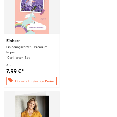
Einhorn
Einladungskarten | Premium
Papier
10er Karten-Set
Ab
7,99 €*
offers
Dauerhaft günstige Preise