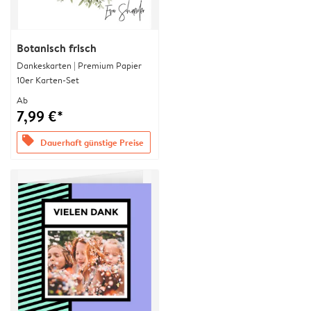
Botanisch frisch
Dankeskarten | Premium Papier
10er Karten-Set
Ab
7,99 €*
offers
Dauerhaft günstige Preise