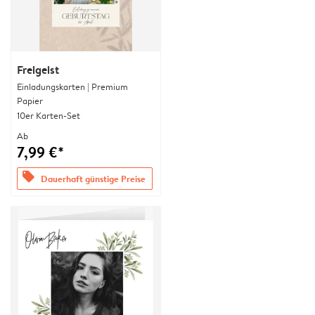
Freigeist
Einladungskarten | Premium
Papier
10er Karten-Set
Ab
7,99 €*
offers
Dauerhaft günstige Preise