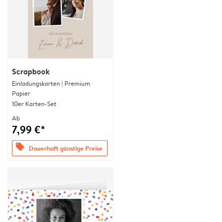
Scrapbook
Einladungskarten | Premium
Papier
10er Karten-Set
Ab
7,99 €*
offers
Dauerhaft günstige Preise