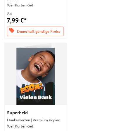
10er Karten-Set
Ab
7,99 €*
offers
Dauerhaft günstige Preise
Superheld
Dankeskarten | Premium Papier
10er Karten-Set