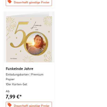
offers
Dauerhaft günstige Preise
Funkelnde Jahre
Einladungskarten | Premium
Papier
10er Karten-Set
Ab
7,99 €*
offers
Dauerhaft günstige Preise