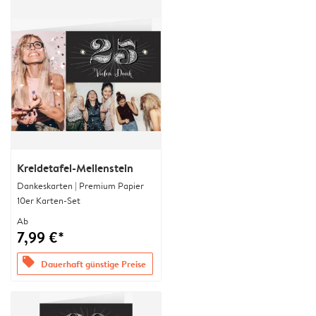
Kreidetafel-Meilenstein
Dankeskarten | Premium Papier
10er Karten-Set
Ab
7,99 €*
offers
Dauerhaft günstige Preise