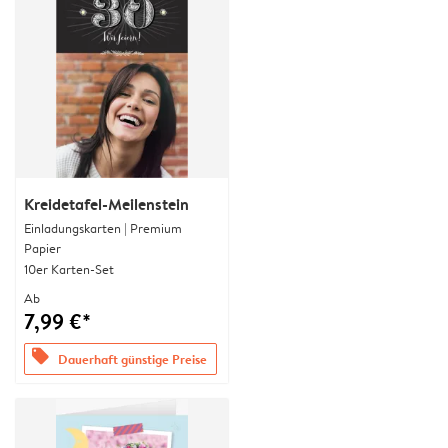
Kreidetafel-Meilenstein
Einladungskarten | Premium
Papier
10er Karten-Set
Ab
7,99 €*
offers
Dauerhaft günstige Preise