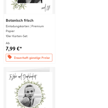
Botanisch frisch
Einladungskarten | Premium
Papier
10er Karten-Set
Ab
7,99 €*
offers
Dauerhaft günstige Preise