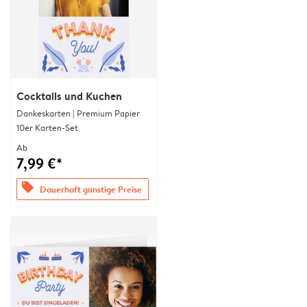
Cocktails und Kuchen
Dankeskarten | Premium Papier
10er Karten-Set
Ab
7,99 €*
offers
Dauerhaft günstige Preise