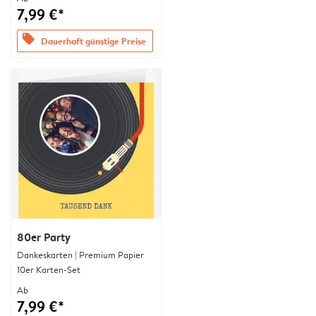
7,99 €*
offers
Dauerhaft günstige Preise
80er Party
Dankeskarten | Premium Papier
10er Karten-Set
Ab
7,99 €*