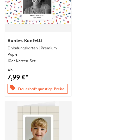
Buntes Konfetti
Einladungskarten | Premium
Papier
10er Karten-Set
Ab
7,99 €*
offers
Dauerhaft günstige Preise