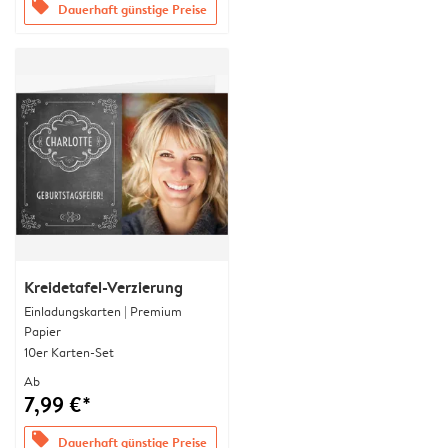
offers
Dauerhaft günstige Preise
Kreidetafel-Verzierung
Einladungskarten | Premium
Papier
10er Karten-Set
Ab
7,99 €*
offers
Dauerhaft günstige Preise