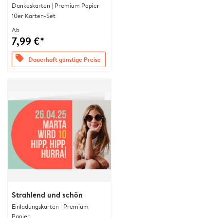
Dankeskarten | Premium Papier
10er Karten-Set
Ab
7,99 €*
offers
Dauerhaft günstige Preise
Strahlend und schön
Einladungskarten | Premium
Papier