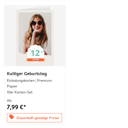
Kultiger Geburtstag
Einladungskarten | Premium
Papier
10er Karten-Set
Ab
7,99 €*
offers
Dauerhaft günstige Preise