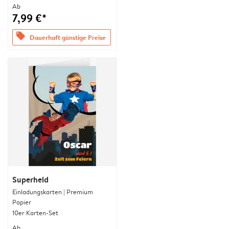
Ab
7,99 €*
offers
Dauerhaft günstige Preise
Superheld
Einladungskarten | Premium
Papier
10er Karten-Set
Ab