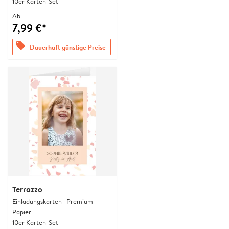
10er Karten-Set
Ab
7,99 €*
offers
Dauerhaft günstige Preise
Terrazzo
Einladungskarten | Premium
Papier
10er Karten-Set