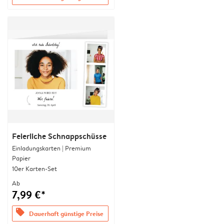
Feierliche Schnappschüsse
Einladungskarten | Premium
Papier
10er Karten-Set
Ab
7,99 €*
offers
Dauerhaft günstige Preise