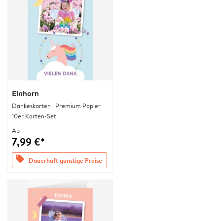
Einhorn
Dankeskarten | Premium Papier
10er Karten-Set
Ab
7,99 €*
offers
Dauerhaft günstige Preise