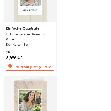
Einfache Quadrate
Einladungskarten | Premium
Papier
10er Karten-Set
Ab
7,99 €*
offers
Dauerhaft günstige Preise