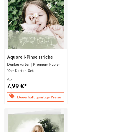
Aquarell-Pinselstriche
Dankeskarten | Premium Papier
10er Karten-Set
Ab
7,99 €*
offers
Dauerhaft günstige Preise