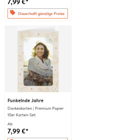
7,99 €*
offers
Dauerhaft günstige Preise
Funkelnde Jahre
Dankeskarten | Premium Papier
10er Karten-Set
Ab
7,99 €*