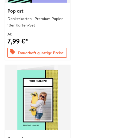
Pop art
Dankeskarten | Premium Papier
10er Karten-Set
Ab
7,99 €*
offers
Dauerhaft günstige Preise