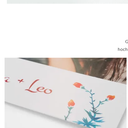
G
hochw