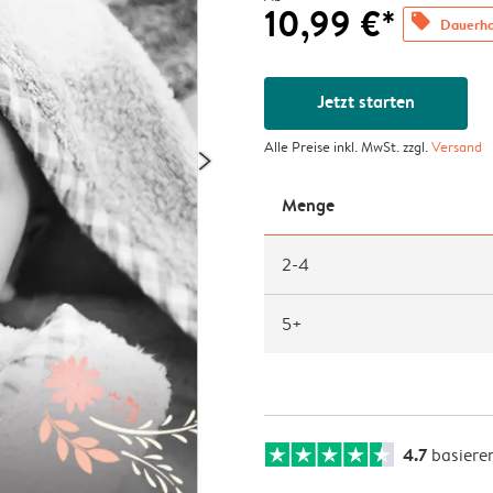
10,99 €*
offers
Dauerhaf
Jetzt starten
Alle Preise inkl. MwSt. zzgl.
Versand
Menge
2-4
5+
4.7
basiere