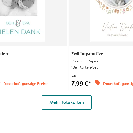
odern
Zwillingsmotive
Premium Papier
10er Karten-Set
Ab
7,99 €*
s
offers
Dauerhaft günstige Preise
Dauerhaft günsti
Mehr fotokarten