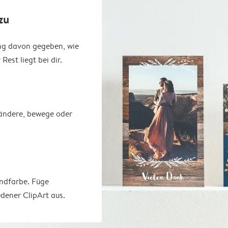
zu
ung davon gegeben, wie
est liegt bei dir.
erändere, bewege oder
undfarbe. Füge
dener ClipArt aus.