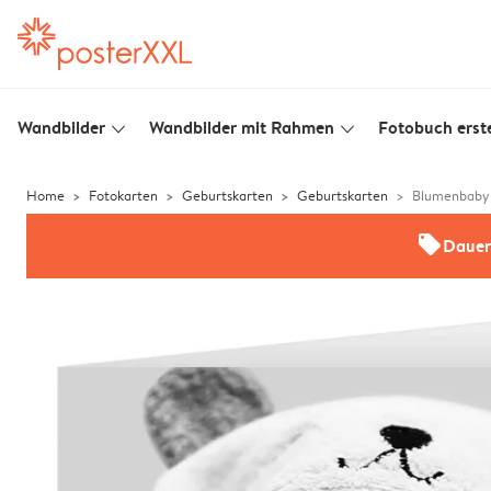
Wandbilder
Wandbilder mit Rahmen
Fotobuch erste
slim_arrow_down
slim_arrow_down
Home
Fotokarten
Geburtskarten
Geburtskarten
Blumenbaby
offers
Dauer