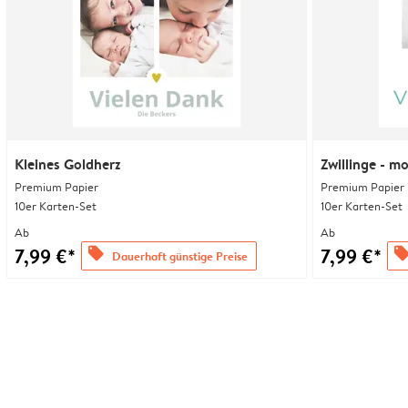
Kleines Goldherz
Zwillinge - m
Premium Papier
Premium Papier
10er Karten-Set
10er Karten-Set
Ab
Ab
7,99 €*
7,99 €*
offers
offer
Dauerhaft günstige Preise