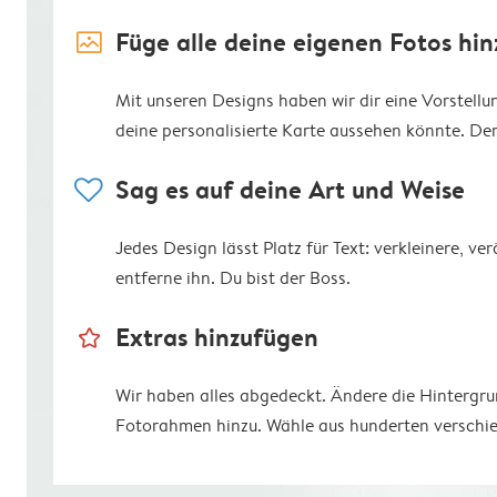
image_placeholder
Füge alle deine eigenen Fotos hin
Mit unseren Designs haben wir dir eine Vorstell
deine personalisierte Karte aussehen könnte. Der R
heart
Sag es auf deine Art und Weise
Jedes Design lässt Platz für Text: verkleinere, v
entferne ihn. Du bist der Boss.
star_outline
Extras hinzufügen
Wir haben alles abgedeckt. Ändere die Hintergr
Fotorahmen hinzu. Wähle aus hunderten verschie