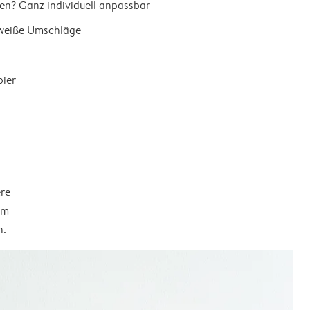
en? Ganz individuell anpassbar
 weiße Umschläge
pier
ere
em
n.