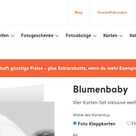
Blog
Geschäftskunden
llen
Fotogeschenke
Fotoabzüge
Karten
Ka
slim_arrow_down
slim_arrow_down
slim_arrow_down
slim_arrow_down
haft günstige Preise – plus Extrarabatte, wenn du mehr Exempl
Blumenbaby
10er Karten-Set inklusive we
Wähle den Kartentyp:
Foto Klappkarten
F
Ab