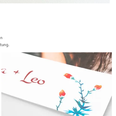
in
itung.