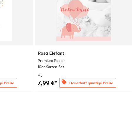
Rosa Elefant
Premium Papier
10er Karten-Set
Ab
7,99 €*
offers
ge Preise
Dauerhaft günstige Preise