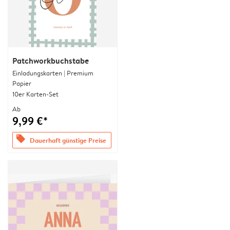
Patchworkbuchstabe
Einladungskarten | Premium
Papier
10er Karten-Set
Ab
9,99 €*
offers
Dauerhaft günstige Preise