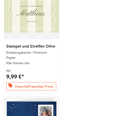
Stempel und Streifen Olive
Einladungskarten | Premium
Papier
10er Karten-Set
Ab
9,99 €*
offers
Dauerhaft günstige Preise