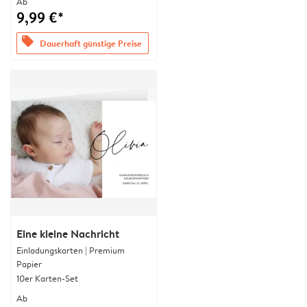
Ab
9,99 €*
offers
Dauerhaft günstige Preise
Eine kleine Nachricht
Einladungskarten | Premium
Papier
10er Karten-Set
Ab