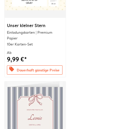
Unser kleiner Stern
Einladungskarten | Premium
Papier
10er Karten-Set
Ab
9,99 €*
offers
Dauerhaft günstige Preise