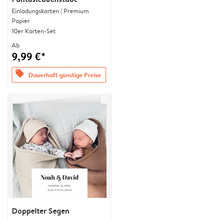
Einladungskarten | Premium
Papier
10er Karten-Set
Ab
9,99 €*
offers
Dauerhaft günstige Preise
Doppelter Segen