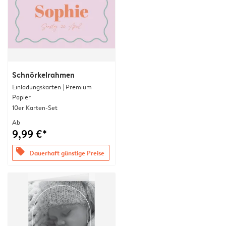
Schnörkelrahmen
Einladungskarten | Premium
Papier
10er Karten-Set
Ab
9,99 €*
offers
Dauerhaft günstige Preise