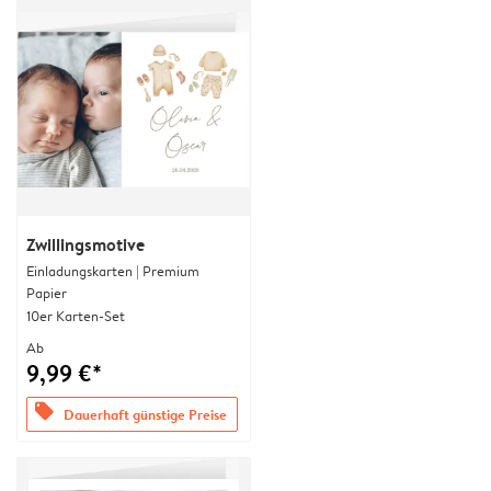
Zwillingsmotive
Einladungskarten | Premium
Papier
10er Karten-Set
Ab
9,99 €*
offers
Dauerhaft günstige Preise