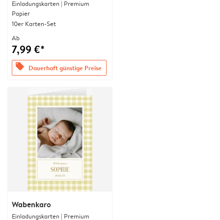
Einladungskarten | Premium
Papier
10er Karten-Set
Ab
7,99 €*
offers
Dauerhaft günstige Preise
Wabenkaro
Einladungskarten | Premium