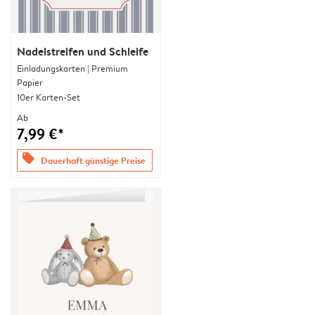
Nadelstreifen und Schleife
Einladungskarten | Premium
Papier
10er Karten-Set
Ab
7,99 €*
offers
Dauerhaft günstige Preise