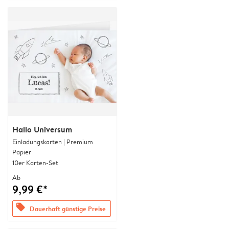
Hallo Universum
Einladungskarten | Premium
Papier
10er Karten-Set
Ab
9,99 €*
offers
Dauerhaft günstige Preise