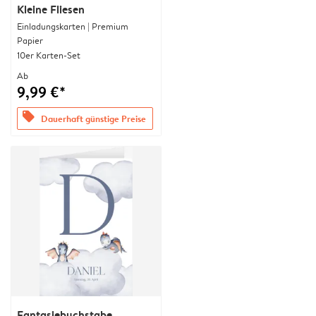
Kleine Fliesen
Einladungskarten | Premium
Papier
10er Karten-Set
Ab
9,99 €*
offers
Dauerhaft günstige Preise
Fantasiebuchstabe