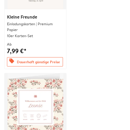
Kleine Freunde
Einladungskarten | Premium
Papier
10er Karten-Set
Ab
7,99 €*
offers
Dauerhaft günstige Preise