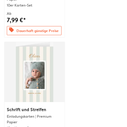
10er Karten-Set
Ab
7,99 €*
offers
Dauerhaft günstige Preise
Schrift und Streifen
Einladungskarten | Premium
Papier