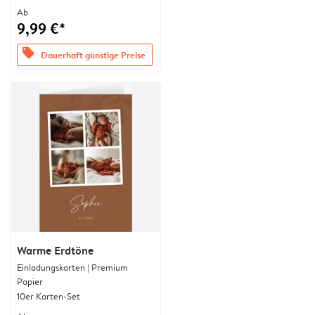
Ab
9,99 €*
offers
Dauerhaft günstige Preise
Warme Erdtöne
Einladungskarten | Premium
Papier
10er Karten-Set