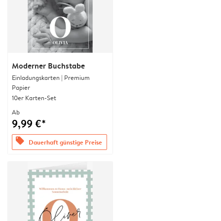
Moderner Buchstabe
Einladungskarten | Premium
Papier
10er Karten-Set
Ab
9,99 €*
offers
Dauerhaft günstige Preise