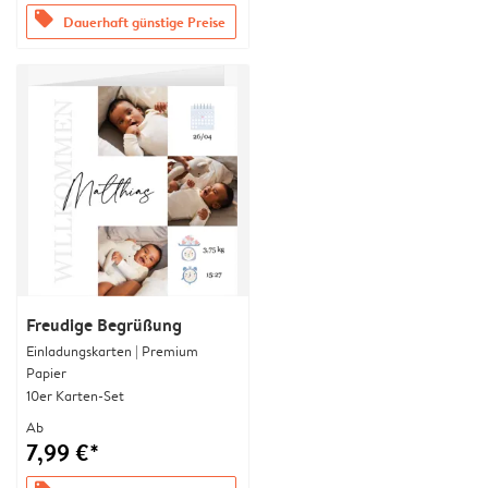
offers
Dauerhaft günstige Preise
Freudige Begrüßung
Einladungskarten | Premium
Papier
10er Karten-Set
Ab
7,99 €*