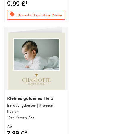
9,99 €*
offers
Dauerhaft günstige Preise
Kleines goldenes Herz
Einladungskarten | Premium
Papier
10er Karten-Set
Ab
7,99 €*