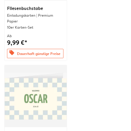
Fliesenbuchstabe
Einladungskarten | Premium
Papier
10er Karten-Set
Ab
9,99 €*
offers
Dauerhaft günstige Preise