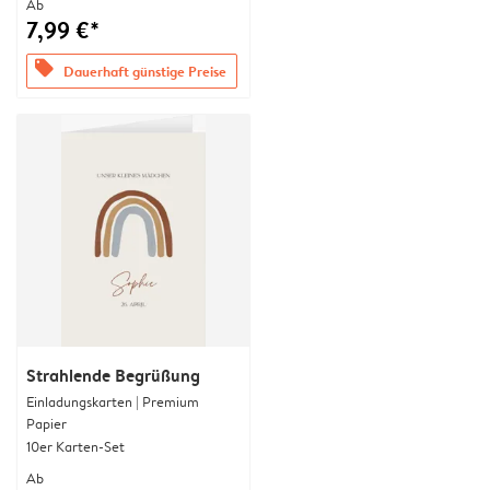
Ab
7,99 €*
offers
Dauerhaft günstige Preise
Strahlende Begrüßung
Einladungskarten | Premium
Papier
10er Karten-Set
Ab