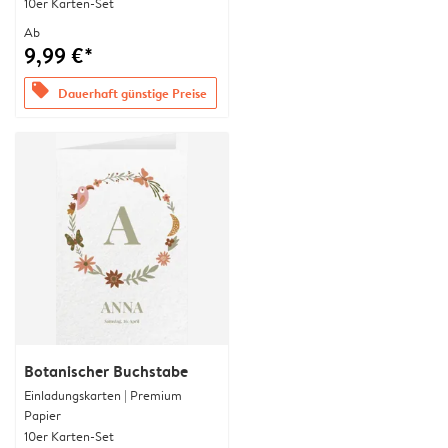
10er Karten-Set
Ab
9,99 €*
offers
Dauerhaft günstige Preise
Botanischer Buchstabe
Einladungskarten | Premium
Papier
10er Karten-Set