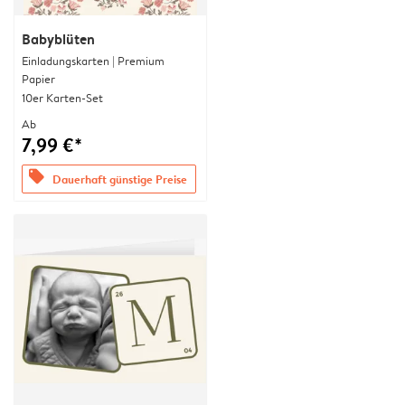
Babyblüten
Einladungskarten | Premium
Papier
10er Karten-Set
Ab
7,99 €*
offers
Dauerhaft günstige Preise