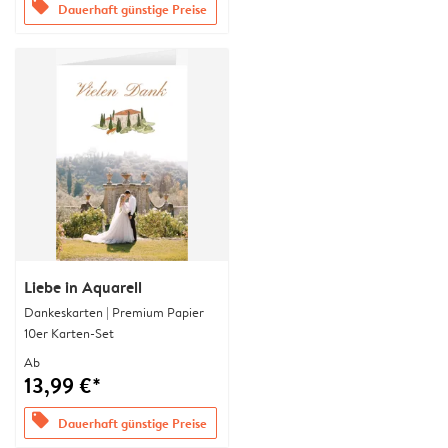
offers
Dauerhaft günstige Preise
Liebe in Aquarell
Dankeskarten | Premium Papier
10er Karten-Set
Ab
13,99 €*
offers
Dauerhaft günstige Preise