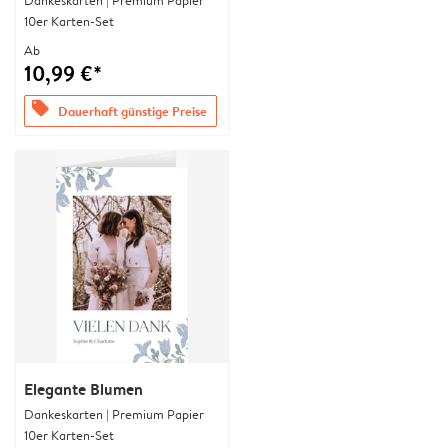
Dankeskarten | Premium Papier
10er Karten-Set
Ab
10,99 €*
offers
Dauerhaft günstige Preise
Elegante Blumen
Dankeskarten | Premium Papier
10er Karten-Set