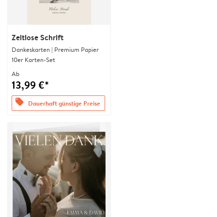
Zeitlose Schrift
Dankeskarten | Premium Papier
10er Karten-Set
Ab
13,99 €*
offers
Dauerhaft günstige Preise