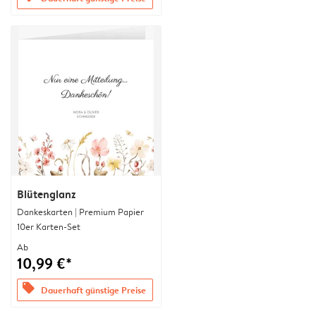
Blütenglanz
Dankeskarten | Premium Papier
10er Karten-Set
Ab
10,99 €*
offers
Dauerhaft günstige Preise