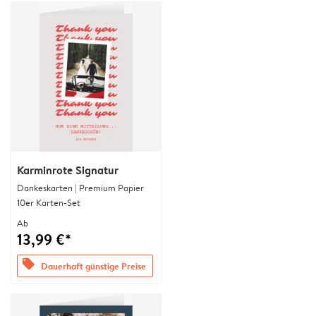
Karminrote Signatur
Dankeskarten | Premium Papier
10er Karten-Set
Ab
13,99 €*
offers
Dauerhaft günstige Preise