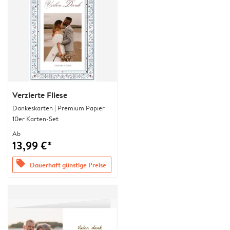
Verzierte Fliese
Dankeskarten | Premium Papier
10er Karten-Set
Ab
13,99 €*
offers
Dauerhaft günstige Preise