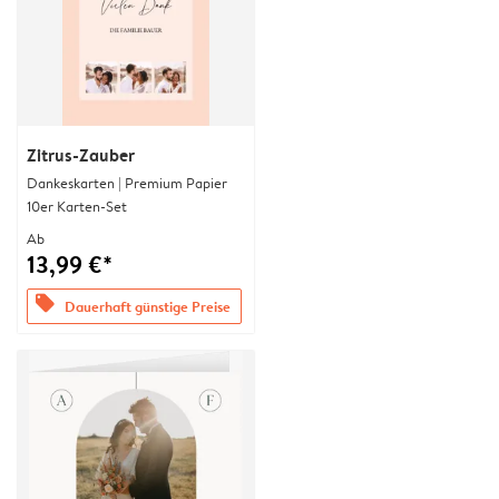
Zitrus-Zauber
Dankeskarten | Premium Papier
10er Karten-Set
Ab
13,99 €*
offers
Dauerhaft günstige Preise