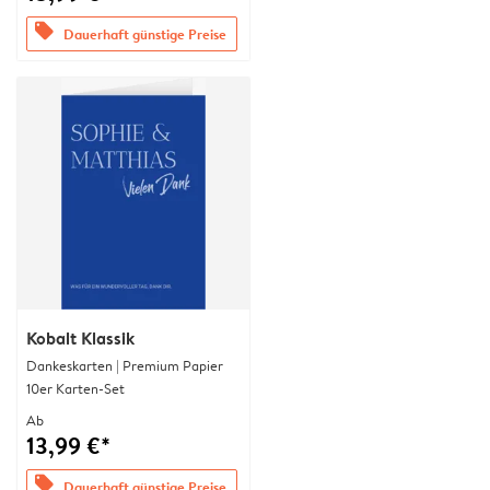
offers
Dauerhaft günstige Preise
Kobalt Klassik
Dankeskarten | Premium Papier
10er Karten-Set
Ab
13,99 €*
offers
Dauerhaft günstige Preise