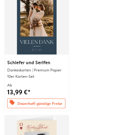
Schiefer und Serifen
Dankeskarten | Premium Papier
10er Karten-Set
Ab
13,99 €*
offers
Dauerhaft günstige Preise