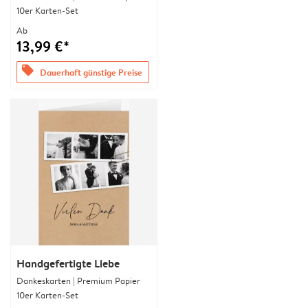
10er Karten-Set
Ab
13,99 €*
offers
Dauerhaft günstige Preise
Handgefertigte Liebe
Dankeskarten | Premium Papier
10er Karten-Set