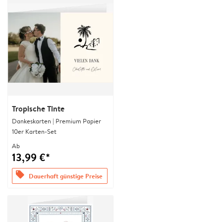
Tropische Tinte
Dankeskarten | Premium Papier
10er Karten-Set
Ab
13,99 €*
offers
Dauerhaft günstige Preise