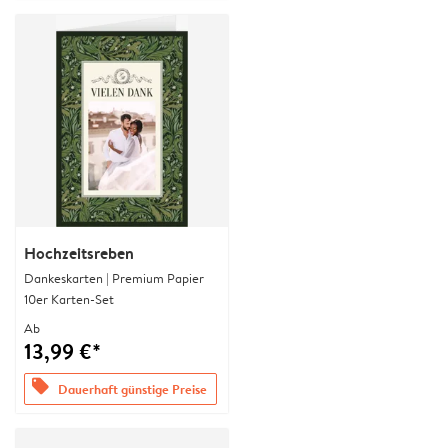
Hochzeitsreben
Dankeskarten | Premium Papier
10er Karten-Set
Ab
13,99 €*
offers
Dauerhaft günstige Preise