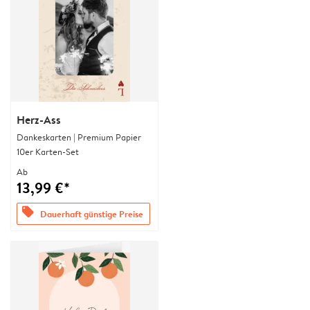
Herz-Ass
Dankeskarten | Premium Papier
10er Karten-Set
Ab
13,99 €*
offers
Dauerhaft günstige Preise