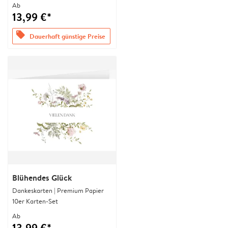
Ab
13,99 €*
offers
Dauerhaft günstige Preise
Blühendes Glück
Dankeskarten | Premium Papier
10er Karten-Set
Ab
13,99 €*