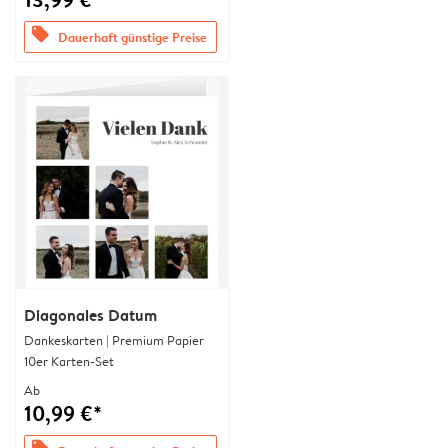
offers
Dauerhaft günstige Preise
Diagonales Datum
Dankeskarten | Premium Papier
10er Karten-Set
Ab
10,99 €*