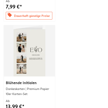
Ab
7,99 €*
offers
Dauerhaft günstige Preise
Blühende Initialen
Dankeskarten | Premium Papier
10er Karten-Set
Ab
13,99 €*