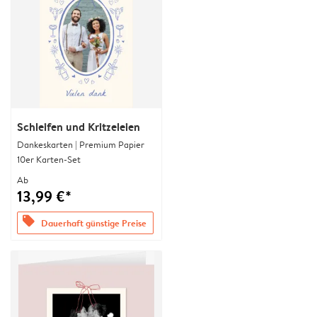
Schleifen und Kritzeleien
Dankeskarten | Premium Papier
10er Karten-Set
Ab
13,99 €*
offers
Dauerhaft günstige Preise