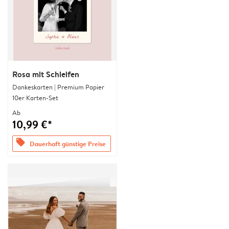
Rosa mit Schleifen
Dankeskarten | Premium Papier
10er Karten-Set
Ab
10,99 €*
offers
Dauerhaft günstige Preise