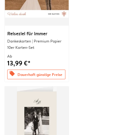
Reiseziel für immer
Dankeskarten | Premium Papier
10er Karten-Set
Ab
13,99 €*
offers
Dauerhaft günstige Preise