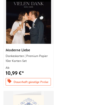
Moderne Liebe
Dankeskarten | Premium Papier
10er Karten-Set
Ab
10,99 €*
offers
Dauerhaft günstige Preise