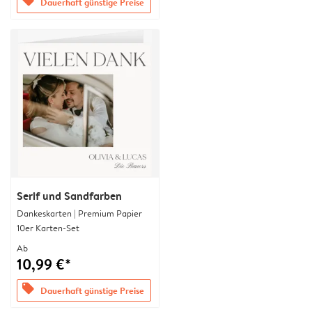
offers
Dauerhaft günstige Preise
Serif und Sandfarben
Dankeskarten | Premium Papier
10er Karten-Set
Ab
10,99 €*
offers
Dauerhaft günstige Preise