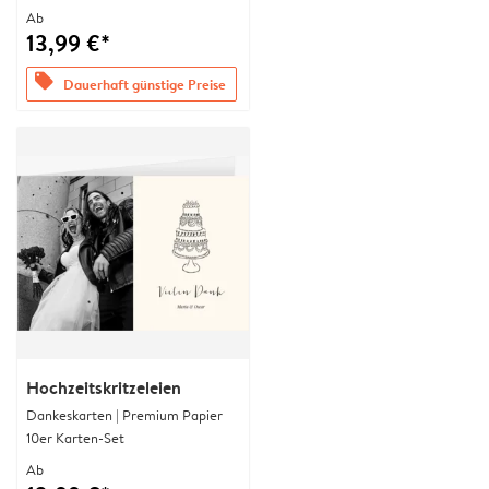
Ab
13,99 €*
offers
Dauerhaft günstige Preise
Hochzeitskritzeleien
Dankeskarten | Premium Papier
10er Karten-Set
Ab