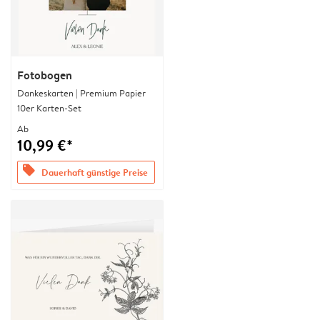
Fotobogen
Dankeskarten | Premium Papier
10er Karten-Set
Ab
10,99 €*
offers
Dauerhaft günstige Preise