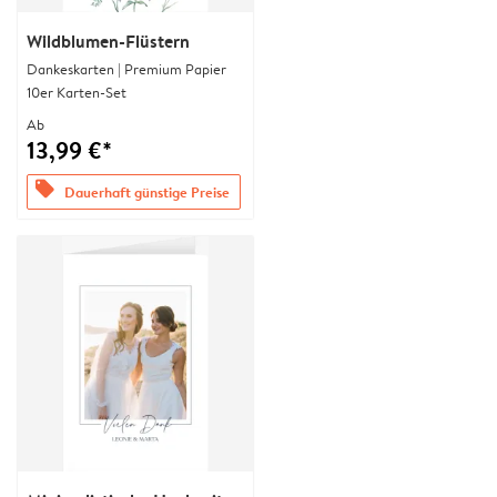
Wildblumen-Flüstern
Dankeskarten | Premium Papier
10er Karten-Set
Ab
13,99 €*
offers
Dauerhaft günstige Preise