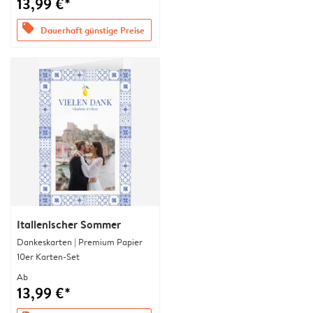
13,99 €*
offers
Dauerhaft günstige Preise
Italienischer Sommer
Dankeskarten | Premium Papier
10er Karten-Set
Ab
13,99 €*