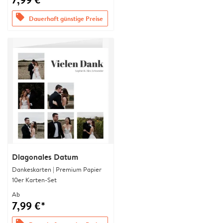
offers
Dauerhaft günstige Preise
Diagonales Datum
Dankeskarten | Premium Papier
10er Karten-Set
Ab
7,99 €*