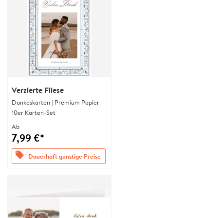
Verzierte Fliese
Dankeskarten | Premium Papier
10er Karten-Set
Ab
7,99 €*
offers
Dauerhaft günstige Preise