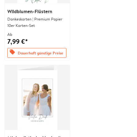
Wildblumen-Flüstern
Dankeskarten | Premium Papier
10er Karten-Set
Ab
7,99 €*
offers
Dauerhaft günstige Preise