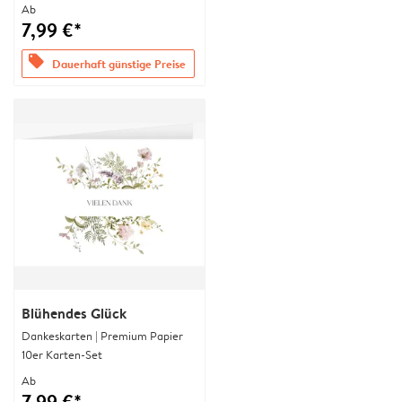
Ab
7,99 €*
offers
Dauerhaft günstige Preise
Blühendes Glück
Dankeskarten | Premium Papier
10er Karten-Set
Ab
7,99 €*