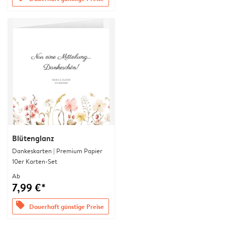
Blütenglanz
Dankeskarten | Premium Papier
10er Karten-Set
Ab
7,99 €*
offers
Dauerhaft günstige Preise