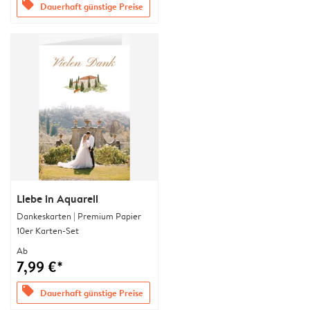
offers
Dauerhaft günstige Preise
Liebe in Aquarell
Dankeskarten | Premium Papier
10er Karten-Set
Ab
7,99 €*
offers
Dauerhaft günstige Preise