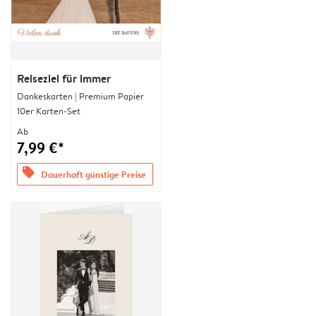
Reiseziel für immer
Dankeskarten | Premium Papier
10er Karten-Set
Ab
7,99 €*
offers
Dauerhaft günstige Preise