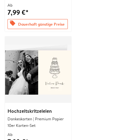
Ab
7,99 €*
offers
Dauerhaft günstige Preise
Hochzeitskritzeleien
Dankeskarten | Premium Papier
10er Karten-Set
Ab