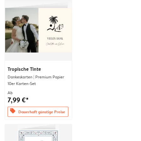
Tropische Tinte
Dankeskarten | Premium Papier
10er Karten-Set
Ab
7,99 €*
offers
Dauerhaft günstige Preise