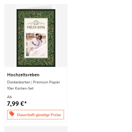
Hochzeitsreben
Dankeskarten | Premium Papier
10er Karten-Set
Ab
7,99 €*
offers
Dauerhaft günstige Preise