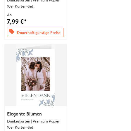
Dankeskarten | Premium Papier
10er Karten-Set
Ab
7,99 €*
offers
Dauerhaft günstige Preise
Elegante Blumen
Dankeskarten | Premium Papier
10er Karten-Set