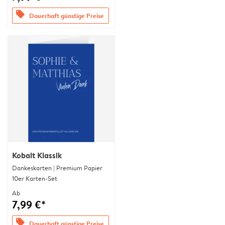
offers
Dauerhaft günstige Preise
Kobalt Klassik
Dankeskarten | Premium Papier
10er Karten-Set
Ab
7,99 €*
offers
Dauerhaft günstige Preise