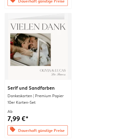
offers
Dauerhaft günstige Preise
Serif und Sandfarben
Dankeskarten | Premium Papier
10er Karten-Set
Ab
7,99 €*
offers
Dauerhaft günstige Preise