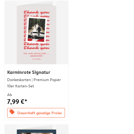
Karminrote Signatur
Dankeskarten | Premium Papier
10er Karten-Set
Ab
7,99 €*
offers
Dauerhaft günstige Preise