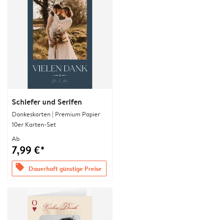
Schiefer und Serifen
Dankeskarten | Premium Papier
10er Karten-Set
Ab
7,99 €*
offers
Dauerhaft günstige Preise