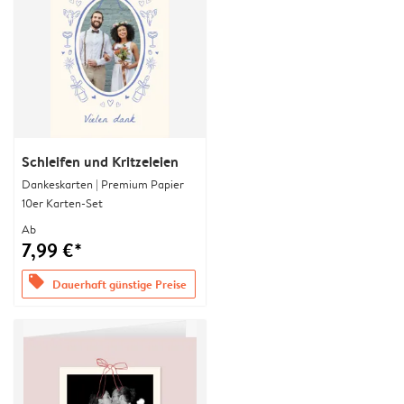
Schleifen und Kritzeleien
Dankeskarten | Premium Papier
10er Karten-Set
Ab
7,99 €*
offers
Dauerhaft günstige Preise