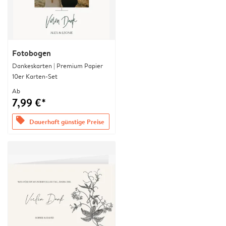
Fotobogen
Dankeskarten | Premium Papier
10er Karten-Set
Ab
7,99 €*
offers
Dauerhaft günstige Preise