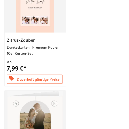
Zitrus-Zauber
Dankeskarten | Premium Papier
10er Karten-Set
Ab
7,99 €*
offers
Dauerhaft günstige Preise