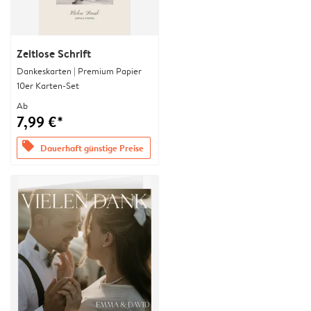
Zeitlose Schrift
Dankeskarten | Premium Papier
10er Karten-Set
Ab
7,99 €*
offers
Dauerhaft günstige Preise