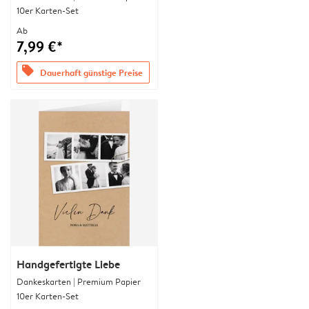
10er Karten-Set
Ab
7,99 €*
offers
Dauerhaft günstige Preise
Handgefertigte Liebe
Dankeskarten | Premium Papier
10er Karten-Set