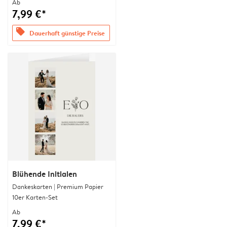
Ab
7,99 €*
offers
Dauerhaft günstige Preise
Blühende Initialen
Dankeskarten | Premium Papier
10er Karten-Set
Ab
7,99 €*