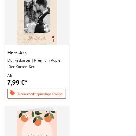
Herz-Ass
Dankeskarten | Premium Papier
10er Karten-Set
Ab
7,99 €*
offers
Dauerhaft günstige Preise