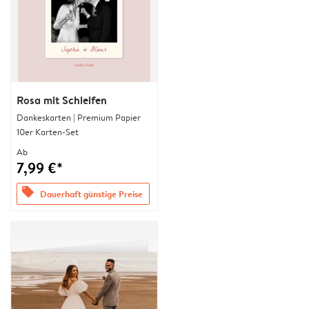
Rosa mit Schleifen
Dankeskarten | Premium Papier
10er Karten-Set
Ab
7,99 €*
offers
Dauerhaft günstige Preise