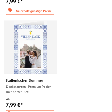
7,99 €*
offers
Dauerhaft günstige Preise
Italienischer Sommer
Dankeskarten | Premium Papier
10er Karten-Set
Ab
7,99 €*