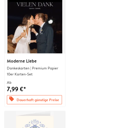
Moderne Liebe
Dankeskarten | Premium Papier
10er Karten-Set
Ab
7,99 €*
offers
Dauerhaft günstige Preise