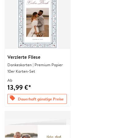
Verzierte Fliese
Dankeskarten | Premium Papier
10er Karten-Set
Ab
13,99 €*
offers
Dauerhaft günstige Preise