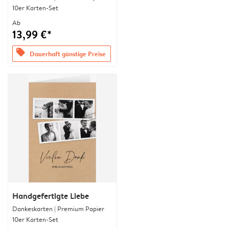
10er Karten-Set
Ab
13,99 €*
offers
Dauerhaft günstige Preise
Handgefertigte Liebe
Dankeskarten | Premium Papier
10er Karten-Set