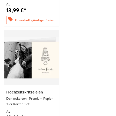
Ab
13,99 €*
offers
Dauerhaft günstige Preise
Hochzeitskritzeleien
Dankeskarten | Premium Papier
10er Karten-Set
Ab