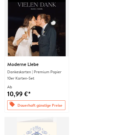
Moderne Liebe
Dankeskarten | Premium Papier
10er Karten-Set
Ab
10,99 €*
offers
Dauerhaft günstige Preise