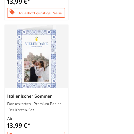
13,99 €*
offers
Dauerhaft günstige Preise
Italienischer Sommer
Dankeskarten | Premium Papier
10er Karten-Set
Ab
13,99 €*