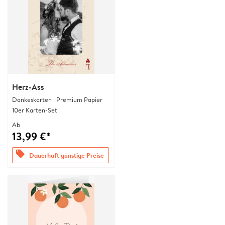
Herz-Ass
Dankeskarten | Premium Papier
10er Karten-Set
Ab
13,99 €*
offers
Dauerhaft günstige Preise