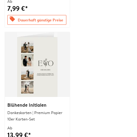
Ab
7,99 €*
offers
Dauerhaft günstige Preise
Blühende Initialen
Dankeskarten | Premium Papier
10er Karten-Set
Ab
13,99 €*