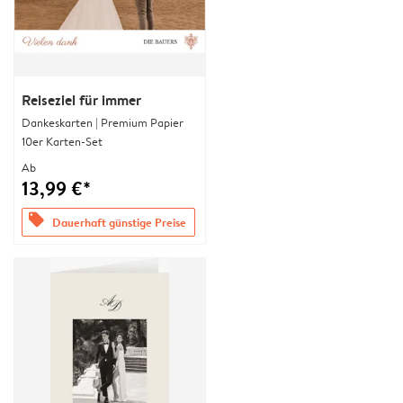
Reiseziel für immer
Dankeskarten | Premium Papier
10er Karten-Set
Ab
13,99 €*
offers
Dauerhaft günstige Preise