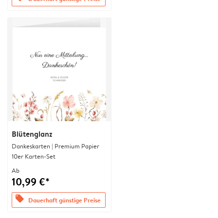
Blütenglanz
Dankeskarten | Premium Papier
10er Karten-Set
Ab
10,99 €*
offers
Dauerhaft günstige Preise