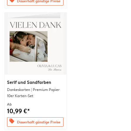
offers
Dauerhaft günstige Preise
Serif und Sandfarben
Dankeskarten | Premium Papier
10er Karten-Set
Ab
10,99 €*
offers
Dauerhaft günstige Preise