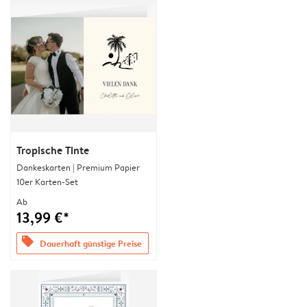
Tropische Tinte
Dankeskarten | Premium Papier
10er Karten-Set
Ab
13,99 €*
offers
Dauerhaft günstige Preise