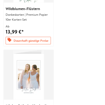
Wildblumen-Flüstern
Dankeskarten | Premium Papier
10er Karten-Set
Ab
13,99 €*
offers
Dauerhaft günstige Preise