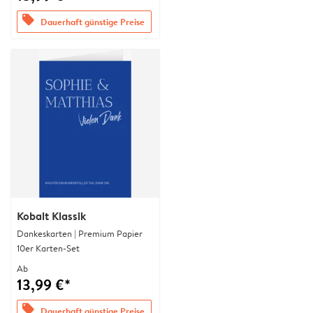
offers
Dauerhaft günstige Preise
Kobalt Klassik
Dankeskarten | Premium Papier
10er Karten-Set
Ab
13,99 €*
offers
Dauerhaft günstige Preise