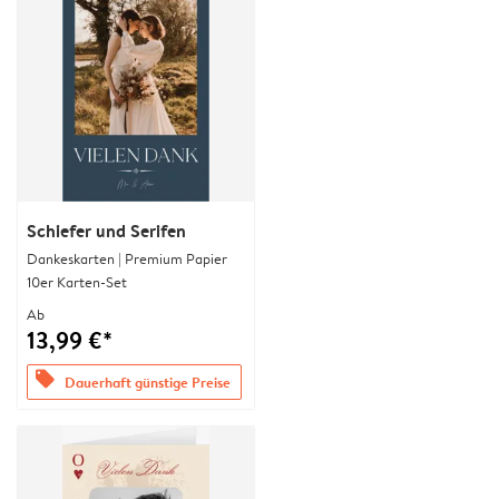
Schiefer und Serifen
Dankeskarten | Premium Papier
10er Karten-Set
Ab
13,99 €*
offers
Dauerhaft günstige Preise