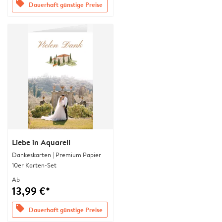
offers
Dauerhaft günstige Preise
Liebe in Aquarell
Dankeskarten | Premium Papier
10er Karten-Set
Ab
13,99 €*
offers
Dauerhaft günstige Preise