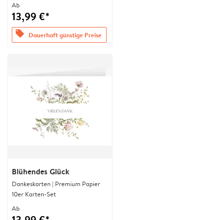
Ab
13,99 €*
offers
Dauerhaft günstige Preise
Blühendes Glück
Dankeskarten | Premium Papier
10er Karten-Set
Ab
13,99 €*