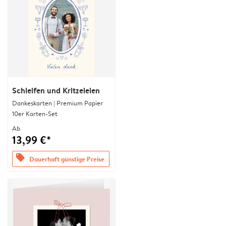
Schleifen und Kritzeleien
Dankeskarten | Premium Papier
10er Karten-Set
Ab
13,99 €*
offers
Dauerhaft günstige Preise