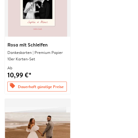
Rosa mit Schleifen
Dankeskarten | Premium Papier
10er Karten-Set
Ab
10,99 €*
offers
Dauerhaft günstige Preise