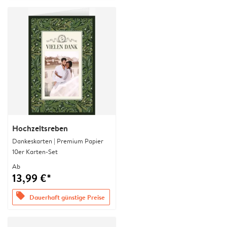
Hochzeitsreben
Dankeskarten | Premium Papier
10er Karten-Set
Ab
13,99 €*
offers
Dauerhaft günstige Preise