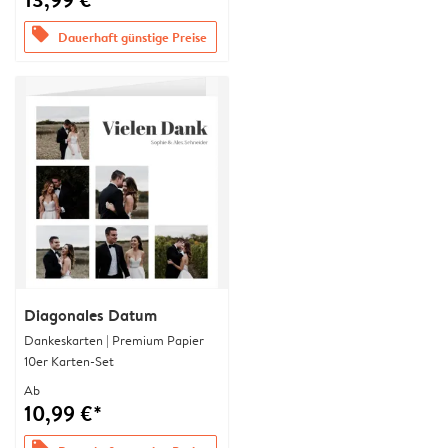
offers
Dauerhaft günstige Preise
Diagonales Datum
Dankeskarten | Premium Papier
10er Karten-Set
Ab
10,99 €*