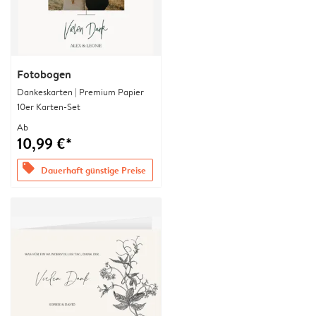
Fotobogen
Dankeskarten | Premium Papier
10er Karten-Set
Ab
10,99 €*
offers
Dauerhaft günstige Preise