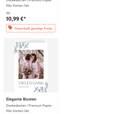
Dankeskarten | Premium Papier
10er Karten-Set
Ab
10,99 €*
offers
Dauerhaft günstige Preise
Elegante Blumen
Dankeskarten | Premium Papier
10er Karten-Set