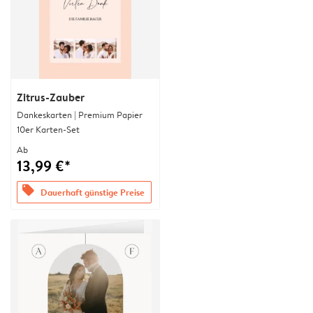
Zitrus-Zauber
Dankeskarten | Premium Papier
10er Karten-Set
Ab
13,99 €*
offers
Dauerhaft günstige Preise