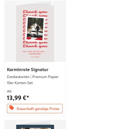
Karminrote Signatur
Dankeskarten | Premium Papier
10er Karten-Set
Ab
13,99 €*
offers
Dauerhaft günstige Preise