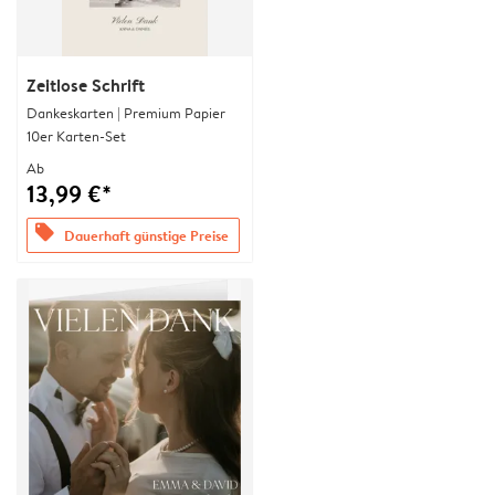
Zeitlose Schrift
Dankeskarten | Premium Papier
10er Karten-Set
Ab
13,99 €*
offers
Dauerhaft günstige Preise