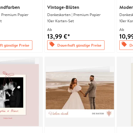
andfarben
Vintage-Blüten
Moder
| Premium Papier
Dankeskarten | Premium Papier
Dankesk
t
10er Karten-Set
10er Ka
Ab
Ab
13,99 €*
10,9
offers
offers
t günstige Preise
Dauerhaft günstige Preise
Da