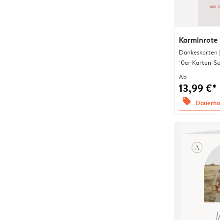
Karminrote 
Dankeskarten 
10er Karten-Se
Ab
13,99 €*
offers
Dauerhaf