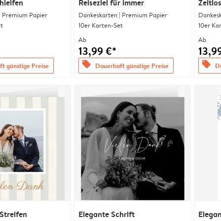
hleifen
Reiseziel für immer
Zeitlo
| Premium Papier
Dankeskarten | Premium Papier
Dankesk
t
10er Karten-Set
10er Ka
Ab
Ab
13,99 €*
13,9
offers
offers
t günstige Preise
Dauerhaft günstige Preise
Da
Streifen
Elegante Schrift
Elega