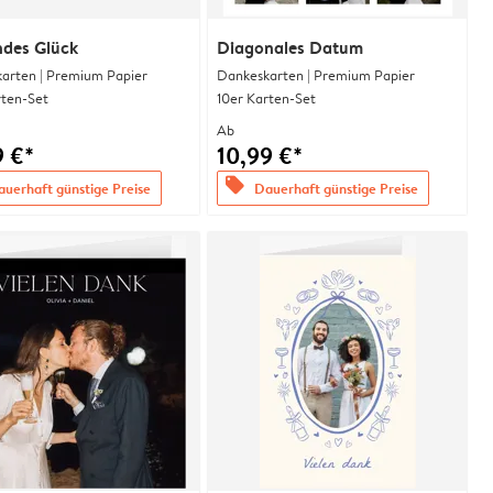
ndes Glück
Diagonales Datum
arten | Premium Papier
Dankeskarten | Premium Papier
rten-Set
10er Karten-Set
Ab
9 €*
10,99 €*
offers
uerhaft günstige Preise
Dauerhaft günstige Preise