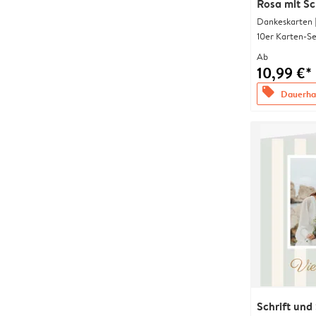
Rosa mit Sc
Dankeskarten 
10er Karten-Se
Ab
10,99 €*
offers
Dauerhaf
Schrift und 