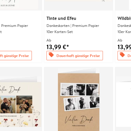
Tinte und Efeu
Wildb
| Premium Papier
Dankeskarten | Premium Papier
Dankesk
t
10er Karten-Set
10er Ka
Ab
Ab
13,99 €*
13,9
offers
offers
t günstige Preise
Dauerhaft günstige Preise
Da