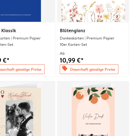
 Klassik
Blütenglanz
arten | Premium Papier
Dankeskarten | Premium Papier
rten-Set
10er Karten-Set
Ab
9 €*
10,99 €*
offers
uerhaft günstige Preise
Dauerhaft günstige Preise