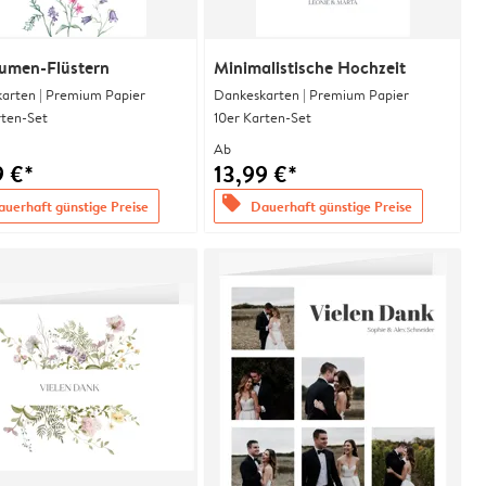
lumen-Flüstern
Minimalistische Hochzeit
arten | Premium Papier
Dankeskarten | Premium Papier
rten-Set
10er Karten-Set
Ab
9 €*
13,99 €*
offers
uerhaft günstige Preise
Dauerhaft günstige Preise