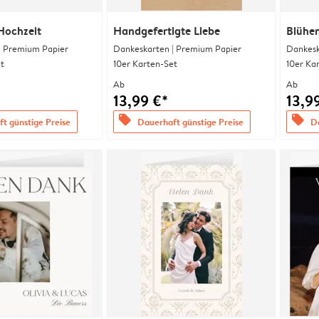
Hochzeit
Handgefertigte Liebe
Blühe
| Premium Papier
Dankeskarten | Premium Papier
Dankesk
t
10er Karten-Set
10er Ka
Ab
Ab
13,99 €*
13,9
offers
offers
t günstige Preise
Dauerhaft günstige Preise
Da