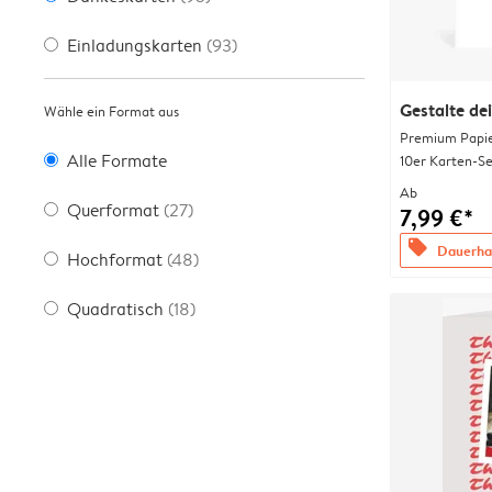
Einladungskarten
(93)
Gestalte de
Wähle ein Format aus
Premium Papi
Alle Formate
10er Karten-Se
Ab
Querformat
(27)
7,99 €*
offers
Dauerhaf
Hochformat
(48)
Quadratisch
(18)