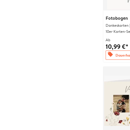
Fotobogen
Dankeskarten 
10er Karten-Se
Ab
10,99 €*
offers
Dauerhaf