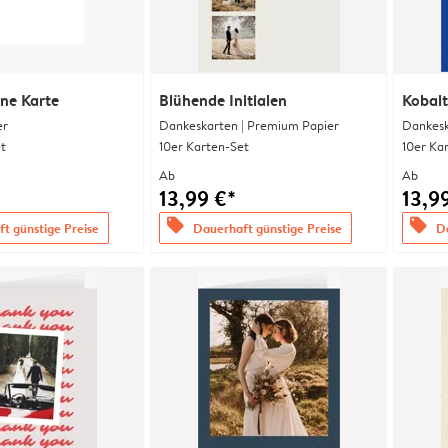
ine Karte
Blühende Initialen
Kobalt
er
Dankeskarten | Premium Papier
Dankesk
t
10er Karten-Set
10er Ka
Ab
Ab
13,99 €*
13,9
offers
offers
t günstige Preise
Dauerhaft günstige Preise
Da