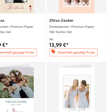
Ass
Zitrus-Zauber
arten | Premium Papier
Dankeskarten | Premium Papier
rten-Set
10er Karten-Set
Ab
9 €*
13,99 €*
offers
uerhaft günstige Preise
Dauerhaft günstige Preise