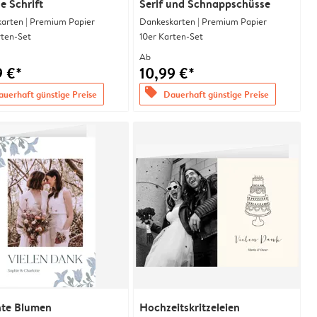
se Schrift
Serif und Schnappschüsse
arten | Premium Papier
Dankeskarten | Premium Papier
rten-Set
10er Karten-Set
Ab
9 €*
10,99 €*
offers
uerhaft günstige Preise
Dauerhaft günstige Preise
nte Blumen
Hochzeitskritzeleien