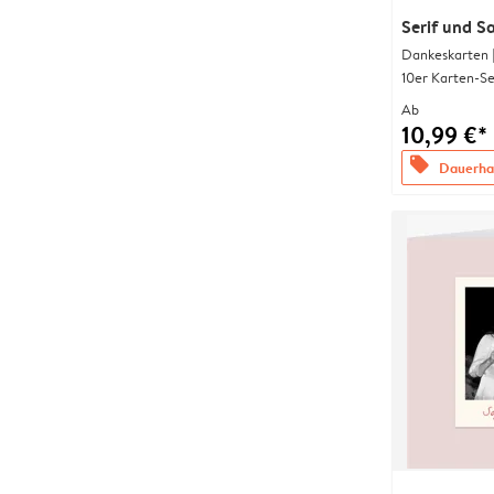
Serif und S
Dankeskarten 
10er Karten-Se
Ab
10,99 €*
offers
Dauerhaf