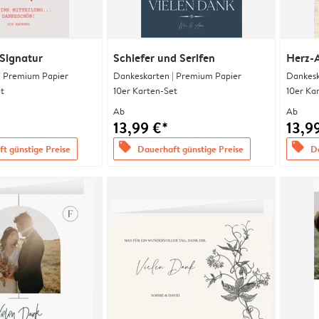
Signatur
Schiefer und Serifen
Herz-
| Premium Papier
Dankeskarten | Premium Papier
Dankesk
t
10er Karten-Set
10er Ka
Ab
Ab
13,99 €*
13,9
offers
offers
t günstige Preise
Dauerhaft günstige Preise
Da