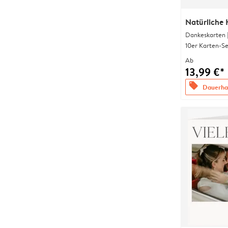
Natürliche 
Dankeskarten 
10er Karten-Se
Ab
13,99 €*
offers
Dauerhaf