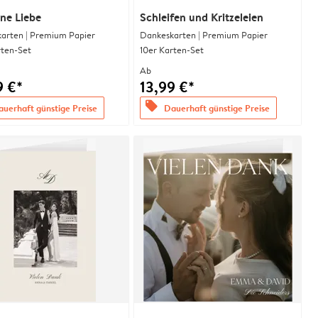
ne Liebe
Schleifen und Kritzeleien
arten | Premium Papier
Dankeskarten | Premium Papier
rten-Set
10er Karten-Set
Ab
9 €*
13,99 €*
offers
uerhaft günstige Preise
Dauerhaft günstige Preise