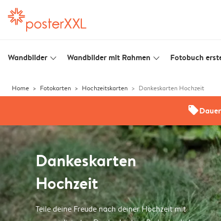
Wandbilder
Wandbilder mit Rahmen
Fotobuch erste
slim_arrow_down
slim_arrow_down
Home
Fotokarten
Hochzeitskarten
Dankeskarten Hochzeit
offers
Dauer
Dankeskarten
Hochzeit
Teile deine Freude nach deiner Hochzeit mit