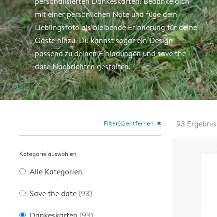
personalisierten Dankeskarten. Bedanke dich
mit einer persönlichen Note und füge dein
Lieblingsfoto als bleibende Erinnerung für deine
Gäste hinzu. Du kannst sogar ein Design
passend zu deinen Einladungen und save the
date Nachrichten gestalten.
Filter(s) entfernen
93
Ergebnis
close
Kategorie auswählen
Alle Kategorien
Save the date
(93)
Dankeskarten
(93)