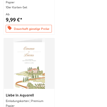
Papier
10er Karten-Set
Ab
9,99 €*
offers
Dauerhaft günstige Preise
Liebe in Aquarell
Einladungskarten | Premium
Papier