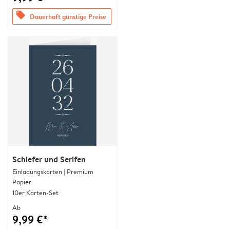
offers
Dauerhaft günstige Preise
Schiefer und Serifen
Einladungskarten | Premium
Papier
10er Karten-Set
Ab
9,99 €*