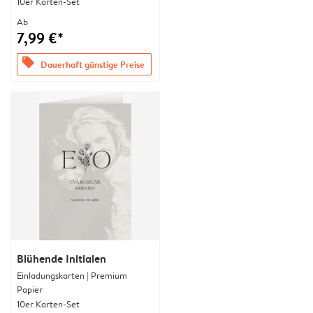
10er Karten-Set
Ab
7,99 €*
offers
Dauerhaft günstige Preise
Blühende Initialen
Einladungskarten | Premium
Papier
10er Karten-Set