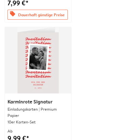
7,99 €*
offers
Dauerhaft günstige Preise
Karminrote Signatur
Einladungskarten | Premium
Papier
10er Karten-Set
Ab
9,99 €*