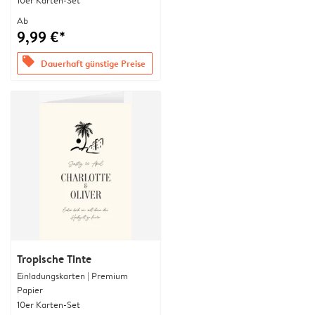
10er Karten-Set
Ab
9,99 €*
offers
Dauerhaft günstige Preise
Tropische Tinte
Einladungskarten | Premium
Papier
10er Karten-Set