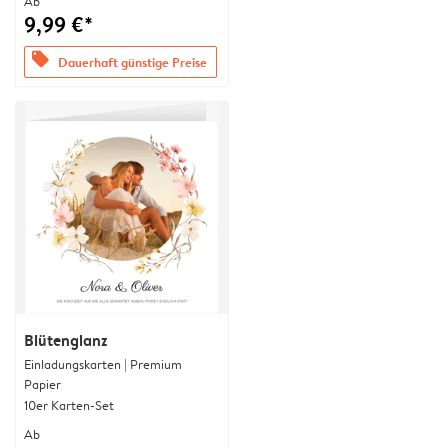
Ab
9,99 €*
offers
Dauerhaft günstige Preise
Blütenglanz
Einladungskarten | Premium
Papier
10er Karten-Set
Ab