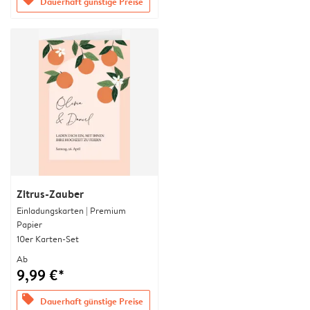
Dauerhaft günstige Preise
Zitrus-Zauber
Einladungskarten | Premium
Papier
10er Karten-Set
Ab
9,99 €*
offers
Dauerhaft günstige Preise