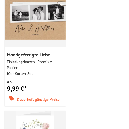
Handgefertigte Liebe
Einladungskarten | Premium
Papier
10er Karten-Set
Ab
9,99 €*
offers
Dauerhaft günstige Preise