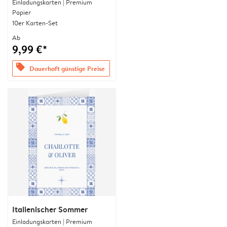
Einladungskarten | Premium
Papier
10er Karten-Set
Ab
9,99 €*
offers
Dauerhaft günstige Preise
Italienischer Sommer
Einladungskarten | Premium