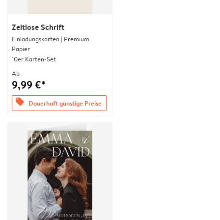
Zeitlose Schrift
Einladungskarten | Premium
Papier
10er Karten-Set
Ab
9,99 €*
offers
Dauerhaft günstige Preise