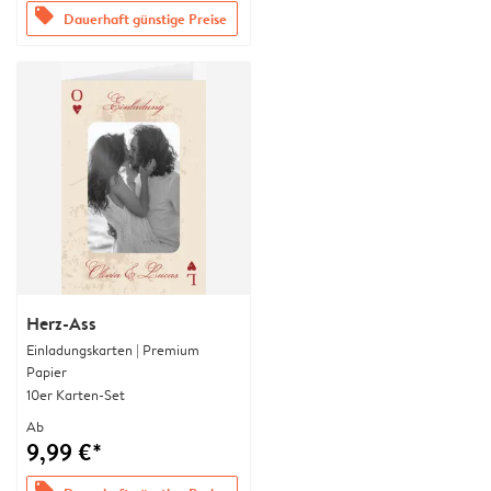
offers
Dauerhaft günstige Preise
Herz-Ass
Einladungskarten | Premium
Papier
10er Karten-Set
Ab
9,99 €*
offers