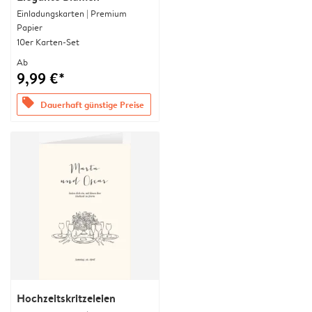
Einladungskarten | Premium
Papier
10er Karten-Set
Ab
9,99 €*
offers
Dauerhaft günstige Preise
Hochzeitskritzeleien