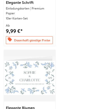
Elegante Schrift
Einladungskarten | Premium
Papier
10er Karten-Set
Ab
9,99 €*
offers
Dauerhaft günstige Preise
Elegante Blumen