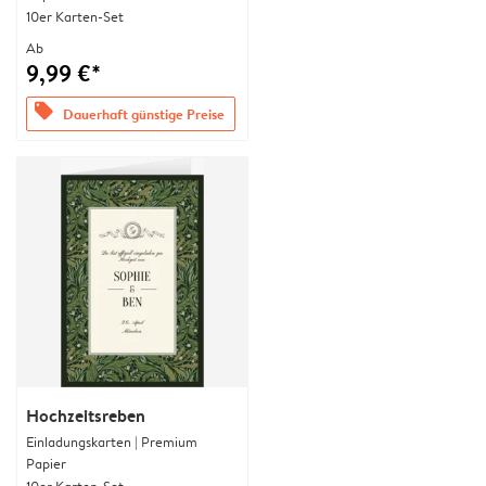
10er Karten-Set
Ab
9,99 €*
offers
Dauerhaft günstige Preise
Hochzeitsreben
Einladungskarten | Premium
Papier