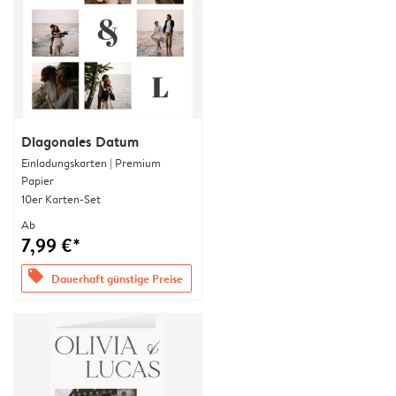
Diagonales Datum
Einladungskarten | Premium
Papier
10er Karten-Set
Ab
7,99 €*
offers
Dauerhaft günstige Preise