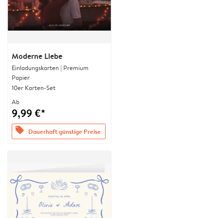
Moderne Liebe
Einladungskarten | Premium
Papier
10er Karten-Set
Ab
9,99 €*
offers
Dauerhaft günstige Preise