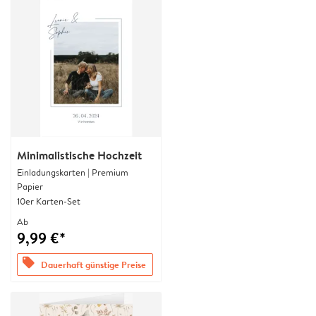
Minimalistische Hochzeit
Einladungskarten | Premium
Papier
10er Karten-Set
Ab
9,99 €*
offers
Dauerhaft günstige Preise