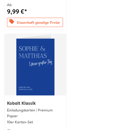
Ab
9,99 €*
offers
Dauerhaft günstige Preise
Kobalt Klassik
Einladungskarten | Premium
Papier
10er Karten-Set