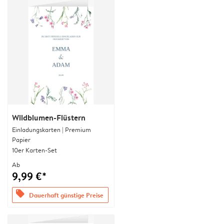
Wildblumen-Flüstern
Einladungskarten | Premium
Papier
10er Karten-Set
Ab
9,99 €*
offers
Dauerhaft günstige Preise