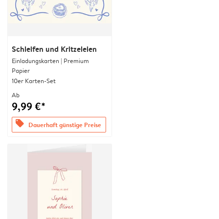
Schleifen und Kritzeleien
Einladungskarten | Premium
Papier
10er Karten-Set
Ab
9,99 €*
offers
Dauerhaft günstige Preise