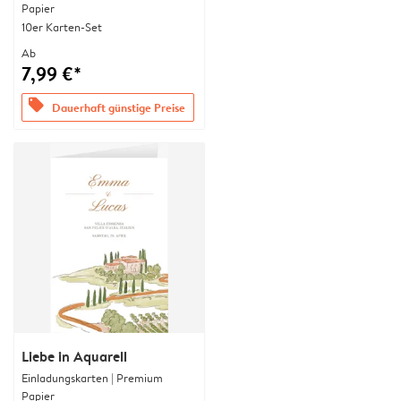
Papier
10er Karten-Set
Ab
7,99 €*
offers
Dauerhaft günstige Preise
Liebe in Aquarell
Einladungskarten | Premium
Papier