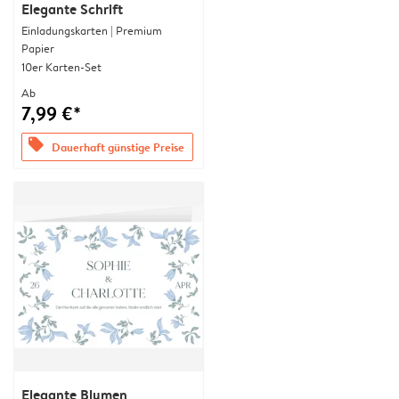
Elegante Schrift
Einladungskarten | Premium
Papier
10er Karten-Set
Ab
7,99 €*
offers
Dauerhaft günstige Preise
Elegante Blumen