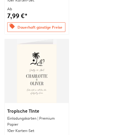
10er Karten-Set
Ab
7,99 €*
offers
Dauerhaft günstige Preise
Tropische Tinte
Einladungskarten | Premium
Papier
10er Karten-Set