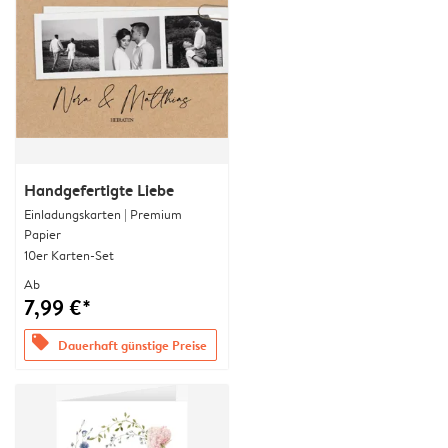
Handgefertigte Liebe
Einladungskarten | Premium
Papier
10er Karten-Set
Ab
7,99 €*
offers
Dauerhaft günstige Preise