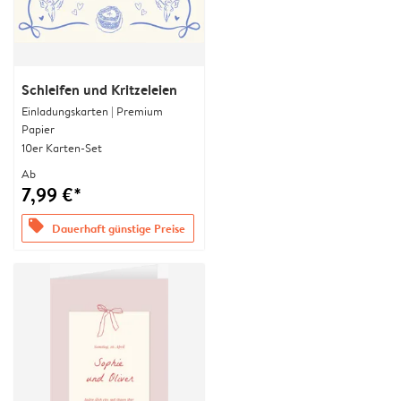
Schleifen und Kritzeleien
Einladungskarten | Premium
Papier
10er Karten-Set
Ab
7,99 €*
offers
Dauerhaft günstige Preise