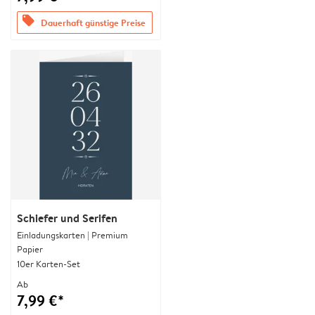
offers
Dauerhaft günstige Preise
Schiefer und Serifen
Einladungskarten | Premium
Papier
10er Karten-Set
Ab
7,99 €*