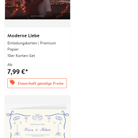
Moderne Liebe
Einladungskarten | Premium
Papier
10er Karten-Set
Ab
7,99 €*
offers
Dauerhaft günstige Preise