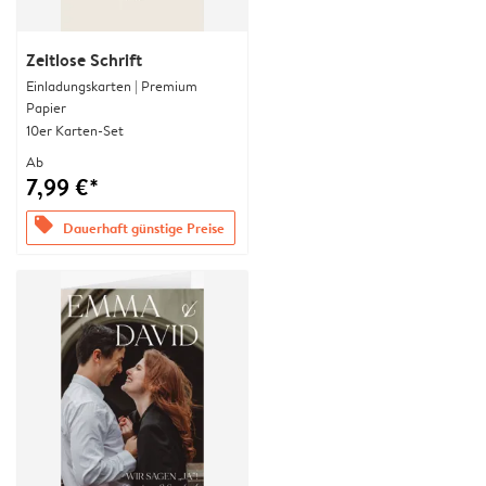
Zeitlose Schrift
Einladungskarten | Premium
Papier
10er Karten-Set
Ab
7,99 €*
offers
Dauerhaft günstige Preise