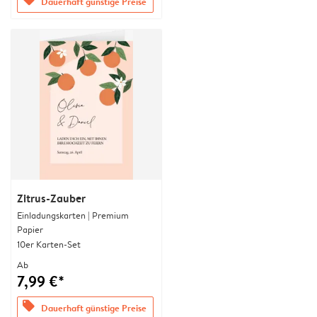
Dauerhaft günstige Preise
Zitrus-Zauber
Einladungskarten | Premium
Papier
10er Karten-Set
Ab
7,99 €*
offers
Dauerhaft günstige Preise