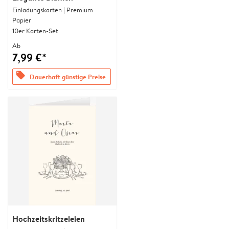
Einladungskarten | Premium
Papier
10er Karten-Set
Ab
7,99 €*
offers
Dauerhaft günstige Preise
Hochzeitskritzeleien