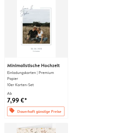
Minimalistische Hochzeit
Einladungskarten | Premium
Papier
10er Karten-Set
Ab
7,99 €*
offers
Dauerhaft günstige Preise