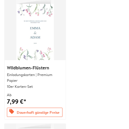
Wildblumen-Flüstern
Einladungskarten | Premium
Papier
10er Karten-Set
Ab
7,99 €*
offers
Dauerhaft günstige Preise