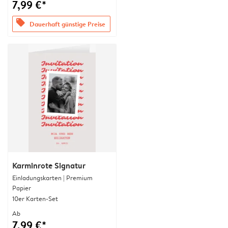
7,99 €*
offers
Dauerhaft günstige Preise
Karminrote Signatur
Einladungskarten | Premium
Papier
10er Karten-Set
Ab
7,99 €*