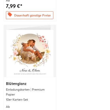
Ab
7,99 €*
offers
Dauerhaft günstige Preise
Blütenglanz
Einladungskarten | Premium
Papier
10er Karten-Set
Ab