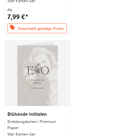
10er Karten-Set
Ab
7,99 €*
offers
Dauerhaft günstige Preise
Blühende Initialen
Einladungskarten | Premium
Papier
10er Karten-Set