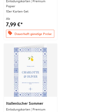
Einladungskarten | Premium
Papier
10er Karten-Set
Ab
7,99 €*
offers
Dauerhaft günstige Preise
Italienischer Sommer
Einladungskarten | Premium