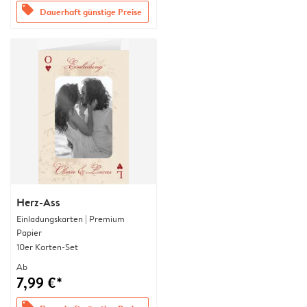
offers
Dauerhaft günstige Preise
Herz-Ass
Einladungskarten | Premium
Papier
10er Karten-Set
Ab
7,99 €*
offers