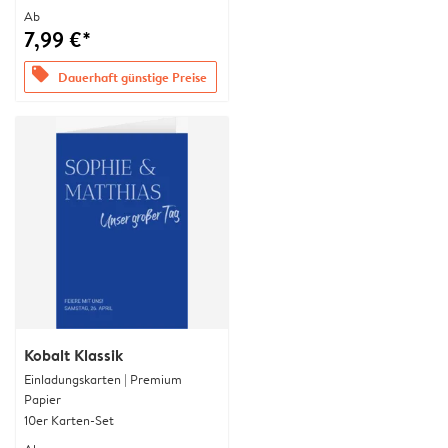
Ab
7,99 €*
offers
Dauerhaft günstige Preise
Kobalt Klassik
Einladungskarten | Premium
Papier
10er Karten-Set