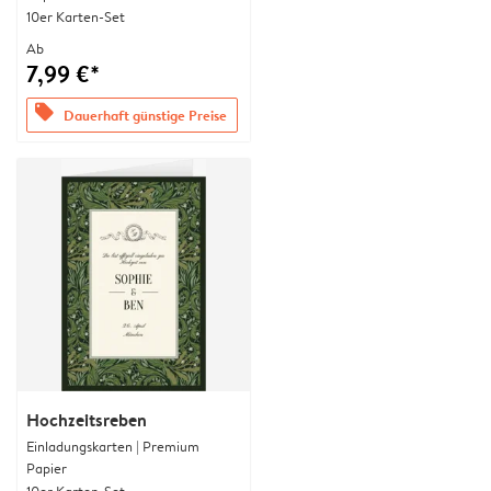
10er Karten-Set
Ab
7,99 €*
offers
Dauerhaft günstige Preise
Hochzeitsreben
Einladungskarten | Premium
Papier