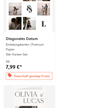
Diagonales Datum
Einladungskarten | Premium
Papier
10er Karten-Set
Ab
7,99 €*
offers
Dauerhaft günstige Preise