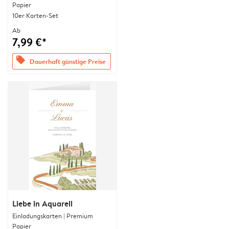
Papier
10er Karten-Set
Ab
7,99 €*
offers
Dauerhaft günstige Preise
Liebe in Aquarell
Einladungskarten | Premium
Papier