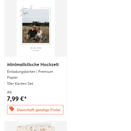
Minimalistische Hochzeit
Einladungskarten | Premium
Papier
10er Karten-Set
Ab
7,99 €*
offers
Dauerhaft günstige Preise