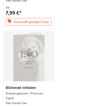
10er Karten-Set
Ab
7,99 €*
offers
Dauerhaft günstige Preise
Blühende Initialen
Einladungskarten | Premium
Papier
10er Karten-Set