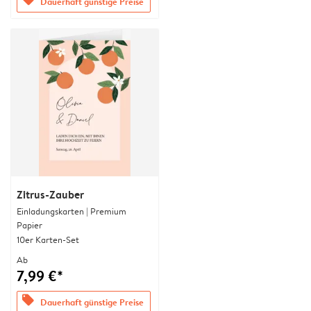
Dauerhaft günstige Preise
Zitrus-Zauber
Einladungskarten | Premium
Papier
10er Karten-Set
Ab
7,99 €*
offers
Dauerhaft günstige Preise