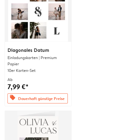
Diagonales Datum
Einladungskarten | Premium
Papier
10er Karten-Set
Ab
7,99 €*
offers
Dauerhaft günstige Preise