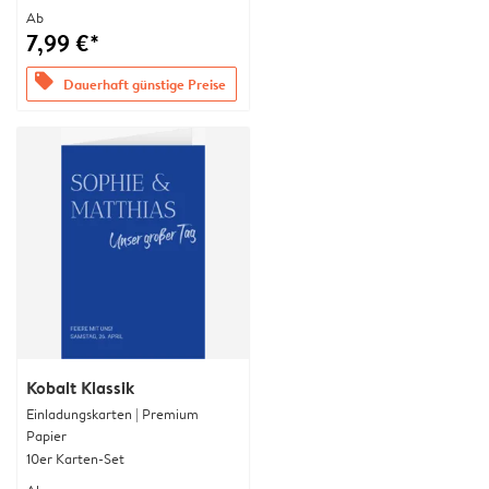
Ab
7,99 €*
offers
Dauerhaft günstige Preise
Kobalt Klassik
Einladungskarten | Premium
Papier
10er Karten-Set