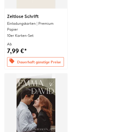
Zeitlose Schrift
Einladungskarten | Premium
Papier
10er Karten-Set
Ab
7,99 €*
offers
Dauerhaft günstige Preise