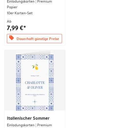
Einladungskarten | Premium
Papier
10er Karten-Set
Ab
7,99 €*
offers
Dauerhaft günstige Preise
Italienischer Sommer
Einladungskarten | Premium