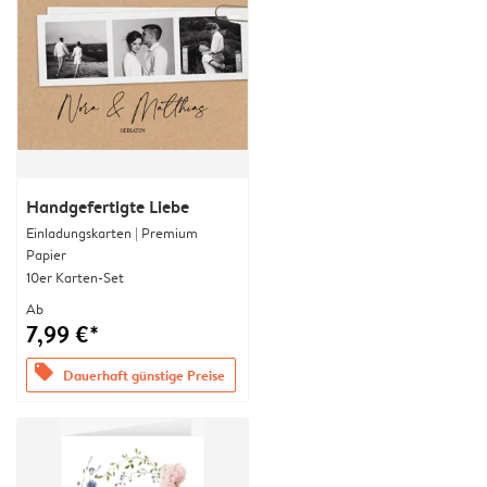
Handgefertigte Liebe
Einladungskarten | Premium
Papier
10er Karten-Set
Ab
7,99 €*
offers
Dauerhaft günstige Preise