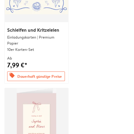
Schleifen und Kritzeleien
Einladungskarten | Premium
Papier
10er Karten-Set
Ab
7,99 €*
offers
Dauerhaft günstige Preise