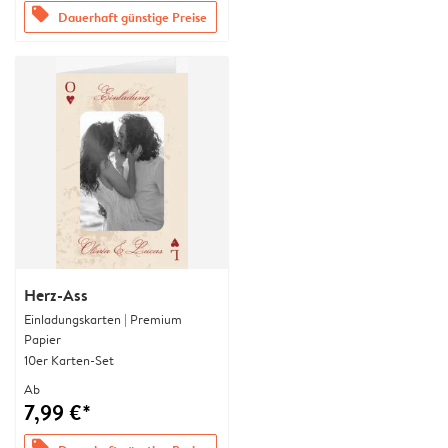
offers
Dauerhaft günstige Preise
Herz-Ass
Einladungskarten | Premium
Papier
10er Karten-Set
Ab
7,99 €*
offers