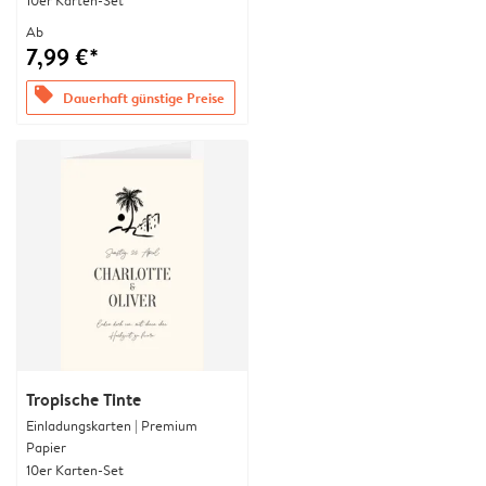
10er Karten-Set
Ab
7,99 €*
offers
Dauerhaft günstige Preise
Tropische Tinte
Einladungskarten | Premium
Papier
10er Karten-Set