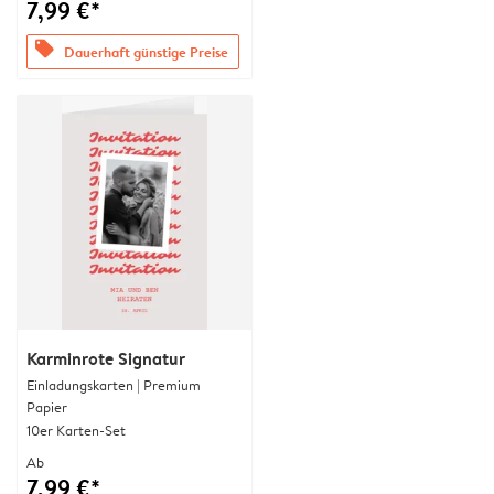
7,99 €*
offers
Dauerhaft günstige Preise
Karminrote Signatur
Einladungskarten | Premium
Papier
10er Karten-Set
Ab
7,99 €*