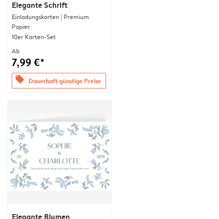
Elegante Schrift
Einladungskarten | Premium
Papier
10er Karten-Set
Ab
7,99 €*
offers
Dauerhaft günstige Preise
Elegante Blumen