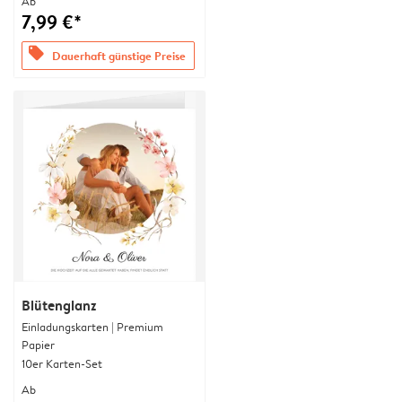
Ab
7,99 €*
offers
Dauerhaft günstige Preise
Blütenglanz
Einladungskarten | Premium
Papier
10er Karten-Set
Ab