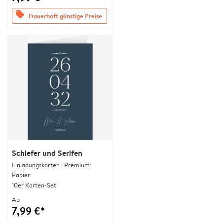
offers
Dauerhaft günstige Preise
Schiefer und Serifen
Einladungskarten | Premium
Papier
10er Karten-Set
Ab
7,99 €*