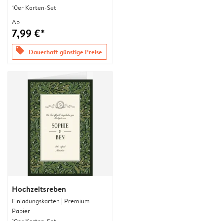
10er Karten-Set
Ab
7,99 €*
offers
Dauerhaft günstige Preise
Hochzeitsreben
Einladungskarten | Premium
Papier