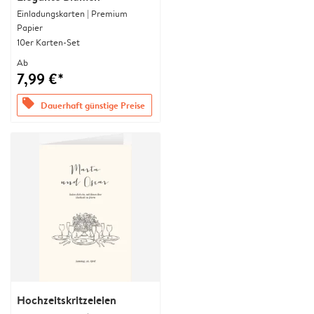
Einladungskarten | Premium
Papier
10er Karten-Set
Ab
7,99 €*
offers
Dauerhaft günstige Preise
Hochzeitskritzeleien