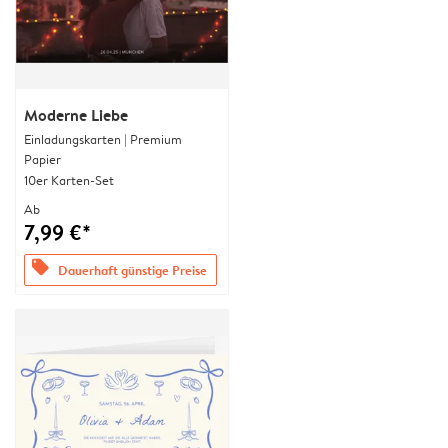
Moderne Liebe
Einladungskarten | Premium
Papier
10er Karten-Set
Ab
7,99 €*
offers
Dauerhaft günstige Preise