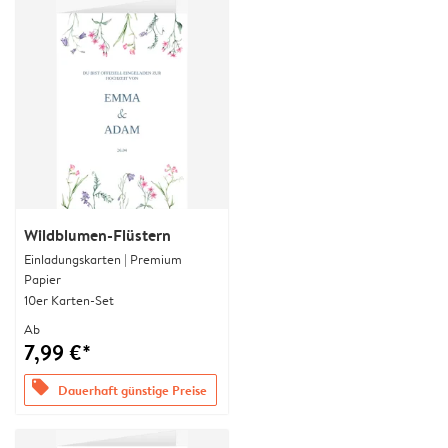
Wildblumen-Flüstern
Einladungskarten | Premium
Papier
10er Karten-Set
Ab
7,99 €*
offers
Dauerhaft günstige Preise