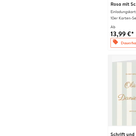
Rosa mit Sc
Einladungskart
10er Karten-Se
Ab
13,99 €*
offers
Dauerhaf
Schrift und 