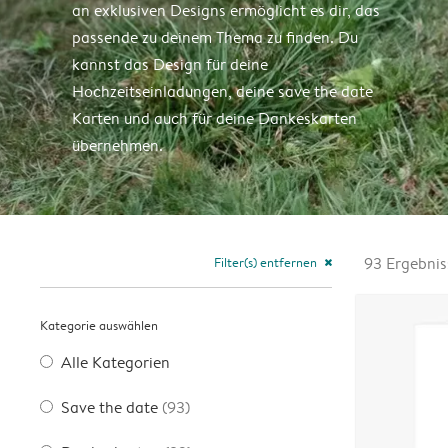
an exklusiven Designs ermöglicht es dir, das
passende zu deinem Thema zu finden. Du
kannst das Design für deine
Hochzeitseinladungen, deine save the date
Karten und auch für deine Dankeskarten
übernehmen.
Filter(s) entfernen
93
Ergebnis
close
Kategorie auswählen
Alle Kategorien
Save the date
(93)