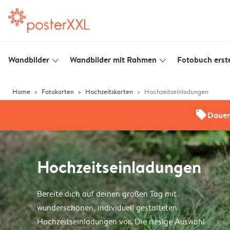
Wandbilder
Wandbilder mit Rahmen
Fotobuch erste
slim_arrow_down
slim_arrow_down
Home
Fotokarten
Hochzeitskarten
Hochzeitseinladungen
offers
Dauer
Hochzeitseinladungen
Bereite dich auf deinen großen Tag mit
wunderschönen, individuell gestalteten
Hochzeitseinladungen vor. Die riesige Auswahl