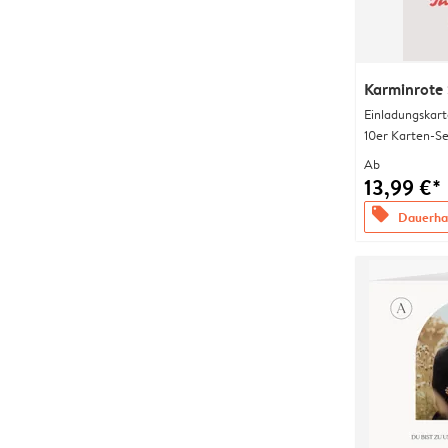
Karminrote 
Einladungskart
10er Karten-Se
Ab
13,99 €*
offers
Dauerhaf