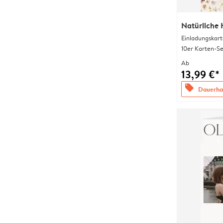
Natürliche 
Einladungskart
10er Karten-Se
Ab
13,99 €*
offers
Dauerhaf