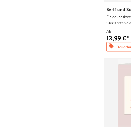
Serif und S
Einladungskart
10er Karten-Se
Ab
13,99 €*
offers
Dauerhaf