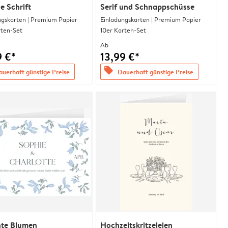
se Schrift
Serif und Schnappschüsse
ngskarten | Premium Papier
Einladungskarten | Premium Papier
rten-Set
10er Karten-Set
Ab
9 €*
13,99 €*
offers
uerhaft günstige Preise
Dauerhaft günstige Preise
nte Blumen
Hochzeitskritzeleien