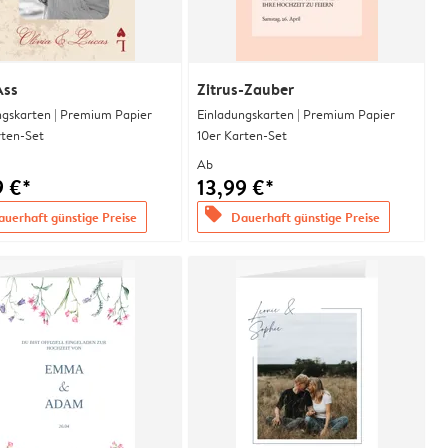
Ass
Zitrus-Zauber
ngskarten | Premium Papier
Einladungskarten | Premium Papier
rten-Set
10er Karten-Set
Ab
9 €*
13,99 €*
offers
uerhaft günstige Preise
Dauerhaft günstige Preise