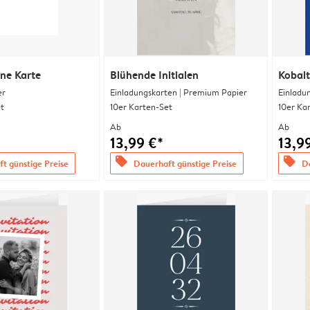
ine Karte
Blühende Initialen
Kobalt
er
Einladungskarten | Premium Papier
Einladu
t
10er Karten-Set
10er Ka
Ab
Ab
13,99 €*
13,9
offers
offers
t günstige Preise
Dauerhaft günstige Preise
Da