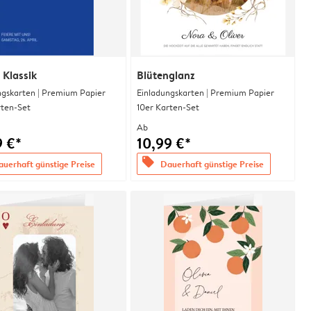
 Klassik
Blütenglanz
ngskarten | Premium Papier
Einladungskarten | Premium Papier
rten-Set
10er Karten-Set
Ab
9 €*
10,99 €*
offers
uerhaft günstige Preise
Dauerhaft günstige Preise