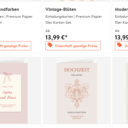
andfarben
Vintage-Blüten
Moder
en | Premium Papier
Einladungskarten | Premium Papier
Einladu
t
10er Karten-Set
10er Ka
Ab
Ab
13,99 €*
13,9
offers
offers
t günstige Preise
Dauerhaft günstige Preise
Da