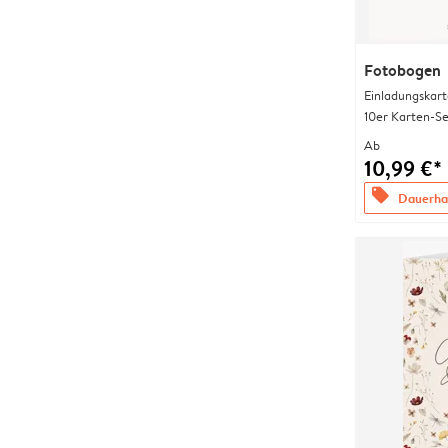
Fotobogen
Einladungskart
10er Karten-Se
Ab
10,99 €*
offers
Dauerhaf