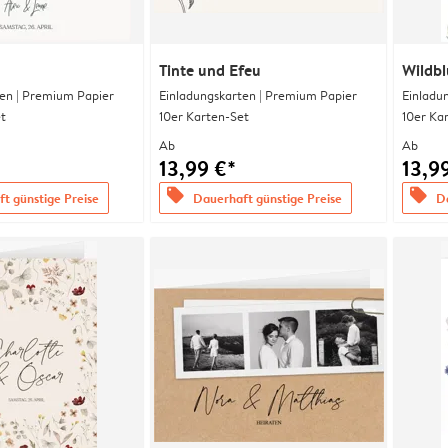
Tinte und Efeu
Wildb
en | Premium Papier
Einladungskarten | Premium Papier
Einladu
t
10er Karten-Set
10er Ka
Ab
Ab
13,99 €*
13,9
offers
offers
t günstige Preise
Dauerhaft günstige Preise
Da