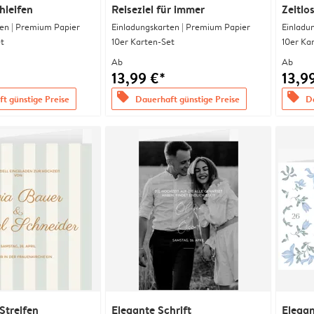
hleifen
Reiseziel für immer
Zeitlo
en | Premium Papier
Einladungskarten | Premium Papier
Einladu
t
10er Karten-Set
10er Ka
Ab
Ab
13,99 €*
13,9
offers
offers
t günstige Preise
Dauerhaft günstige Preise
Da
Streifen
Elegante Schrift
Elega