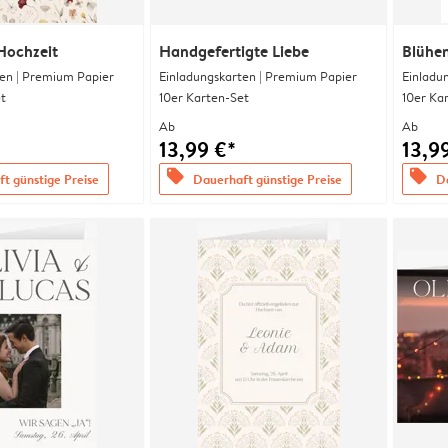
Hochzeit
Handgefertigte Liebe
Blühe
en | Premium Papier
Einladungskarten | Premium Papier
Einladu
t
10er Karten-Set
10er Ka
Ab
Ab
13,99 €*
13,9
offers
offers
t günstige Preise
Dauerhaft günstige Preise
Da