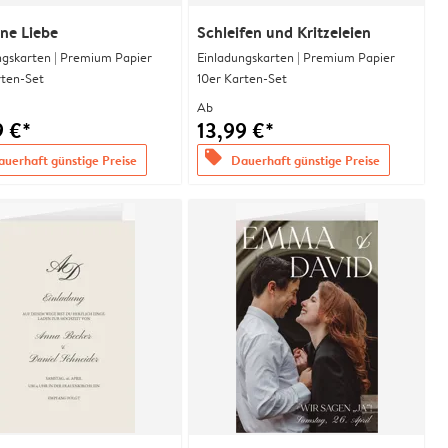
ne Liebe
Schleifen und Kritzeleien
ngskarten | Premium Papier
Einladungskarten | Premium Papier
rten-Set
10er Karten-Set
Ab
9 €*
13,99 €*
offers
uerhaft günstige Preise
Dauerhaft günstige Preise