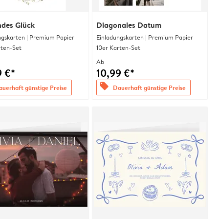
ndes Glück
Diagonales Datum
ngskarten | Premium Papier
Einladungskarten | Premium Papier
rten-Set
10er Karten-Set
Ab
9 €*
10,99 €*
offers
uerhaft günstige Preise
Dauerhaft günstige Preise