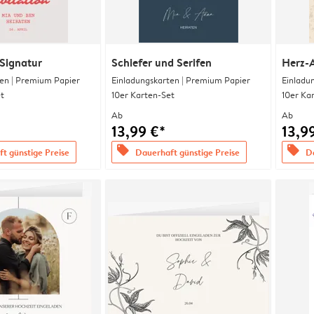
Signatur
Schiefer und Serifen
Herz-
en | Premium Papier
Einladungskarten | Premium Papier
Einladu
t
10er Karten-Set
10er Ka
Ab
Ab
13,99 €*
13,9
offers
offers
t günstige Preise
Dauerhaft günstige Preise
Da