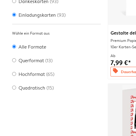
Dankeskarten
(93)
Einladungskarten
(93)
Gestalte de
Wähle ein Format aus
Premium Papi
Alle Formate
10er Karten-Se
Ab
Querformat
(13)
7,99 €*
offers
Dauerhaf
Hochformat
(65)
Quadratisch
(15)