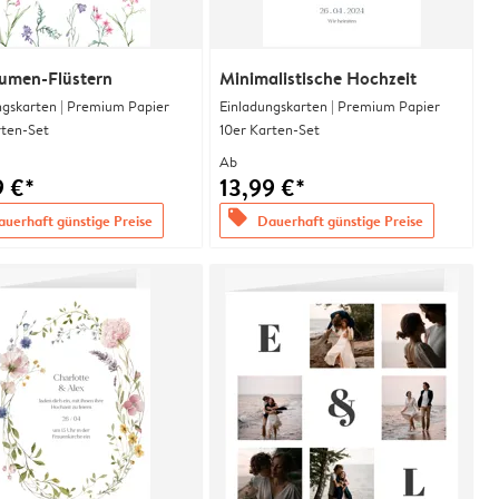
lumen-Flüstern
Minimalistische Hochzeit
ngskarten | Premium Papier
Einladungskarten | Premium Papier
rten-Set
10er Karten-Set
Ab
9 €*
13,99 €*
offers
uerhaft günstige Preise
Dauerhaft günstige Preise