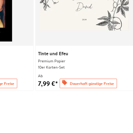
Tinte und Efeu
Premium Papier
10er Karten-Set
Ab
7,99 €*
offers
ge Preise
Dauerhaft günstige Preise