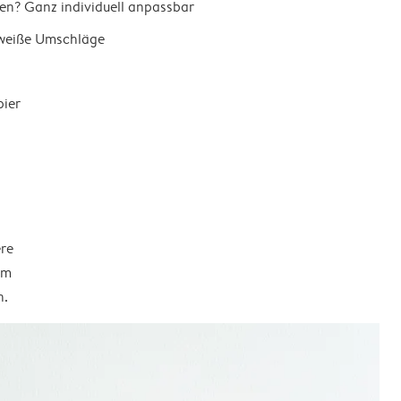
en? Ganz individuell anpassbar
 weiße Umschläge
pier
ere
em
n.