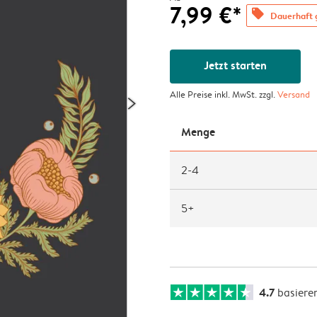
7,99 €*
offers
Dauerhaft g
Jetzt starten
Alle Preise inkl. MwSt. zzgl.
Versand
Menge
2-4
5+
4.7
basiere