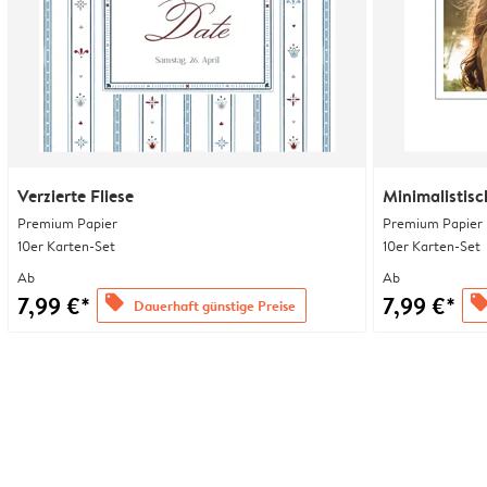
Verzierte Fliese
Minimalistisc
Premium Papier
Premium Papier
10er Karten-Set
10er Karten-Set
Ab
Ab
7,99 €*
7,99 €*
offers
offer
Dauerhaft günstige Preise