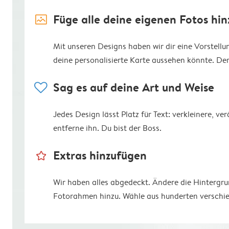
image_placeholder
Füge alle deine eigenen Fotos hin
Mit unseren Designs haben wir dir eine Vorstell
deine personalisierte Karte aussehen könnte. Der R
heart
Sag es auf deine Art und Weise
Jedes Design lässt Platz für Text: verkleinere, v
entferne ihn. Du bist der Boss.
star_outline
Extras hinzufügen
Wir haben alles abgedeckt. Ändere die Hintergr
Fotorahmen hinzu. Wähle aus hunderten verschie