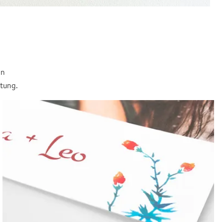
in
itung.