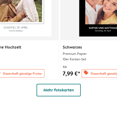
he Hochzeit
Schwarzes
Premium Papier
10er Karten-Set
Ab
7,99 €*
s
offers
Dauerhaft günstige Preise
Dauerhaft günsti
Mehr fotokarten