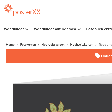
Wandbilder
Wandbilder mit Rahmen
Fotobuch erste
slim_arrow_down
slim_arrow_down
Home
Fotokarten
Hochzeitskarten
Hochzeitskarten
Rebe und
offers
Dauer