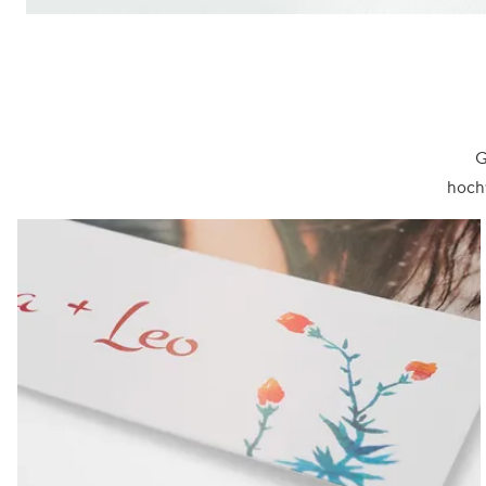
G
hochw