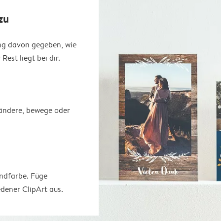
zu
ung davon gegeben, wie
est liegt bei dir.
erändere, bewege oder
undfarbe. Füge
dener ClipArt aus.