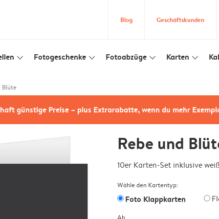
Blog
Geschäftskunden
llen
Fotogeschenke
Fotoabzüge
Karten
Ka
slim_arrow_down
slim_arrow_down
slim_arrow_down
slim_arrow_down
 Blüte
haft günstige Preise – plus Extrarabatte, wenn du mehr Exempl
Rebe und Blüt
10er Karten-Set inklusive we
Wähle den Kartentyp:
Foto Klappkarten
F
Ab