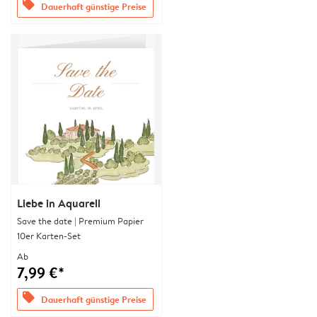
offers
Dauerhaft günstige Preise
Liebe in Aquarell
Save the date | Premium Papier
10er Karten-Set
Ab
7,99 €*
offers
Dauerhaft günstige Preise