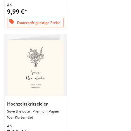
Ab
9,99 €*
offers
Dauerhaft günstige Preise
Hochzeitskritzeleien
Save the date | Premium Papier
10er Karten-Set
Ab