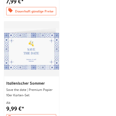
7,99 €*
offers
Dauerhaft günstige Preise
Italienischer Sommer
Save the date | Premium Papier
10er Karten-Set
Ab
9,99 €*