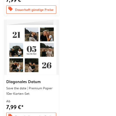
offers
Dauerhaft günstige Preise
Diagonales Datum
Save the date | Premium Papier
10er Karten-Set
Ab
7,99 €*