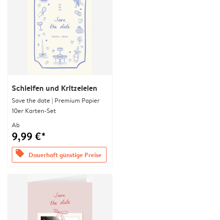
Schleifen und Kritzeleien
Save the date | Premium Papier
10er Karten-Set
Ab
9,99 €*
offers
Dauerhaft günstige Preise