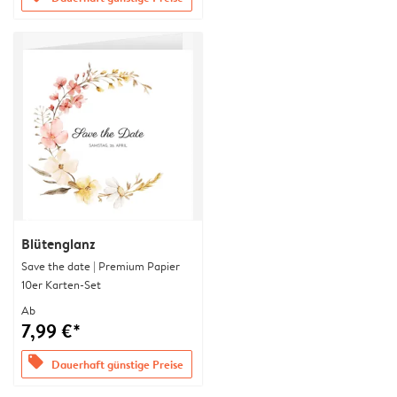
Blütenglanz
Save the date | Premium Papier
10er Karten-Set
Ab
7,99 €*
offers
Dauerhaft günstige Preise