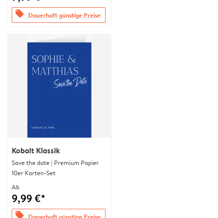
offers
Dauerhaft günstige Preise
Kobalt Klassik
Save the date | Premium Papier
10er Karten-Set
Ab
9,99 €*
offers
Dauerhaft günstige Preise