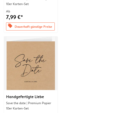
10er Karten-Set
Ab
7,99 €*
offers
Dauerhaft günstige Preise
Handgefertigte Liebe
Save the date | Premium Papier
10er Karten-Set