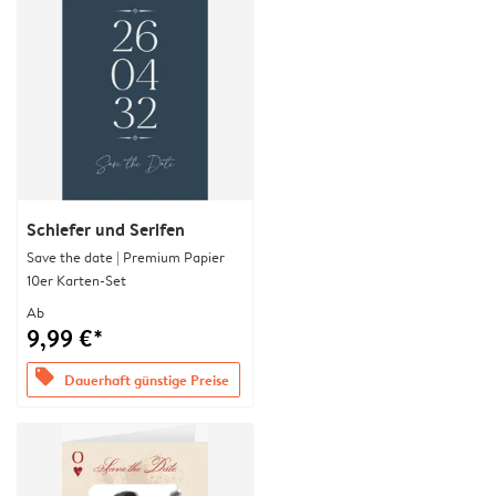
Schiefer und Serifen
Save the date | Premium Papier
10er Karten-Set
Ab
9,99 €*
offers
Dauerhaft günstige Preise