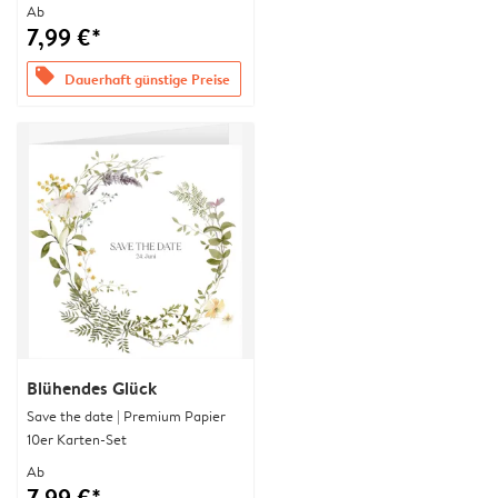
Ab
7,99 €*
offers
Dauerhaft günstige Preise
Blühendes Glück
Save the date | Premium Papier
10er Karten-Set
Ab
7,99 €*