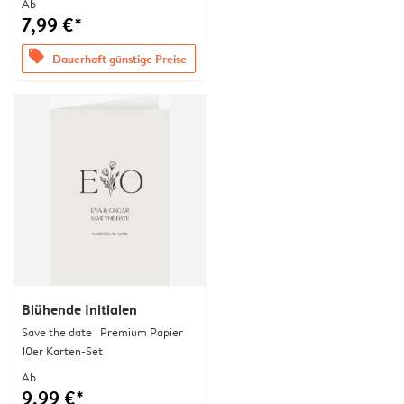
Ab
7,99 €*
offers
Dauerhaft günstige Preise
Blühende Initialen
Save the date | Premium Papier
10er Karten-Set
Ab
9,99 €*