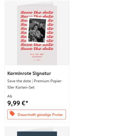
Karminrote Signatur
Save the date | Premium Papier
10er Karten-Set
Ab
9,99 €*
offers
Dauerhaft günstige Preise