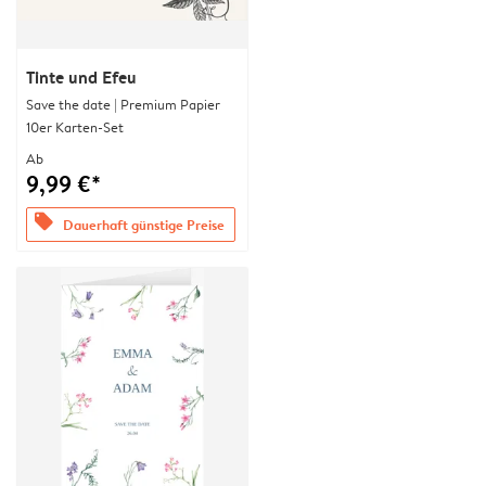
Tinte und Efeu
Save the date | Premium Papier
10er Karten-Set
Ab
9,99 €*
offers
Dauerhaft günstige Preise