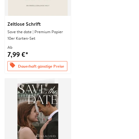
Zeitlose Schrift
Save the date | Premium Papier
10er Karten-Set
Ab
7,99 €*
offers
Dauerhaft günstige Preise