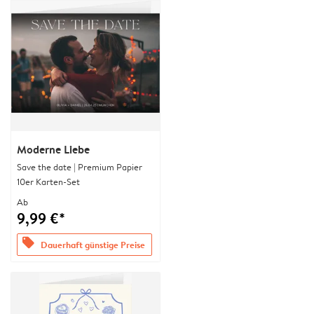
Moderne Liebe
Save the date | Premium Papier
10er Karten-Set
Ab
9,99 €*
offers
Dauerhaft günstige Preise