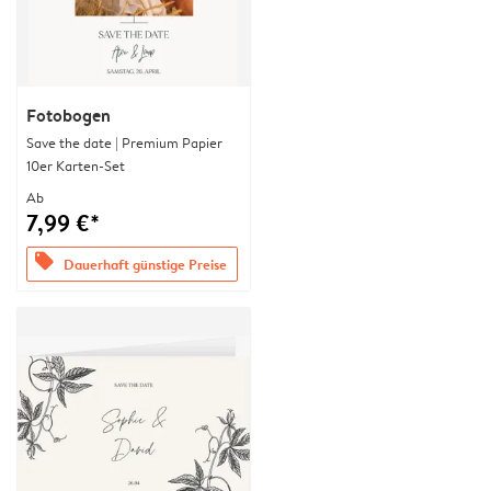
Fotobogen
Save the date | Premium Papier
10er Karten-Set
Ab
7,99 €*
offers
Dauerhaft günstige Preise