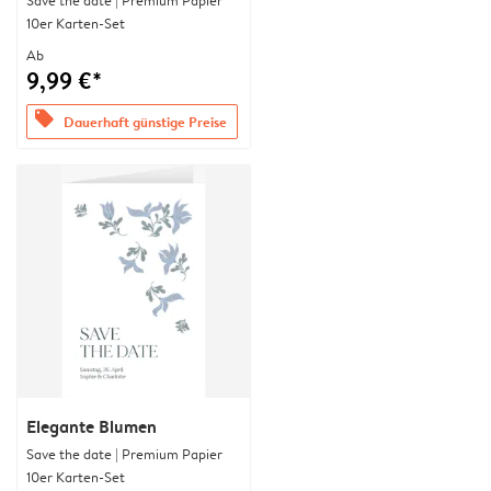
Save the date | Premium Papier
10er Karten-Set
Ab
9,99 €*
offers
Dauerhaft günstige Preise
Elegante Blumen
Save the date | Premium Papier
10er Karten-Set