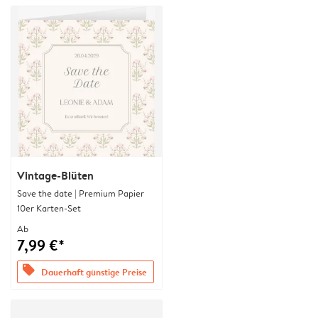
Vintage-Blüten
Save the date | Premium Papier
10er Karten-Set
Ab
7,99 €*
offers
Dauerhaft günstige Preise