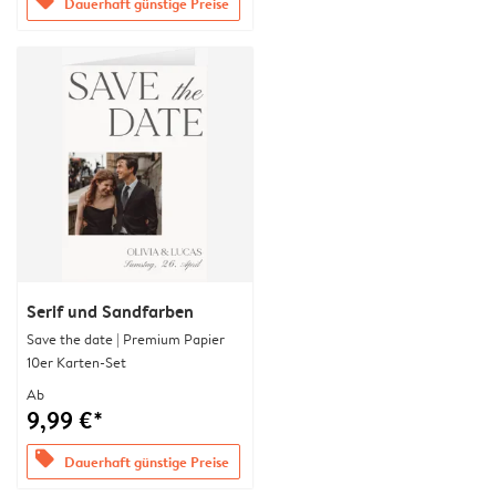
offers
Dauerhaft günstige Preise
Serif und Sandfarben
Save the date | Premium Papier
10er Karten-Set
Ab
9,99 €*
offers
Dauerhaft günstige Preise