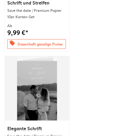
Schrift und Streifen
Save the date | Premium Papier
10er Karten-Set
Ab
9,99 €*
offers
Dauerhaft günstige Preise
Elegante Schrift