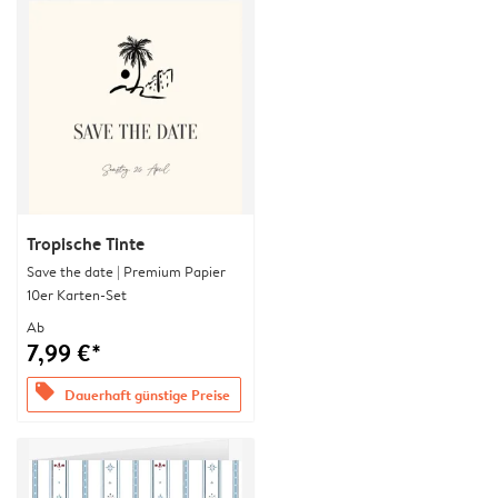
Tropische Tinte
Save the date | Premium Papier
10er Karten-Set
Ab
7,99 €*
offers
Dauerhaft günstige Preise