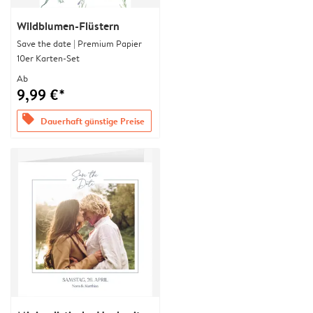
Wildblumen-Flüstern
Save the date | Premium Papier
10er Karten-Set
Ab
9,99 €*
offers
Dauerhaft günstige Preise