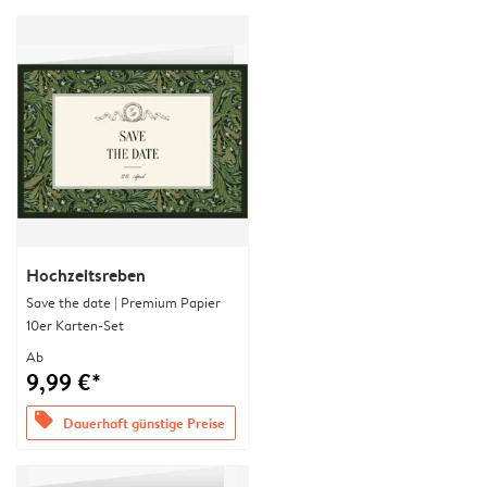
Hochzeitsreben
Save the date | Premium Papier
10er Karten-Set
Ab
9,99 €*
offers
Dauerhaft günstige Preise