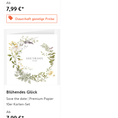
Ab
7,99 €*
offers
Dauerhaft günstige Preise
Blühendes Glück
Save the date | Premium Papier
10er Karten-Set
Ab
7,99 €*