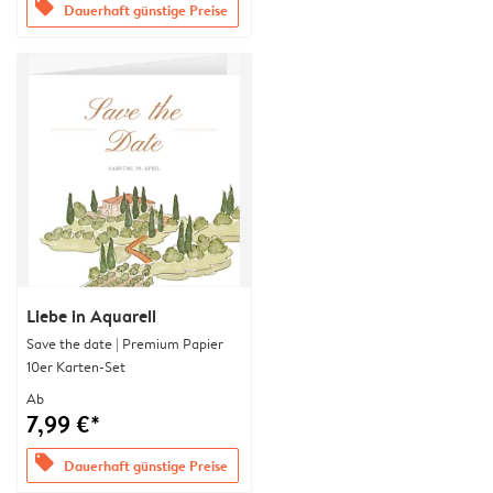
offers
Dauerhaft günstige Preise
Liebe in Aquarell
Save the date | Premium Papier
10er Karten-Set
Ab
7,99 €*
offers
Dauerhaft günstige Preise