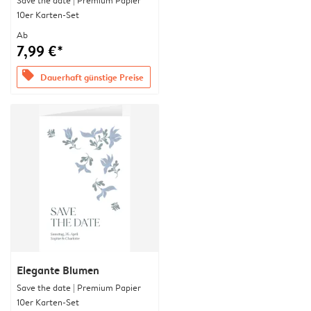
Save the date | Premium Papier
10er Karten-Set
Ab
7,99 €*
offers
Dauerhaft günstige Preise
Elegante Blumen
Save the date | Premium Papier
10er Karten-Set