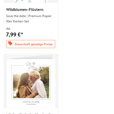
Wildblumen-Flüstern
Save the date | Premium Papier
10er Karten-Set
Ab
7,99 €*
offers
Dauerhaft günstige Preise