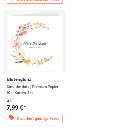
Blütenglanz
Save the date | Premium Papier
10er Karten-Set
Ab
7,99 €*
offers
Dauerhaft günstige Preise