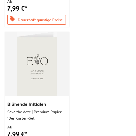
Ab
7,99 €*
offers
Dauerhaft günstige Preise
Blühende Initialen
Save the date | Premium Papier
10er Karten-Set
Ab
7,99 €*