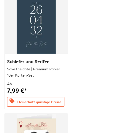
Schiefer und Serifen
Save the date | Premium Papier
10er Karten-Set
Ab
7,99 €*
offers
Dauerhaft günstige Preise