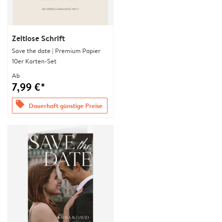
Zeitlose Schrift
Save the date | Premium Papier
10er Karten-Set
Ab
7,99 €*
offers
Dauerhaft günstige Preise