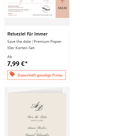
Reiseziel für immer
Save the date | Premium Papier
10er Karten-Set
Ab
7,99 €*
offers
Dauerhaft günstige Preise