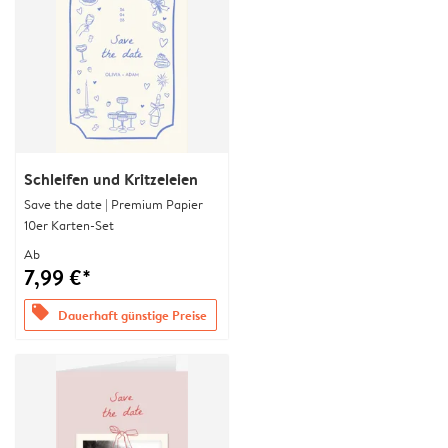
Schleifen und Kritzeleien
Save the date | Premium Papier
10er Karten-Set
Ab
7,99 €*
offers
Dauerhaft günstige Preise