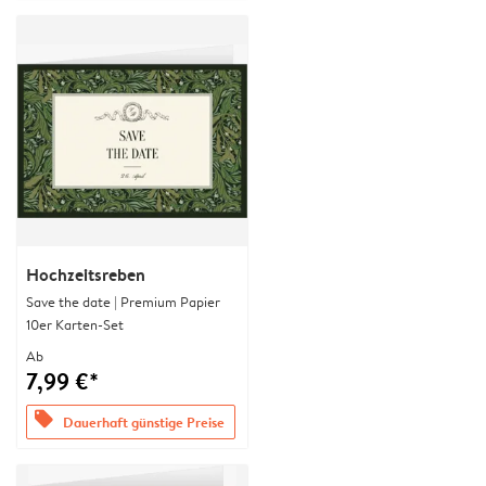
Hochzeitsreben
Save the date | Premium Papier
10er Karten-Set
Ab
7,99 €*
offers
Dauerhaft günstige Preise