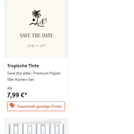
Tropische Tinte
Save the date | Premium Papier
10er Karten-Set
Ab
7,99 €*
offers
Dauerhaft günstige Preise