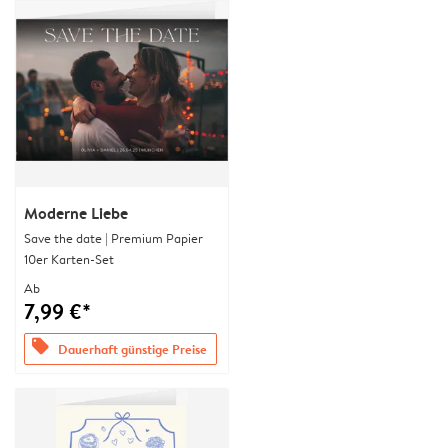
Moderne Liebe
Save the date | Premium Papier
10er Karten-Set
Ab
7,99 €*
offers
Dauerhaft günstige Preise