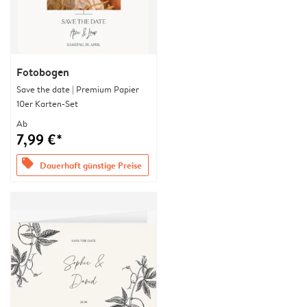
Fotobogen
Save the date | Premium Papier
10er Karten-Set
Ab
7,99 €*
offers
Dauerhaft günstige Preise