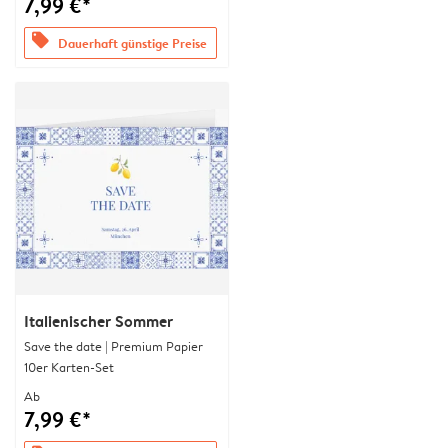
7,99 €*
offers
Dauerhaft günstige Preise
Italienischer Sommer
Save the date | Premium Papier
10er Karten-Set
Ab
7,99 €*