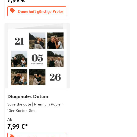
offers
Dauerhaft günstige Preise
Diagonales Datum
Save the date | Premium Papier
10er Karten-Set
Ab
7,99 €*