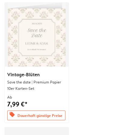
Vintage-Blüten
Save the date | Premium Papier
10er Karten-Set
Ab
7,99 €*
offers
Dauerhaft günstige Preise