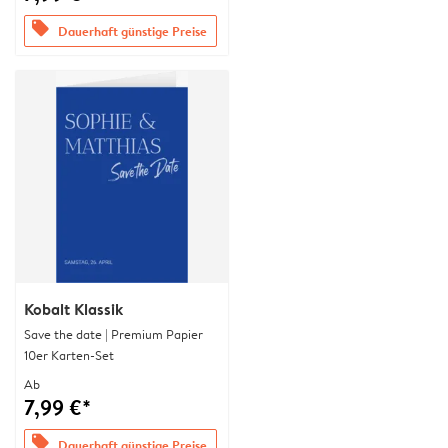
offers
Dauerhaft günstige Preise
Kobalt Klassik
Save the date | Premium Papier
10er Karten-Set
Ab
7,99 €*
offers
Dauerhaft günstige Preise