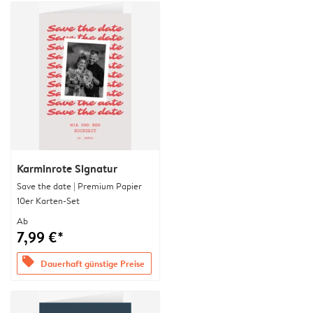
Karminrote Signatur
Save the date | Premium Papier
10er Karten-Set
Ab
7,99 €*
offers
Dauerhaft günstige Preise