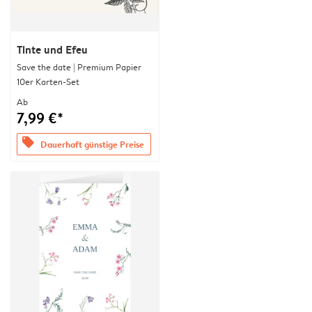
Tinte und Efeu
Save the date | Premium Papier
10er Karten-Set
Ab
7,99 €*
offers
Dauerhaft günstige Preise