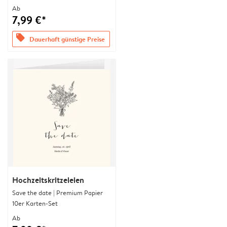
Ab
7,99 €*
offers
Dauerhaft günstige Preise
Hochzeitskritzeleien
Save the date | Premium Papier
10er Karten-Set
Ab