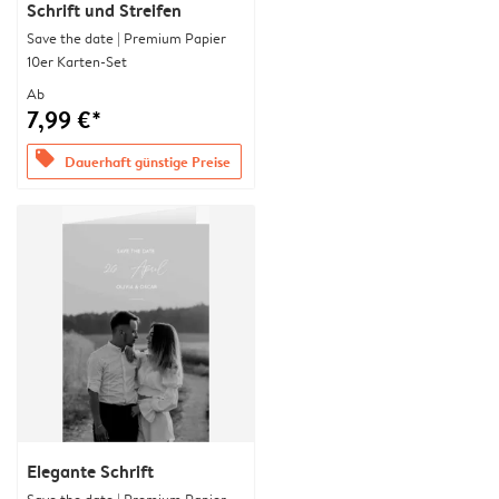
Schrift und Streifen
Save the date | Premium Papier
10er Karten-Set
Ab
7,99 €*
offers
Dauerhaft günstige Preise
Elegante Schrift