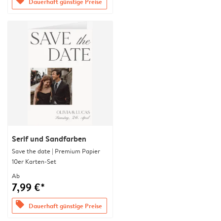
offers
Dauerhaft günstige Preise
Serif und Sandfarben
Save the date | Premium Papier
10er Karten-Set
Ab
7,99 €*
offers
Dauerhaft günstige Preise