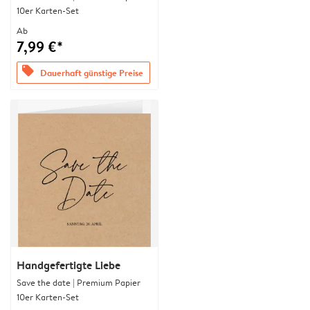
10er Karten-Set
Ab
7,99 €*
offers
Dauerhaft günstige Preise
Handgefertigte Liebe
Save the date | Premium Papier
10er Karten-Set