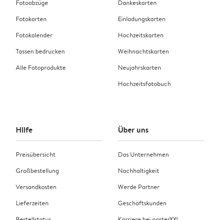
Fotoabzüge
Dankeskarten
Fotokarten
Einladungskarten
Fotokalender
Hochzeitskarten
Tassen bedrucken
Weihnachtskarten
Alle Fotoprodukte
Neujahrskarten
Hochzeitsfotobuch
Hilfe
Über uns
Preisübersicht
Das Unternehmen
Großbestellung
Nachhaltigkeit
Versandkosten
Werde Partner
Lieferzeiten
Geschäftskunden
Bestellstatus
Karriere bei posterXXL