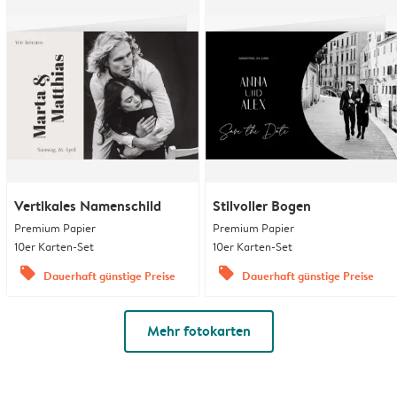
Vertikales Namenschild
Stilvoller Bogen
Premium Papier
Premium Papier
10er Karten-Set
10er Karten-Set
offers
offers
Dauerhaft günstige Preise
Dauerhaft günstige Preise
Mehr fotokarten