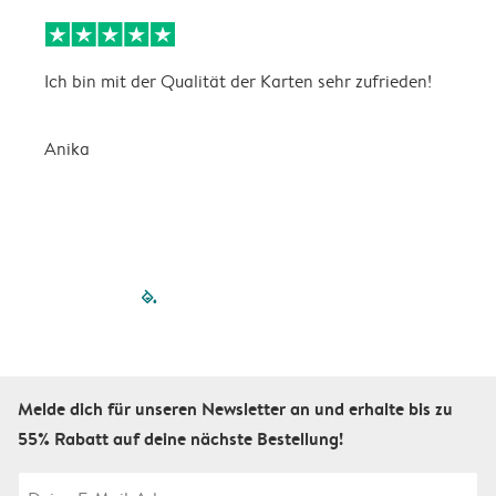
Ich bin mit der Qualität der Karten sehr zufrieden!
L
J
Anika
filled-pagination
outlined-paginatio
outlined-paginat
outlined-pagin
outlined-pag
outlined-p
Melde dich für unseren Newsletter an und erhalte bis zu
55% Rabatt auf deine nächste Bestellung!