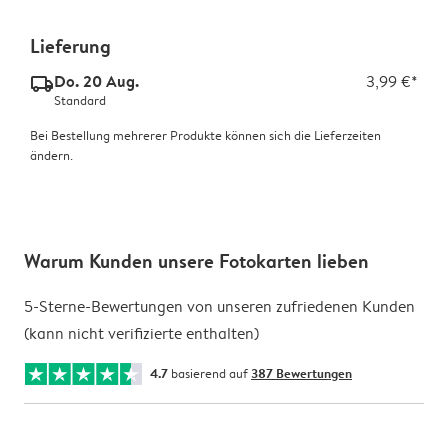
Lieferung
Do. 20 Aug.
3,99 €*
delivery_standard_v2
Standard
Bei Bestellung mehrerer Produkte können sich die Lieferzeiten
ändern.
Warum Kunden unsere Fotokarten lieben
5-Sterne-Bewertungen von unseren zufriedenen Kunden
(kann nicht verifizierte enthalten)
4.7
basierend auf
387 Bewertungen