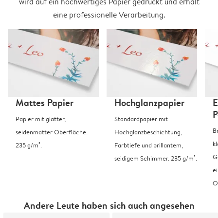
wird auf ein hochwertiges Papier gedruckt und erhält
eine professionelle Verarbeitung.
Mattes Papier
Hochglanzpapier
E
P
Papier mit glatter,
Standardpapier mit
B
seidenmatter Oberfläche.
Hochglanzbeschichtung,
k
235 g/m².
Farbtiefe und brillantem,
G
seidigem Schimmer. 235 g/m².
e
O
Andere Leute haben sich auch angesehen