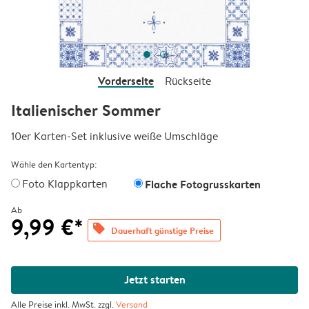
Vorderseite
Rückseite
Italienischer Sommer
10er Karten-Set inklusive weiße Umschläge
Wähle den Kartentyp:
Foto Klappkarten
Flache Fotogrusskarten
Ab
9,99 €*
offers
Dauerhaft günstige Preise
Jetzt starten
Alle Preise inkl. MwSt. zzgl.
Versand