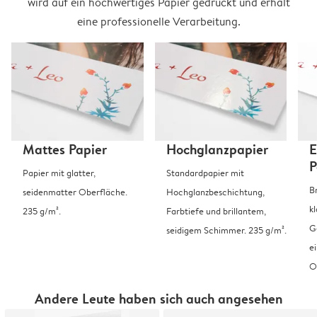
wird auf ein hochwertiges Papier gedruckt und erhält
eine professionelle Verarbeitung.
Mattes Papier
Hochglanzpapier
E
P
Papier mit glatter,
Standardpapier mit
B
seidenmatter Oberfläche.
Hochglanzbeschichtung,
k
235 g/m².
Farbtiefe und brillantem,
G
seidigem Schimmer. 235 g/m².
e
O
Andere Leute haben sich auch angesehen