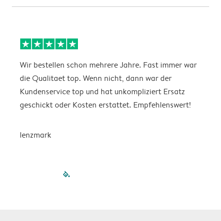
Wir bestellen schon mehrere Jahre. Fast immer war
D
die Qualitaet top. Wenn nicht, dann war der
A
Kundenservice top und hat unkompliziert Ersatz
O
geschickt oder Kosten erstattet. Empfehlenswert!
D
lenzmark
filled-pagination
outlined-paginatio
outlined-paginat
outlined-pagin
outlined-pag
outlined-p