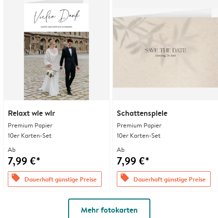
Relaxt wie wir
Schattenspiele
Premium Papier
Premium Papier
10er Karten-Set
10er Karten-Set
Ab
Ab
7,99 €*
7,99 €*
offers
offers
Dauerhaft günstige Preise
Dauerhaft günstige Preise
Mehr fotokarten