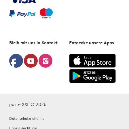
Bleib mit uns in Kontakt
Entdecke unsere Apps
facebook
youtube
instagram
posterXXL © 2026
Datenschutzrichtlinie
Cookie-Richtlinie