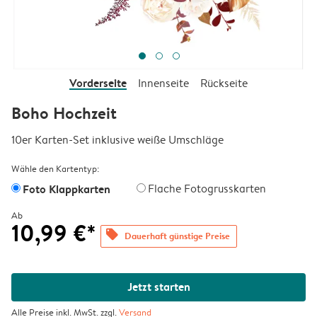
Vorderseite
Innenseite
Rückseite
Boho Hochzeit
10er Karten-Set inklusive weiße Umschläge
Wähle den Kartentyp:
Foto Klappkarten
Flache Fotogrusskarten
Ab
10,99 €*
offers
Dauerhaft günstige Preise
Jetzt starten
Alle Preise inkl. MwSt. zzgl.
Versand