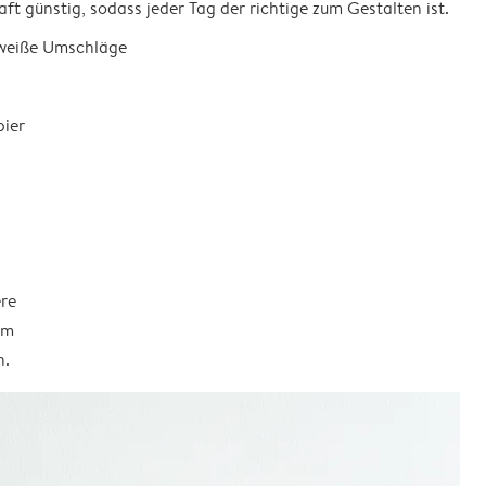
ft günstig, sodass jeder Tag der richtige zum Gestalten ist.
 weiße Umschläge
pier
ere
em
n.