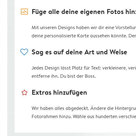
image_placeholder
Füge alle deine eigenen Fotos hin
Mit unseren Designs haben wir dir eine Vorstell
deine personalisierte Karte aussehen könnte. Der R
heart
Sag es auf deine Art und Weise
Jedes Design lässt Platz für Text: verkleinere, v
entferne ihn. Du bist der Boss.
star_outline
Extras hinzufügen
Wir haben alles abgedeckt. Ändere die Hintergr
Fotorahmen hinzu. Wähle aus hunderten verschie