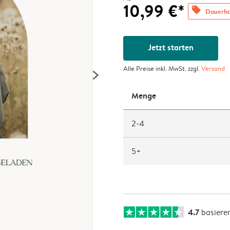
10,99 €*
offers
Dauerhaf
Jetzt starten
Alle Preise inkl. MwSt. zzgl.
Versand
Menge
2-4
5+
4.7
basiere