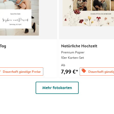
 Tag
Natürliche Hochzeit
Premium Papier
10er Karten-Set
Ab
7,99 €*
s
offers
Dauerhaft günstige Preise
Dauerhaft günsti
Mehr fotokarten