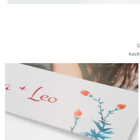
G
hochw