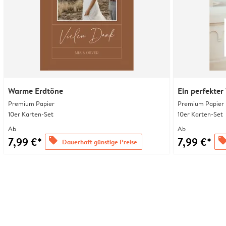
Warme Erdtöne
Ein perfekter
Premium Papier
Premium Papier
10er Karten-Set
10er Karten-Set
Ab
Ab
7,99 €*
7,99 €*
offers
offer
Dauerhaft günstige Preise