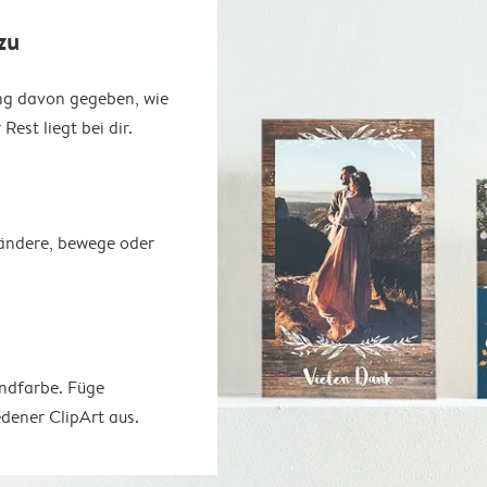
zu
ung davon gegeben, wie
est liegt bei dir.
erändere, bewege oder
undfarbe. Füge
dener ClipArt aus.