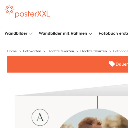
Wandbilder
Wandbilder mit Rahmen
Fotobuch erste
slim_arrow_down
slim_arrow_down
Home
Fotokarten
Hochzeitskarten
Hochzeitskarten
Fotobog
offers
Dauer