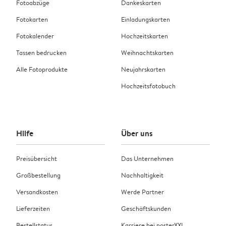
Fotoabzüge
Dankeskarten
Fotokarten
Einladungskarten
Fotokalender
Hochzeitskarten
Tassen bedrucken
Weihnachtskarten
Alle Fotoprodukte
Neujahrskarten
Hochzeitsfotobuch
Hilfe
Über uns
Preisübersicht
Das Unternehmen
Großbestellung
Nachhaltigkeit
Versandkosten
Werde Partner
Lieferzeiten
Geschäftskunden
Bestellstatus
Karriere bei posterXXL