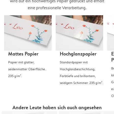
wird auf ein hochwertiges Papier gedruckt und erhält
eine professionelle Verarbeitung.
Mattes Papier
Hochglanzpapier
E
P
Papier mit glatter,
Standardpapier mit
B
seidenmatter Oberfläche.
Hochglanzbeschichtung,
k
235 g/m².
Farbtiefe und brillantem,
G
seidigem Schimmer. 235 g/m².
e
O
Andere Leute haben sich auch angesehen