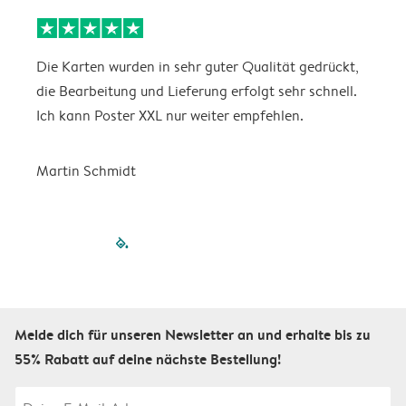
Die Karten wurden in sehr guter Qualität gedrückt,
E
die Bearbeitung und Lieferung erfolgt sehr schnell.
i
Ich kann Poster XXL nur weiter empfehlen.
Martin Schmidt
filled-pagination
outlined-paginatio
outlined-paginat
outlined-pagin
outlined-pag
outlined-p
Melde dich für unseren Newsletter an und erhalte bis zu
55% Rabatt auf deine nächste Bestellung!