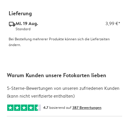
Lieferung
Mi. 19 Aug.
3,99 €*
delivery_standard_v2
Standard
Bei Bestellung mehrerer Produkte können sich die Lieferzeiten
ändern.
Warum Kunden unsere Fotokarten lieben
5-Sterne-Bewertungen von unseren zufriedenen Kunden
(kann nicht verifizierte enthalten)
4.7
basierend auf
387 Bewertungen