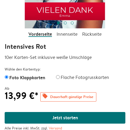
Vorderseite
Innenseite
Rückseite
Intensives Rot
10er Karten-Set inklusive weiße Umschläge
Wähle den Kartentyp:
Foto Klappkarten
Flache Fotogrusskarten
Ab
13,99 €*
offers
Dauerhaft günstige Preise
Jetzt starten
Alle Preise inkl. MwSt. zzgl.
Versand