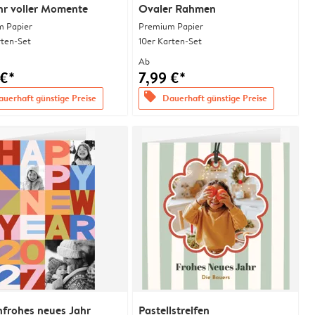
hr voller Momente
Ovaler Rahmen
 Papier
Premium Papier
rten-Set
10er Karten-Set
Ab
 €*
7,99 €*
offers
uerhaft günstige Preise
Dauerhaft günstige Preise
frohes neues Jahr
Pastellstreifen