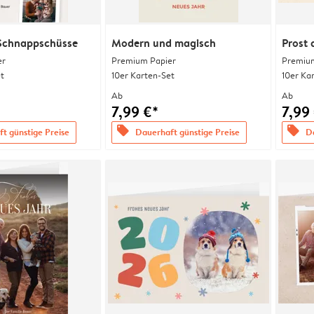
Schnappschüsse
Modern und magisch
Prost 
er
Premium Papier
Premium
t
10er Karten-Set
10er Ka
Ab
Ab
7,99 €*
7,99
offers
offers
t günstige Preise
Dauerhaft günstige Preise
Da