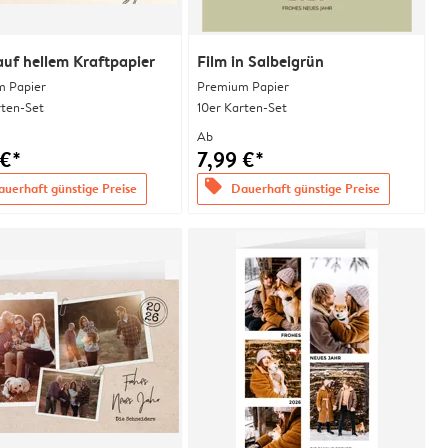
auf hellem Kraftpapier
Film in Salbeigrün
 Papier
Premium Papier
rten-Set
10er Karten-Set
Ab
 €*
7,99 €*
offers
uerhaft günstige Preise
Dauerhaft günstige Preise