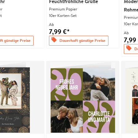
ahr
Feuchtfröhliche Grüße
Moder
er
Premium Papier
Rahm
t
10er Karten-Set
Premium
10er Ka
Ab
7,99 €*
Ab
7,99
offers
t günstige Preise
Dauerhaft günstige Preise
offers
Da