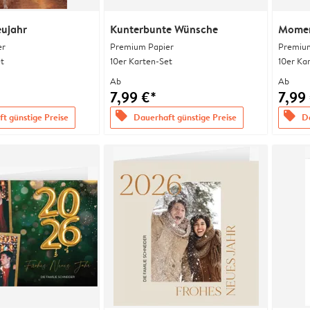
eujahr
Kunterbunte Wünsche
Momen
er
Premium Papier
Premium
t
10er Karten-Set
10er Ka
Ab
Ab
7,99 €*
7,99
offers
offers
t günstige Preise
Dauerhaft günstige Preise
Da