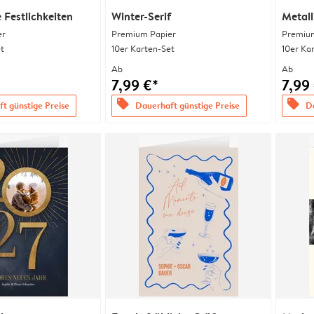
Festlichkeiten
Winter-Serif
Metall
er
Premium Papier
Premium
t
10er Karten-Set
10er Ka
Ab
Ab
7,99 €*
7,99
offers
offers
t günstige Preise
Dauerhaft günstige Preise
Da