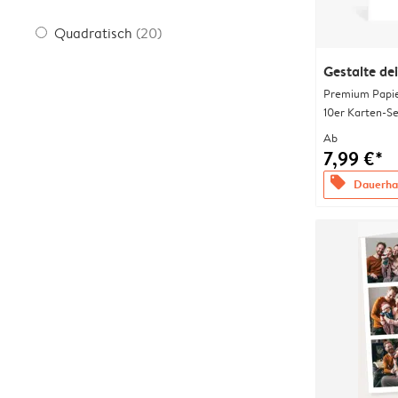
Quadratisch
(20)
Gestalte de
Premium Papi
10er Karten-Se
Ab
7,99 €*
offers
Dauerhaf