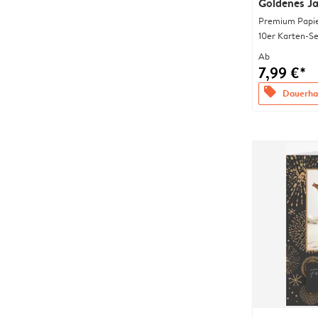
Goldenes J
Premium Papi
10er Karten-Se
Ab
7,99 €*
offers
Dauerhaf