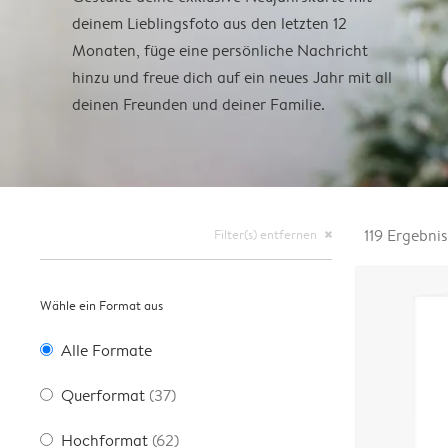
deinem Lieblingsfoto aus den letzten 12
Monaten, füge eine persönliche Nachricht
hinzu und freue dich auf ein neues Jahr mit all
deinen Freunden und deiner Familie.
Filter(s) entfernen
119
Ergebnis
close
Wähle ein Format aus
Alle Formate
Querformat
(37)
Hochformat
(62)