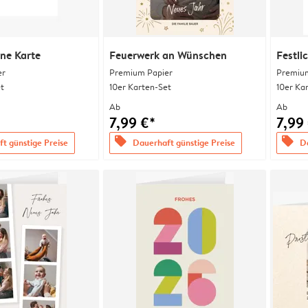
ine Karte
Feuerwerk an Wünschen
Festli
er
Premium Papier
Premium
t
10er Karten-Set
10er Ka
Ab
Ab
7,99 €*
7,99
offers
offers
t günstige Preise
Dauerhaft günstige Preise
Da