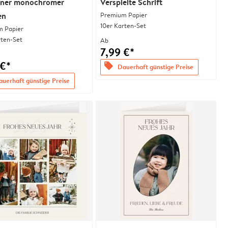
ner monochromer
Verspielte Schrift
en
Premium Papier
10er Karten-Set
 Papier
rten-Set
Ab
7,99 €*
 €*
offers
Dauerhaft günstige Preise
uerhaft günstige Preise