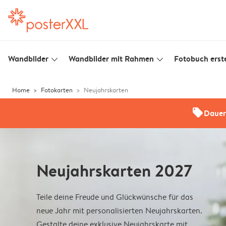
Wandbilder
Wandbilder mit Rahmen
Fotobuch erste
slim_arrow_down
slim_arrow_down
Home
Fotokarten
Neujahrskarten
offers
Dauer
Neujahrskarten 2027
Teile deine Freude und Glückwünsche für das
neue Jahr mit personalisierten Neujahrskarten.
Gestalte deine exklusive Neujahrskarte mit