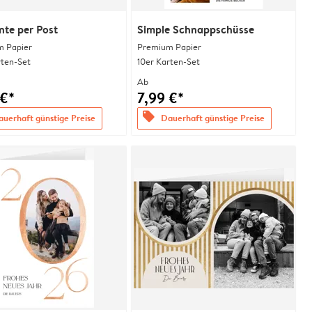
te per Post
Simple Schnappschüsse
 Papier
Premium Papier
rten-Set
10er Karten-Set
Ab
 €*
7,99 €*
offers
uerhaft günstige Preise
Dauerhaft günstige Preise