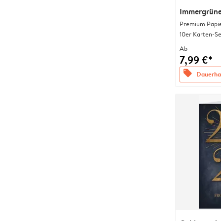
Immergrüne 
Premium Papi
10er Karten-Se
Ab
7,99 €*
offers
Dauerhaf