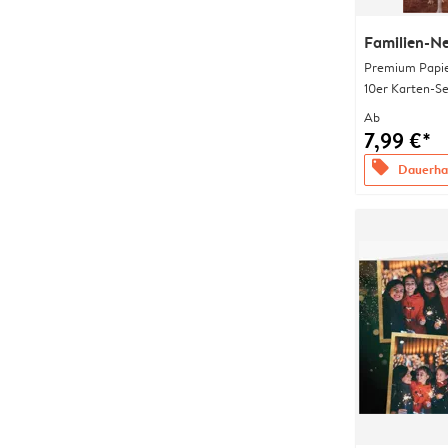
Familien-N
Premium Papi
10er Karten-Se
Ab
7,99 €*
offers
Dauerhaf