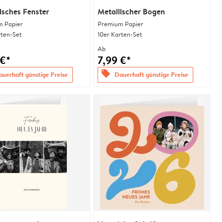
isches Fenster
Metallischer Bogen
 Papier
Premium Papier
rten-Set
10er Karten-Set
Ab
 €*
7,99 €*
offers
uerhaft günstige Preise
Dauerhaft günstige Preise