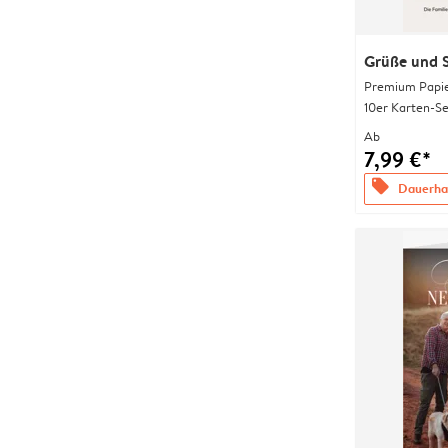
Grüße und 
Premium Papi
10er Karten-Se
Ab
7,99 €*
offers
Dauerhaf