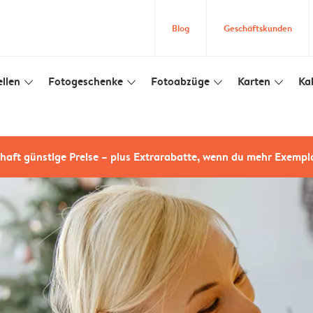
Blog
Geschäftskunden
llen
Fotogeschenke
Fotoabzüge
Karten
Ka
slim_arrow_down
slim_arrow_down
slim_arrow_down
slim_arrow_down
haft günstige Preise – plus Extrarabatte, wenn du mehr Exempl