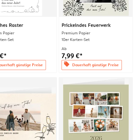
ches Raster
Prickelndes Feuerwerk
 Papier
Premium Papier
rten-Set
10er Karten-Set
Ab
 €*
7,99 €*
offers
uerhaft günstige Preise
Dauerhaft günstige Preise