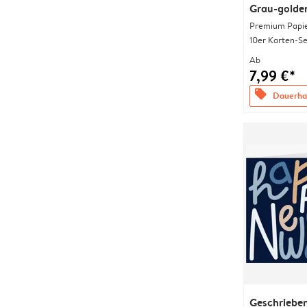
Grau-golde
Premium Papi
10er Karten-Se
Ab
7,99 €*
offers
Dauerhaf
Geschriebe