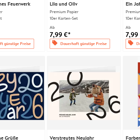
nes Feuerwerk
Lila und Oliv
Ein Ja
er
Premium Papier
Premium
t
10er Karten-Set
10er Ka
Ab
Ab
7,99 €*
7,99
offers
offers
t günstige Preise
Dauerhaft günstige Preise
Da
ne Grüße
Verstreutes Neujahr
Farben