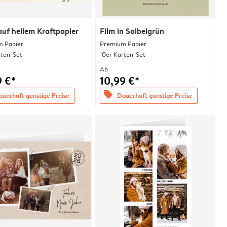
auf hellem Kraftpapier
Film in Salbeigrün
 Papier
Premium Papier
rten-Set
10er Karten-Set
Ab
9 €*
10,99 €*
offers
uerhaft günstige Preise
Dauerhaft günstige Preise