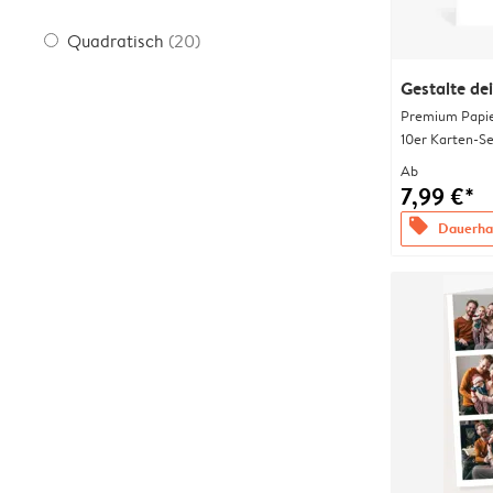
Quadratisch
(20)
Gestalte de
Premium Papi
10er Karten-Se
Ab
7,99 €*
offers
Dauerhaf