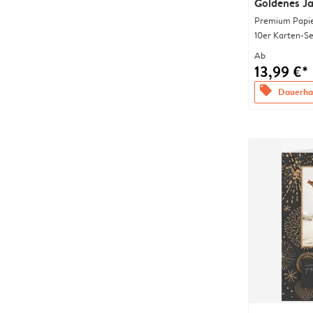
Goldenes J
Premium Papi
10er Karten-Se
Ab
13,99 €*
offers
Dauerhaf