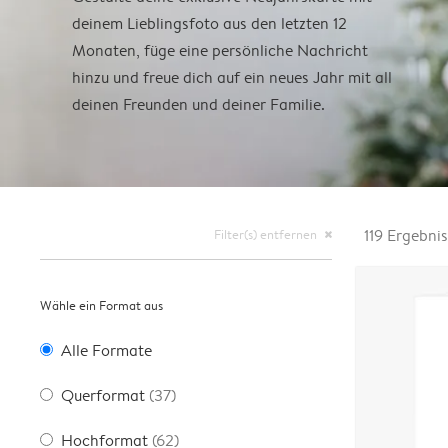
deinem Lieblingsfoto aus den letzten 12
Monaten, füge eine persönliche Nachricht
hinzu und freue dich auf ein neues Jahr mit all
deinen Freunden und deiner Familie.
Filter(s) entfernen
119
Ergebnis
close
Wähle ein Format aus
Alle Formate
Querformat
(37)
Hochformat
(62)