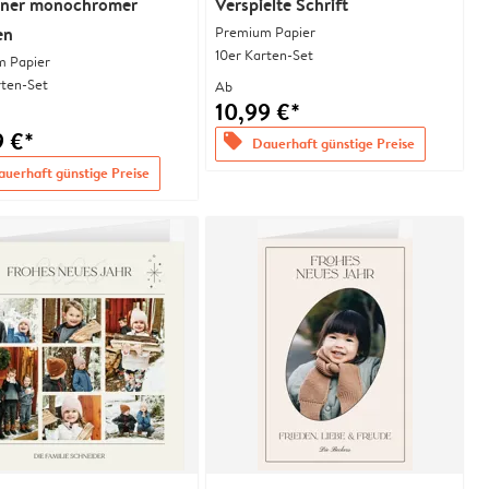
ner monochromer
Verspielte Schrift
en
Premium Papier
10er Karten-Set
 Papier
rten-Set
Ab
10,99 €*
9 €*
offers
Dauerhaft günstige Preise
uerhaft günstige Preise