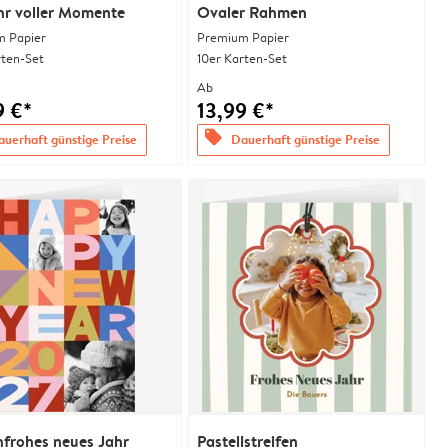
hr voller Momente
Ovaler Rahmen
 Papier
Premium Papier
rten-Set
10er Karten-Set
Ab
9 €*
13,99 €*
offers
uerhaft günstige Preise
Dauerhaft günstige Preise
frohes neues Jahr
Pastellstreifen