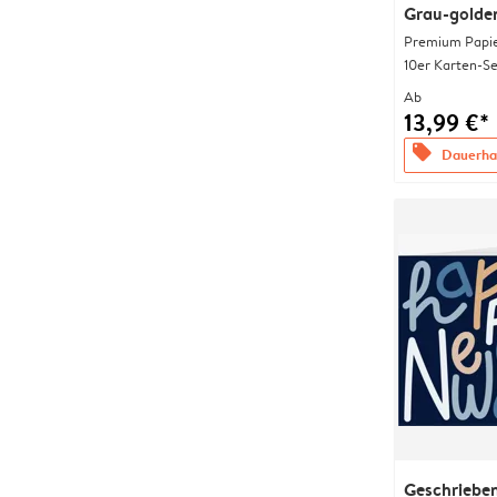
Grau-golde
Premium Papi
10er Karten-Se
Ab
13,99 €*
offers
Dauerhaf
Geschriebe