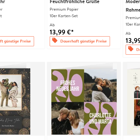
ahr
Feuchtfröhliche Grüße
Moder
er
Premium Papier
Rahm
t
10er Karten-Set
Premium
10er Ka
Ab
13,99 €*
Ab
13,9
offers
t günstige Preise
Dauerhaft günstige Preise
offers
Da