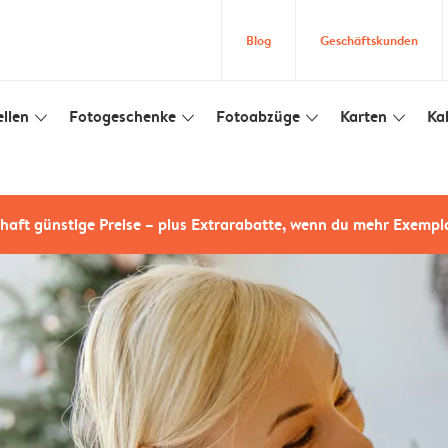
Blog
Geschäftskunden
llen
Fotogeschenke
Fotoabzüge
Karten
Ka
slim_arrow_down
slim_arrow_down
slim_arrow_down
slim_arrow_down
haft günstige Preise – plus Extrarabatte, wenn du mehr Exempl