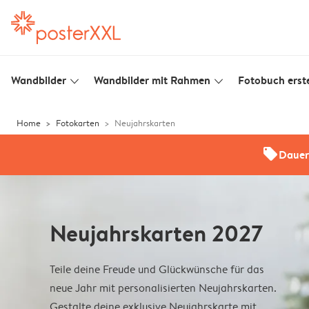
Wandbilder
Wandbilder mit Rahmen
Fotobuch erste
slim_arrow_down
slim_arrow_down
Home
Fotokarten
Neujahrskarten
offers
Dauer
Neujahrskarten 2027
Teile deine Freude und Glückwünsche für das
neue Jahr mit personalisierten Neujahrskarten.
Gestalte deine exklusive Neujahrskarte mit