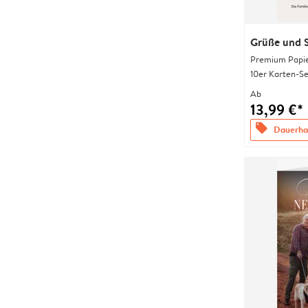
Grüße und 
Premium Papi
10er Karten-Se
Ab
13,99 €*
offers
Dauerhaf