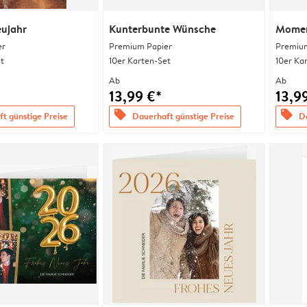
eujahr
Kunterbunte Wünsche
Momen
er
Premium Papier
Premium
t
10er Karten-Set
10er Ka
Ab
Ab
13,99 €*
13,9
offers
offers
t günstige Preise
Dauerhaft günstige Preise
Da