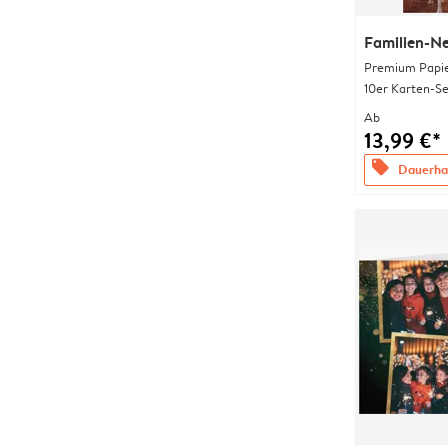
Familien-N
Premium Papi
10er Karten-Se
Ab
13,99 €*
offers
Dauerhaf