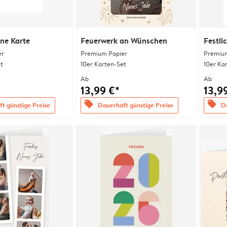
ine Karte
Feuerwerk an Wünschen
Festli
er
Premium Papier
Premium
t
10er Karten-Set
10er Ka
Ab
Ab
13,99 €*
13,9
offers
offers
t günstige Preise
Dauerhaft günstige Preise
Da