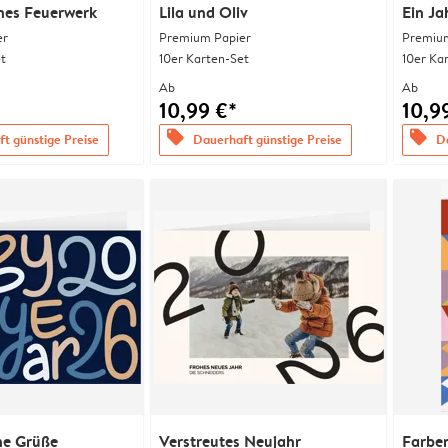
nes Feuerwerk
Lila und Oliv
Ein Ja
er
Premium Papier
Premium
t
10er Karten-Set
10er Ka
Ab
Ab
10,99 €*
10,9
offers
offers
t günstige Preise
Dauerhaft günstige Preise
Da
ne Grüße
Verstreutes Neujahr
Farben