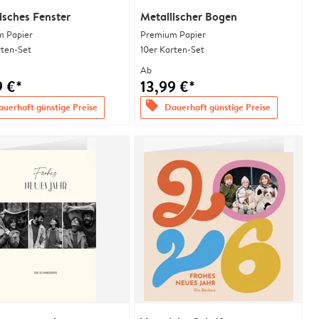
isches Fenster
Metallischer Bogen
 Papier
Premium Papier
rten-Set
10er Karten-Set
Ab
9 €*
13,99 €*
offers
uerhaft günstige Preise
Dauerhaft günstige Preise