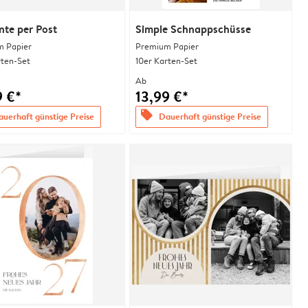
te per Post
Simple Schnappschüsse
 Papier
Premium Papier
rten-Set
10er Karten-Set
Ab
9 €*
13,99 €*
offers
uerhaft günstige Preise
Dauerhaft günstige Preise