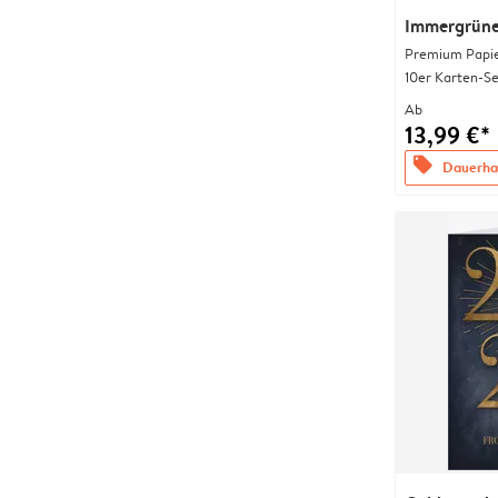
Immergrüne 
Premium Papi
10er Karten-Se
Ab
13,99 €*
offers
Dauerhaf