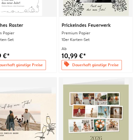
ches Raster
Prickelndes Feuerwerk
 Papier
Premium Papier
rten-Set
10er Karten-Set
Ab
9 €*
10,99 €*
offers
uerhaft günstige Preise
Dauerhaft günstige Preise