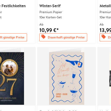
Festlichkeiten
Winter-Serif
Metall
er
Premium Papier
Premium
t
10er Karten-Set
10er Ka
Ab
Ab
10,99 €*
13,9
offers
offers
t günstige Preise
Dauerhaft günstige Preise
Da