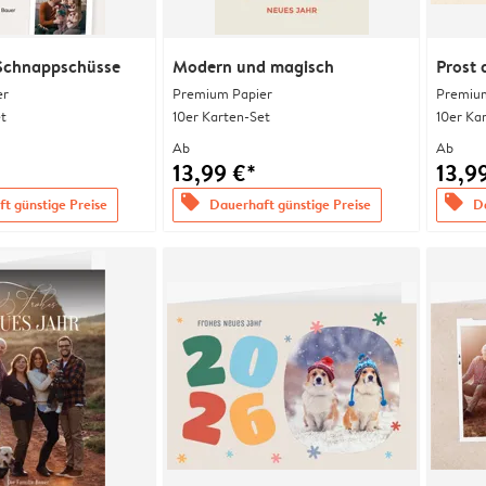
Schnappschüsse
Modern und magisch
Prost 
er
Premium Papier
Premium
t
10er Karten-Set
10er Ka
Ab
Ab
13,99 €*
13,9
offers
offers
t günstige Preise
Dauerhaft günstige Preise
Da