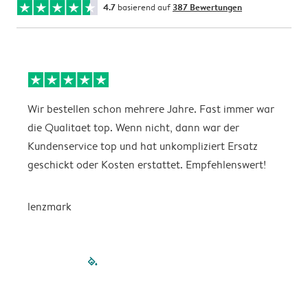
4.7
basierend auf
387 Bewertungen
Wir bestellen schon mehrere Jahre. Fast immer war
D
die Qualitaet top. Wenn nicht, dann war der
A
Kundenservice top und hat unkompliziert Ersatz
O
geschickt oder Kosten erstattet. Empfehlenswert!
D
lenzmark
filled-pagination
outlined-paginatio
outlined-paginat
outlined-pagin
outlined-pag
outlined-p