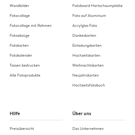
Wandbilder
Fotoboard Hartschaumplatte
Fotocollage
Foto auf Aluminium
Fotocollage mit Rahmen
Acrylglas Foto
Fotoabzüge
Dankeskarten
Fotokarten
Einladungskarten
Fotokalender
Hochzeitskarten
Tassen bedrucken
Weihnachtskarten
Alle Fotoprodukte
Neujahrskarten
Hochzeitsfotobuch
Hilfe
Über uns
Preisübersicht
Das Unternehmen