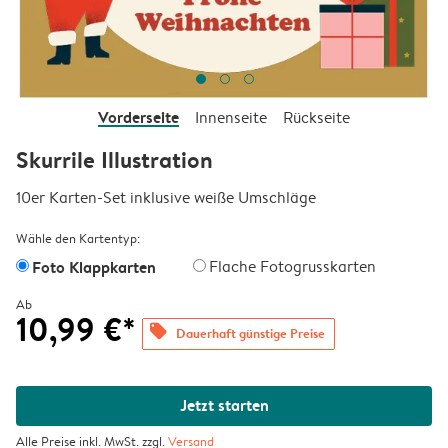
Vorderseite
Innenseite
Rückseite
Skurrile Illustration
10er Karten-Set inklusive weiße Umschläge
Wähle den Kartentyp:
Foto Klappkarten
Flache Fotogrusskarten
Ab
10,99 €*
offers
Dauerhaft günstige Preise
Jetzt starten
Alle Preise inkl. MwSt. zzgl.
Versand