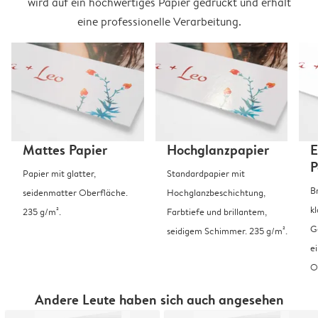
wird auf ein hochwertiges Papier gedruckt und erhält
eine professionelle Verarbeitung.
Mattes Papier
Hochglanzpapier
E
P
Papier mit glatter,
Standardpapier mit
B
seidenmatter Oberfläche.
Hochglanzbeschichtung,
k
235 g/m².
Farbtiefe und brillantem,
G
seidigem Schimmer. 235 g/m².
e
O
Andere Leute haben sich auch angesehen