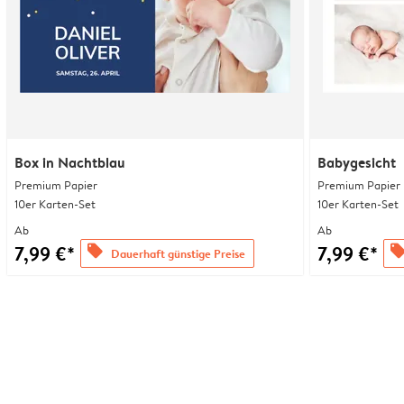
Box in Nachtblau
Babygesicht
Premium Papier
Premium Papier
10er Karten-Set
10er Karten-Set
Ab
Ab
7,99 €*
7,99 €*
offers
offer
Dauerhaft günstige Preise