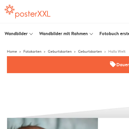
Wandbilder
Wandbilder mit Rahmen
Fotobuch erste
slim_arrow_down
slim_arrow_down
Home
Fotokarten
Geburtskarten
Geburtskarten
Hallo Welt
offers
Dauer