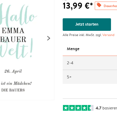
13,99 €*
offers
Dauerhaf
Jetzt starten
Alle Preise inkl. MwSt. zzgl.
Versand
Menge
2-4
5+
4.7
basiere