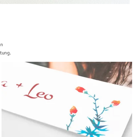
in
itung.