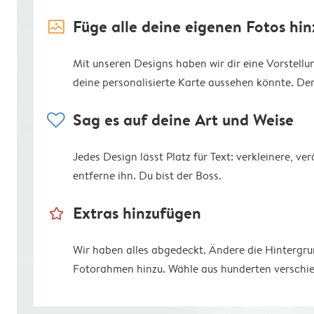
image_placeholder
Füge alle deine eigenen Fotos hin
Mit unseren Designs haben wir dir eine Vorstell
deine personalisierte Karte aussehen könnte. Der R
heart
Sag es auf deine Art und Weise
Jedes Design lässt Platz für Text: verkleinere, v
entferne ihn. Du bist der Boss.
star_outline
Extras hinzufügen
Wir haben alles abgedeckt. Ändere die Hintergr
Fotorahmen hinzu. Wähle aus hunderten verschie