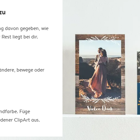
zu
ung davon gegeben, wie
est liegt bei dir.
erändere, bewege oder
undfarbe. Füge
dener ClipArt aus.