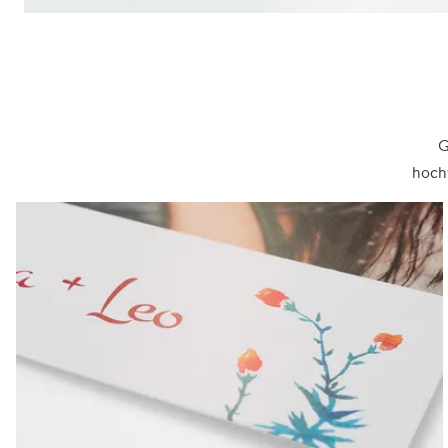
G
hochw