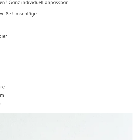
en? Ganz individuell anpassbar
 weiße Umschläge
pier
ere
em
n.