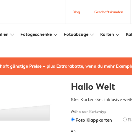
Blog
Geschäftskunden
llen
Fotogeschenke
Fotoabzüge
Karten
Ka
slim_arrow_down
slim_arrow_down
slim_arrow_down
slim_arrow_down
haft günstige Preise – plus Extrarabatte, wenn du mehr Exempl
Hallo Welt
10er Karten-Set inklusive we
Wähle den Kartentyp:
Foto Klappkarten
F
Ab