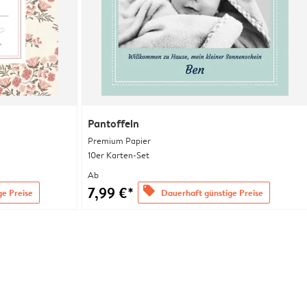
Pantoffeln
Premium Papier
10er Karten-Set
Ab
7,99 €*
offers
ge Preise
Dauerhaft günstige Preise