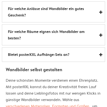
Ja. Lad bis zu 20 Fotos hoch und unser Tool erstellt
Für welche Anlässe sind Wandbilder ein gutes
daraus automatisch eine Collage. Misch das Design,
Geschenk?
bis es dir richtig gut gefällt – fertig ist deine
Wandcollage.
Wanddeko macht bei jedem Anlass eine gute Figur,
Für welche Räume eignen sich Wandbilder am
z.B. als Fotocollage zum 18. Geburtstag, zur Hochzeit
besten?
oder zum Urlaub. Aber auch zu Weihnachten sind
personalisierte Leinwände für die Familie oder
Wandbilder sehen in allen Räumen toll aus: als großes
personalisierte Pärchenposter garantiert ein Hit.
Bietet posterXXL Aufhänge-Sets an?
Bild fürs Esszimmer, als Wandbilder im Schlafzimmer
oder sogar im Badezimmer. Nicht geeignet sind sie für
Wir bieten Aufhänge-Sets für alle Wandbilder gegen
draußen, sie sollten schön im Trockenen bleiben.
Wandbilder selbst gestalten
einen kleinen Aufpreis an.
Deine schönsten Momente verdienen einen Ehrenplatz.
Mit posterXXL kannst du deiner Kreativität freien Lauf
lassen und deine Lieblingsfotos mit nur wenigen Klicks in
günstige Wandbilder verwandeln. Wähle aus
verschiedenen Materialien, Formaten und Größen
, um