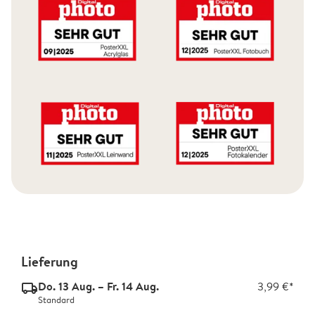
Lieferung
Do. 13 Aug. – Fr. 14 Aug.
3,99 €*
delivery_standard_v2
Standard