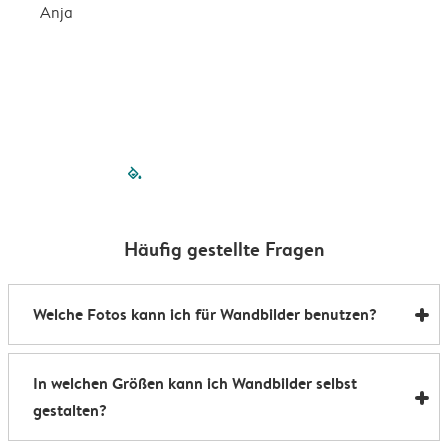
b
Anja
I
filled-pagination
outlined-paginatio
outlined-paginat
outlined-pagin
outlined-pag
outlined-p
Häufig gestellte Fragen
Welche Fotos kann ich für Wandbilder benutzen?
Wenn du Wandbilder günstig online bestellen willst,
In welchen Größen kann ich Wandbilder selbst
kannst du Handyfotos, Kamerabilder, digitale
gestalten?
Kunstwerke oder auch Scans verwenden. Wichtig ist
nur: wähle hochwertige Dateien, besonders wenn du