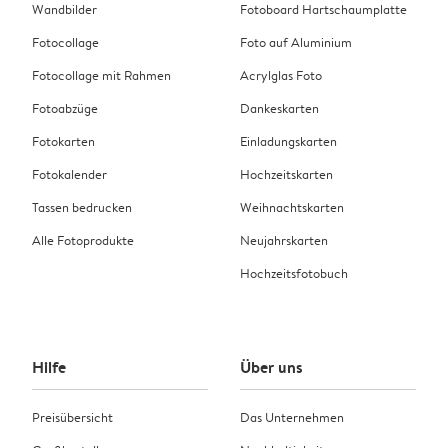
Wandbilder
Fotoboard Hartschaumplatte
Fotocollage
Foto auf Aluminium
Fotocollage mit Rahmen
Acrylglas Foto
Fotoabzüge
Dankeskarten
Fotokarten
Einladungskarten
Fotokalender
Hochzeitskarten
Tassen bedrucken
Weihnachtskarten
Alle Fotoprodukte
Neujahrskarten
Hochzeitsfotobuch
Hilfe
Über uns
Preisübersicht
Das Unternehmen