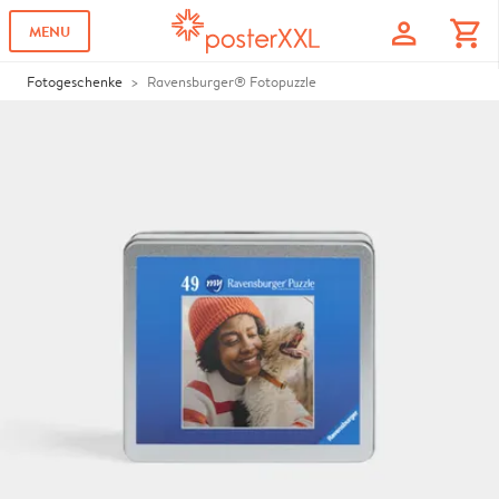
profile
shopping_cart
MENU
Fotogeschenke
Ravensburger®️ Fotopuzzle