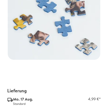
Lieferung
Mo. 17 Aug.
4,99 €*
delivery_standard_v2
Standard