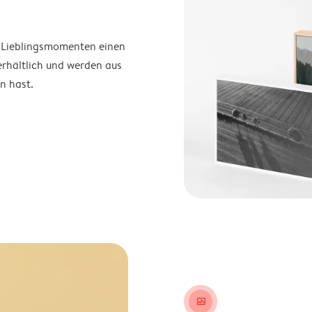
n Lieblingsmomenten einen
rhältlich und werden aus
n hast.
image_placeholder