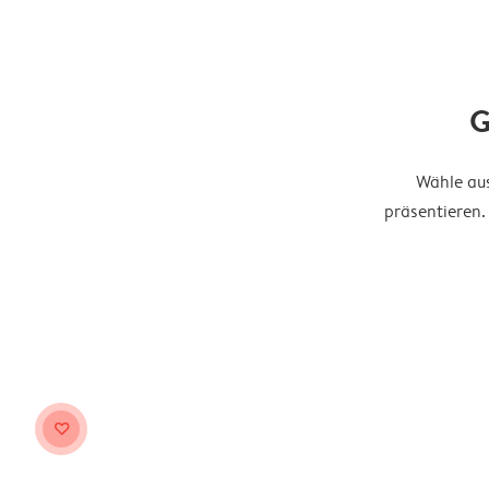
G
Wähle aus
präsentieren.
heart