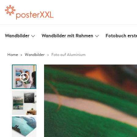
Wandbilder
Wandbilder mit Rahmen
Fotobuch erste
slim_arrow_down
slim_arrow_down
Home
Wandbilder
Foto auf Aluminium
play_button_fill