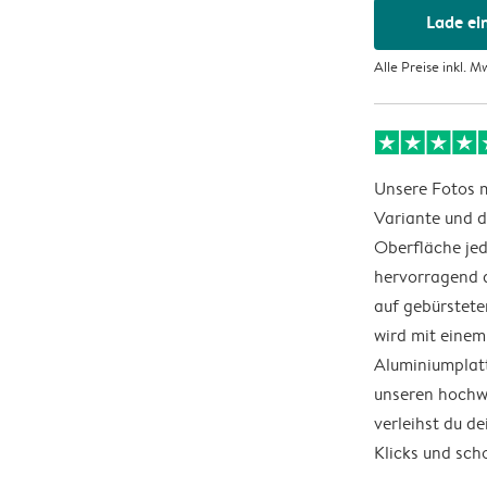
Lade ei
40 x 50
Alle Preise inkl. M
45 x 60
50 x 70
60 x 80
Unsere Fotos m
Variante und d
70 x 10
Oberfläche jed
hervorragend 
75 x 10
auf gebürstet
90 x 12
wird mit einem
Aluminiumplatt
unseren hochw
verleihst du d
Klicks und scho