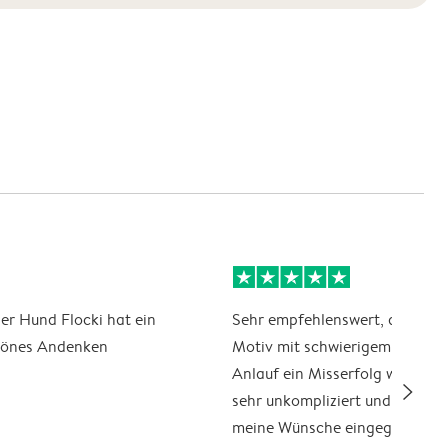
er Hund Flocki hat ein
Sehr empfehlenswert, auch we
hönes Andenken
Motiv mit schwierigem Licht i
Anlauf ein Misserfolg war. Ein
slim_arrow_right
sehr unkompliziert und kulant 
meine Wünsche eingegangen u