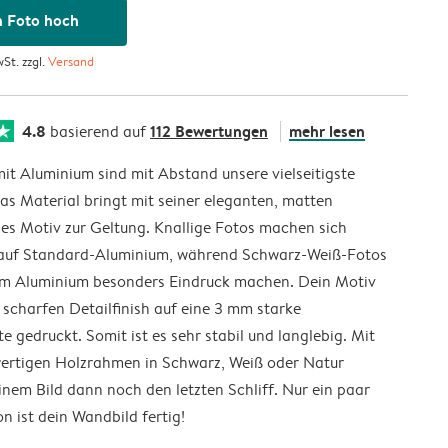
16,49 €*
n Foto hoch
 cm
50%
32,99 €*
16,49 €*
wSt. zzgl.
Versand
 cm
50%
32,99 €*
16,49 €*
 cm
50%
32,99 €*
4.8
112 Bewertungen
mehr lesen
basierend auf
16,49 €*
 cm
it Aluminium sind mit Abstand unsere vielseitigste
50%
32,99 €*
16,49 €*
as Material bringt mit seiner eleganten, matten
0 cm
50%
32,99 €*
es Motiv zur Geltung. Knallige Fotos machen sich
16,49 €*
auf Standard-Aluminium, während Schwarz-Weiß-Fotos
0 cm
50%
32,99 €*
em Aluminium besonders Eindruck machen. Dein Motiv
16,49 €*
0 cm
 scharfen Detailfinish auf eine 3 mm starke
50%
32,99 €*
e gedruckt. Somit ist es sehr stabil und langlebig. Mit
ertigen Holzrahmen in Schwarz, Weiß oder Natur
einem Bild dann noch den letzten Schliff. Nur ein paar
n ist dein Wandbild fertig!