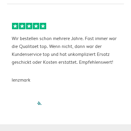
Wir bestellen schon mehrere Jahre. Fast immer war
D
die Qualitaet top. Wenn nicht, dann war der
A
Kundenservice top und hat unkompliziert Ersatz
O
geschickt oder Kosten erstattet. Empfehlenswert!
D
lenzmark
filled-pagination
outlined-paginatio
outlined-paginat
outlined-pagin
outlined-pag
outlined-p