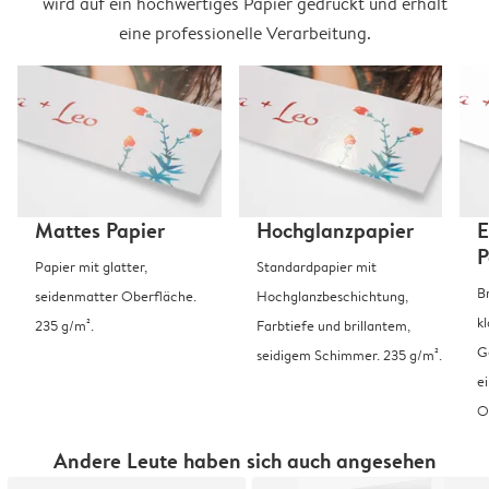
wird auf ein hochwertiges Papier gedruckt und erhält
eine professionelle Verarbeitung.
Mattes Papier
Hochglanzpapier
E
P
Papier mit glatter,
Standardpapier mit
B
seidenmatter Oberfläche.
Hochglanzbeschichtung,
k
235 g/m².
Farbtiefe und brillantem,
G
seidigem Schimmer. 235 g/m².
e
O
Andere Leute haben sich auch angesehen