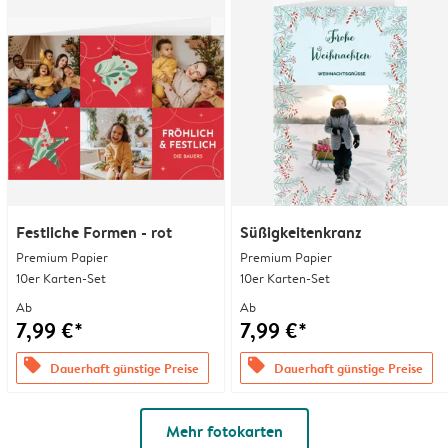
Festliche Formen - rot
Süßigkeitenkranz
Premium Papier
Premium Papier
10er Karten-Set
10er Karten-Set
Ab
Ab
7,99 €*
7,99 €*
offers
offers
Dauerhaft günstige Preise
Dauerhaft günstige Preise
Mehr fotokarten