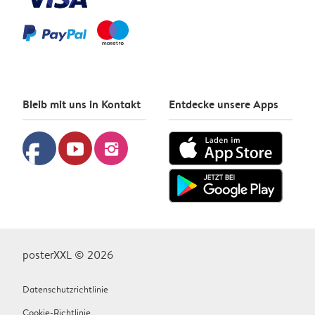
Bleib mit uns in Kontakt
Entdecke unsere Apps
facebook
youtube
instagram
posterXXL © 2026
Datenschutzrichtlinie
Cookie-Richtlinie