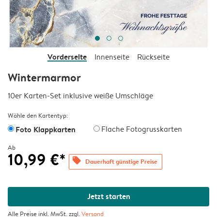
Vorderseite
Innenseite
Rückseite
Wintermarmor
10er Karten-Set inklusive weiße Umschläge
Wähle den Kartentyp:
Foto Klappkarten
Flache Fotogrusskarten
Ab
10,99 €*
offers
Dauerhaft günstige Preise
Jetzt starten
Alle Preise inkl. MwSt. zzgl.
Versand