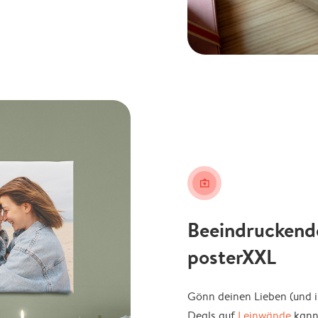
wall_art
Beeindruckend
posterXXL
Gönn deinen Lieben (und 
Deals auf
Leinwände
kanns