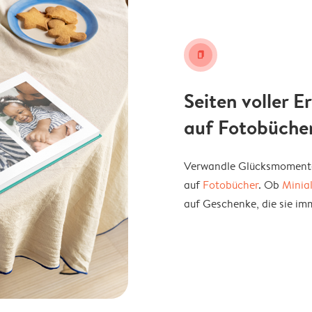
book
Seiten voller 
auf Fotobüche
Verwandle Glücksmomente 
auf
Fotobücher
. Ob
Minia
auf Geschenke, die sie im