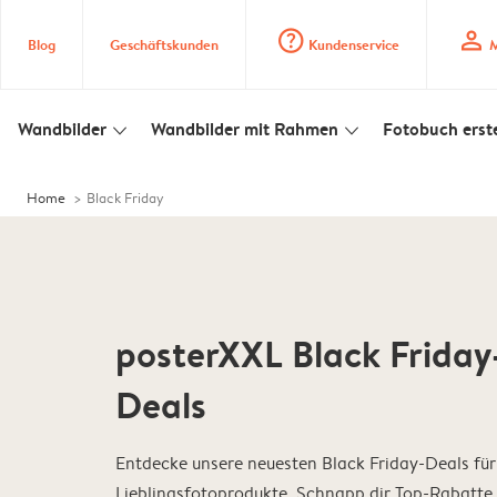
question_mark_circle
profile
Blog
Geschäftskunden
Kundenservice
M
Wandbilder
Wandbilder mit Rahmen
Fotobuch erste
slim_arrow_down
slim_arrow_down
Home
Black Friday
posterXXL Black Friday
Deals
Entdecke unsere neuesten Black Friday-Deals für
Lieblingsfotoprodukte. Schnapp dir Top-Rabatte