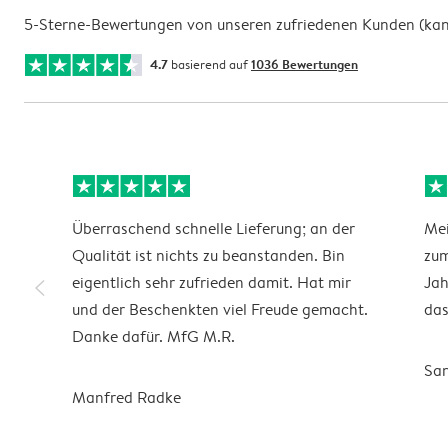
5-Sterne-Bewertungen von unseren zufriedenen Kunden (kann 
4.7
basierend auf
1036 Bewertungen
Überraschend schnelle Lieferung; an der
Mei
Qualität ist nichts zu beanstanden. Bin
zum
slim_arrow_left
eigentlich sehr zufrieden damit. Hat mir
Jah
und der Beschenkten viel Freude gemacht.
das
Danke dafür. MfG M.R.
Sa
Manfred Radke