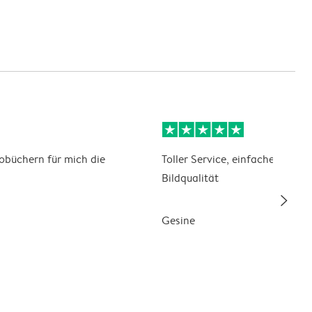
otobüchern für mich die
Toller Service, einfache Tools 
Bildqualität
slim_arrow_right
Gesine