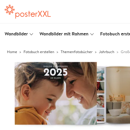
Wandbilder
Wandbilder mit Rahmen
Fotobuch erste
slim_arrow_down
slim_arrow_down
Home
Fotobuch erstellen
Themenfotobücher
Jahrbuch
Große