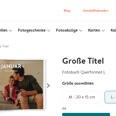
Blog
Geschäftskunden
llen
Fotogeschenke
Fotoabzüge
Karten
Ka
slim_arrow_down
slim_arrow_down
slim_arrow_down
slim_arrow_down
 Titel
Große Titel
Fotobuch Querformat L
Größe auswählen
M - 20 x 15 cm
L 
Ab