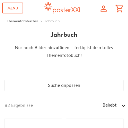
profile
shopping_cart
MENU
Themenfotobücher
Jahrbuch
Jahrbuch
Nur noch Bilder hinzufügen – fertig ist dein tolles
Themenfotobuch!
Suche anpassen
Beliebt
82
Ergebnisse
arrow_right