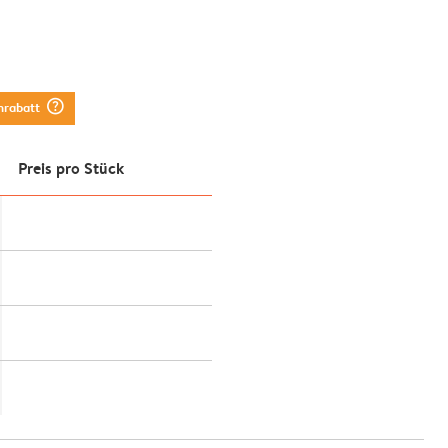
question_mark_circle
nrabatt
Preis pro Stück