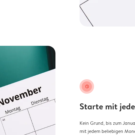
clock
Starte mit jed
Kein Grund, bis zum Janu
mit jedem beliebigen Mona