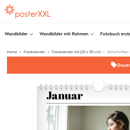
Wandbilder
Wandbilder mit Rahmen
Fotobuch erste
slim_arrow_down
slim_arrow_down
Home
Fotokalender
Fotokalender A4 (20 x 30 cm)
Zeitschriften-
offers
Dauer