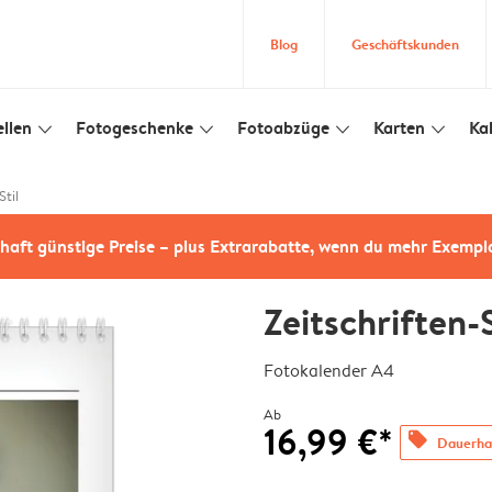
Blog
Geschäftskunden
llen
Fotogeschenke
Fotoabzüge
Karten
Ka
slim_arrow_down
slim_arrow_down
slim_arrow_down
slim_arrow_down
Stil
haft günstige Preise – plus Extrarabatte, wenn du mehr Exempl
Zeitschriften-S
Fotokalender A4
Ab
16,99 €*
offers
Dauerhaf