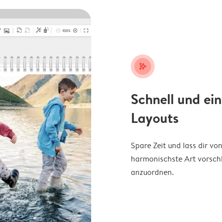
stars_plus
Schnell und ei
Layouts
Spare Zeit und lass dir v
harmonischste Art vorschl
anzuordnen.