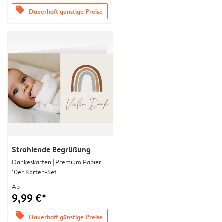
offers
Dauerhaft günstige Preise
Strahlende Begrüßung
Dankeskarten | Premium Papier
10er Karten-Set
Ab
9,99 €*
offers
Dauerhaft günstige Preise