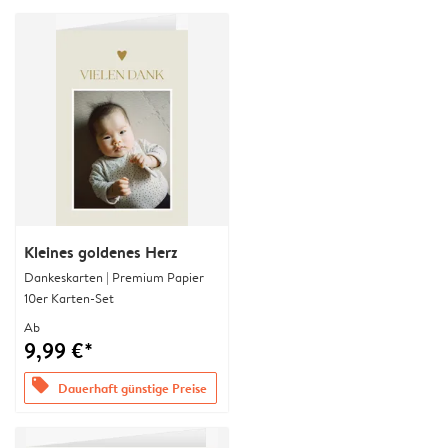
Kleines goldenes Herz
Dankeskarten | Premium Papier
10er Karten-Set
Ab
9,99 €*
offers
Dauerhaft günstige Preise