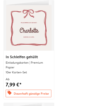
In Schleifen gehüllt
Einladungskarten | Premium
Papier
10er Karten-Set
Ab
7,99 €*
offers
Dauerhaft günstige Preise