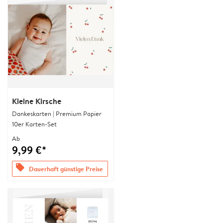
Kleine Kirsche
Dankeskarten | Premium Papier
10er Karten-Set
Ab
9,99 €*
offers
Dauerhaft günstige Preise