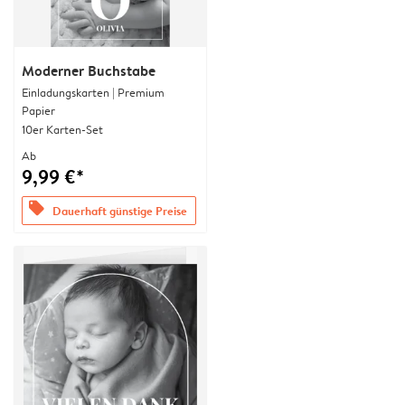
Moderner Buchstabe
Einladungskarten | Premium
Papier
10er Karten-Set
Ab
9,99 €*
offers
Dauerhaft günstige Preise