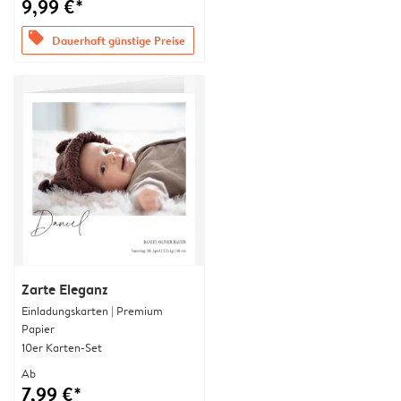
9,99 €*
offers
Dauerhaft günstige Preise
Zarte Eleganz
Einladungskarten | Premium
Papier
10er Karten-Set
Ab
7,99 €*