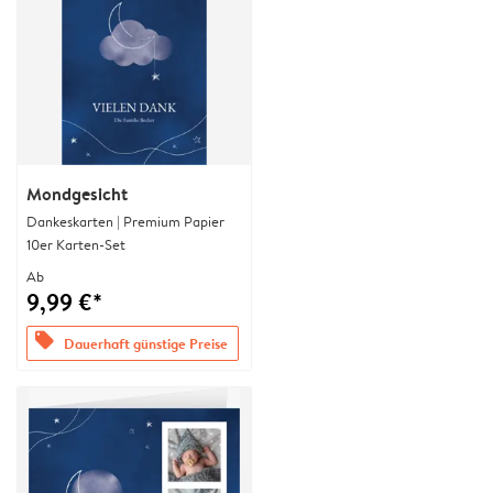
Mondgesicht
Dankeskarten | Premium Papier
10er Karten-Set
Ab
9,99 €*
offers
Dauerhaft günstige Preise