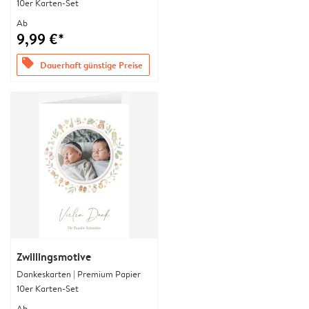
10er Karten-Set
Ab
9,99 €*
offers
Dauerhaft günstige Preise
Zwillingsmotive
Dankeskarten | Premium Papier
10er Karten-Set
Ab