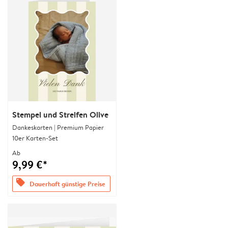
Stempel und Streifen Olive
Dankeskarten | Premium Papier
10er Karten-Set
Ab
9,99 €*
offers
Dauerhaft günstige Preise