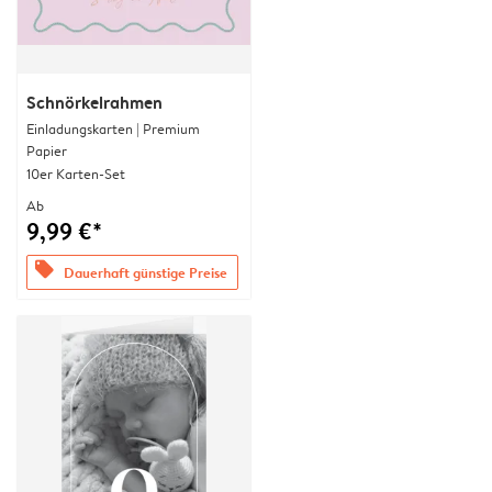
Schnörkelrahmen
Einladungskarten | Premium
Papier
10er Karten-Set
Ab
9,99 €*
offers
Dauerhaft günstige Preise