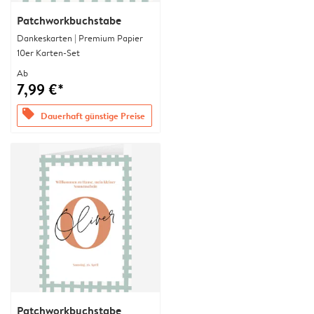
Patchworkbuchstabe
Dankeskarten | Premium Papier
10er Karten-Set
Ab
7,99 €*
offers
Dauerhaft günstige Preise
Patchworkbuchstabe