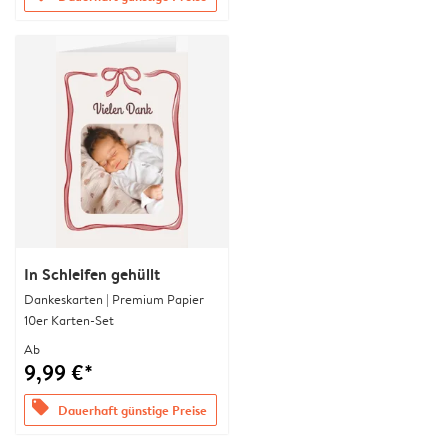
In Schleifen gehüllt
Dankeskarten | Premium Papier
10er Karten-Set
Ab
9,99 €*
offers
Dauerhaft günstige Preise