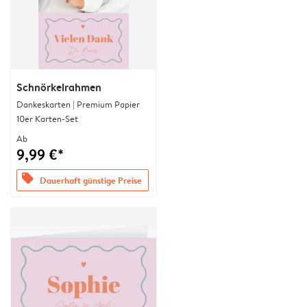
Schnörkelrahmen
Dankeskarten | Premium Papier
10er Karten-Set
Ab
9,99 €*
offers
Dauerhaft günstige Preise