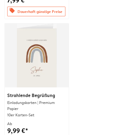
7,99 €*
offers
Dauerhaft günstige Preise
Strahlende Begrüßung
Einladungskarten | Premium
Papier
10er Karten-Set
Ab
9,99 €*