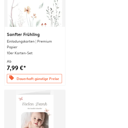
Sanfter Frühling
Einladungskarten | Premium
Papier
10er Karten-Set
Ab
7,99 €*
offers
Dauerhaft günstige Preise