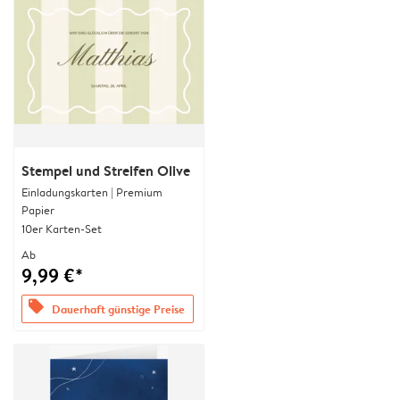
Stempel und Streifen Olive
Einladungskarten | Premium
Papier
10er Karten-Set
Ab
9,99 €*
offers
Dauerhaft günstige Preise