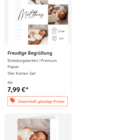
Freudige Begrüßung
Einladungskarten | Premium
Papier
10er Karten-Set
Ab
7,99 €*
offers
Dauerhaft günstige Preise