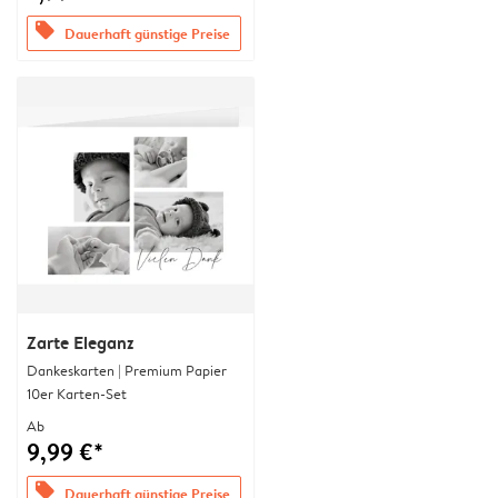
offers
Dauerhaft günstige Preise
Zarte Eleganz
Dankeskarten | Premium Papier
10er Karten-Set
Ab
9,99 €*
offers
Dauerhaft günstige Preise