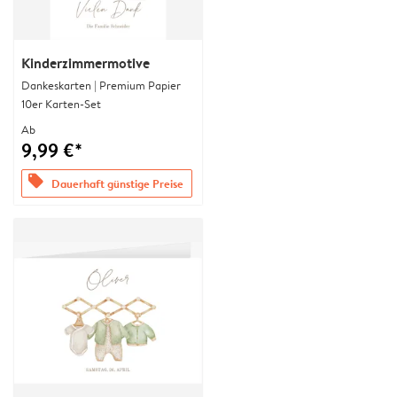
Kinderzimmermotive
Dankeskarten | Premium Papier
10er Karten-Set
Ab
9,99 €*
offers
Dauerhaft günstige Preise