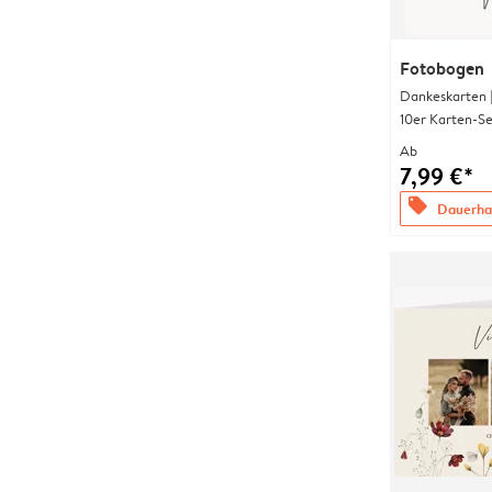
Fotobogen
Dankeskarten 
10er Karten-Se
Ab
7,99 €*
offers
Dauerhaf