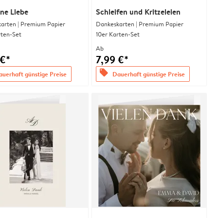
ne Liebe
Schleifen und Kritzeleien
arten | Premium Papier
Dankeskarten | Premium Papier
rten-Set
10er Karten-Set
Ab
 €*
7,99 €*
offers
uerhaft günstige Preise
Dauerhaft günstige Preise