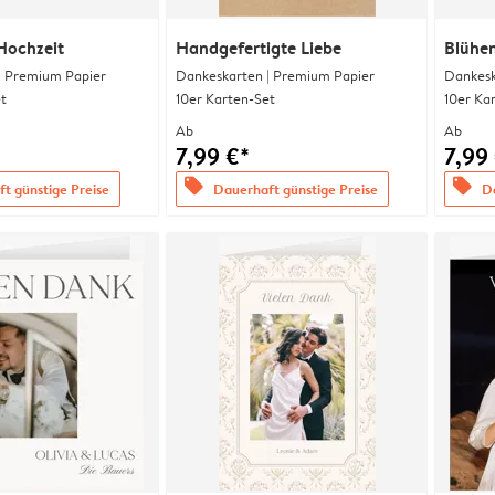
Hochzeit
Handgefertigte Liebe
Blühe
| Premium Papier
Dankeskarten | Premium Papier
Dankesk
t
10er Karten-Set
10er Ka
Ab
Ab
7,99 €*
7,99
offers
offers
t günstige Preise
Dauerhaft günstige Preise
Da