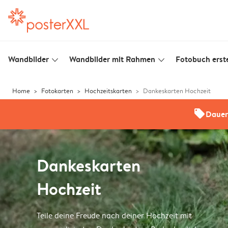
Wandbilder
Wandbilder mit Rahmen
Fotobuch erste
slim_arrow_down
slim_arrow_down
Home
Fotokarten
Hochzeitskarten
Dankeskarten Hochzeit
offers
Dauer
Dankeskarten
Hochzeit
Teile deine Freude nach deiner Hochzeit mit