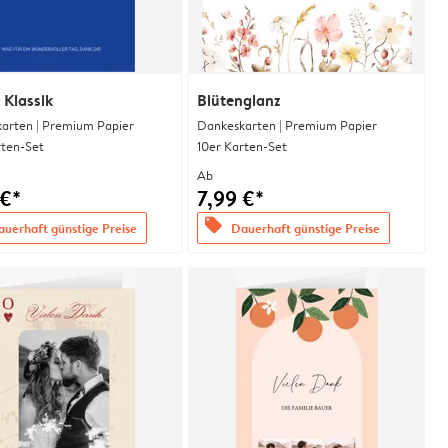
 Klassik
Blütenglanz
arten | Premium Papier
Dankeskarten | Premium Papier
rten-Set
10er Karten-Set
Ab
 €*
7,99 €*
offers
uerhaft günstige Preise
Dauerhaft günstige Preise