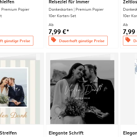
hleifen
Reiseziel für immer
Zeitlo
| Premium Papier
Dankeskarten | Premium Papier
Dankesk
t
10er Karten-Set
10er Ka
Ab
Ab
7,99 €*
7,99
offers
offers
t günstige Preise
Dauerhaft günstige Preise
Da
Streifen
Elegante Schrift
Elega