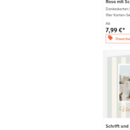
Rosa mit Sc
Dankeskarten 
10er Karten-Se
Ab
7,99 €*
offers
Dauerhaf
Schrift und 