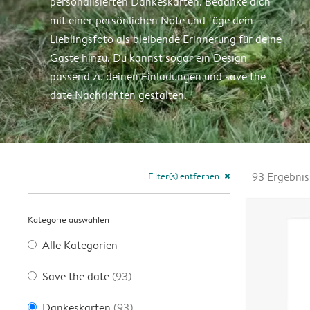
personalisierten Dankeskarten. Bedanke dich
mit einer persönlichen Note und füge dein
Lieblingsfoto als bleibende Erinnerung für deine
Gäste hinzu. Du kannst sogar ein Design
passend zu deinen Einladungen und save the
date Nachrichten gestalten.
Filter(s) entfernen
93
Ergebnis
close
Kategorie auswählen
Alle Kategorien
Save the date
(93)
Dankeskarten
(93)