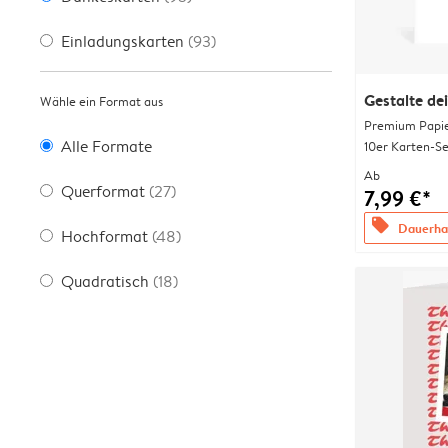
Einladungskarten
(93)
Gestalte de
Wähle ein Format aus
Premium Papi
Alle Formate
10er Karten-Se
Ab
Querformat
(27)
7,99 €*
offers
Dauerhaf
Hochformat
(48)
Quadratisch
(18)