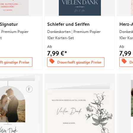
Signatur
Schiefer und Serifen
Herz-
| Premium Papier
Dankeskarten | Premium Papier
Dankesk
t
10er Karten-Set
10er Ka
Ab
Ab
7,99 €*
7,99
offers
offers
t günstige Preise
Dauerhaft günstige Preise
Da