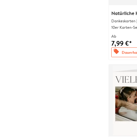
Natürliche 
Dankeskarten 
10er Karten-Se
Ab
7,99 €*
offers
Dauerhaf