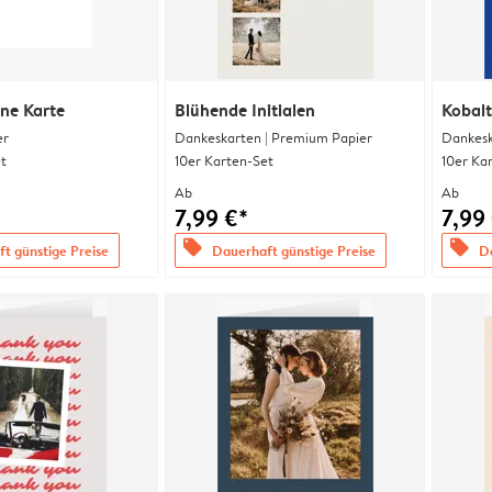
ine Karte
Blühende Initialen
Kobalt
er
Dankeskarten | Premium Papier
Dankesk
t
10er Karten-Set
10er Ka
Ab
Ab
7,99 €*
7,99
offers
offers
t günstige Preise
Dauerhaft günstige Preise
Da