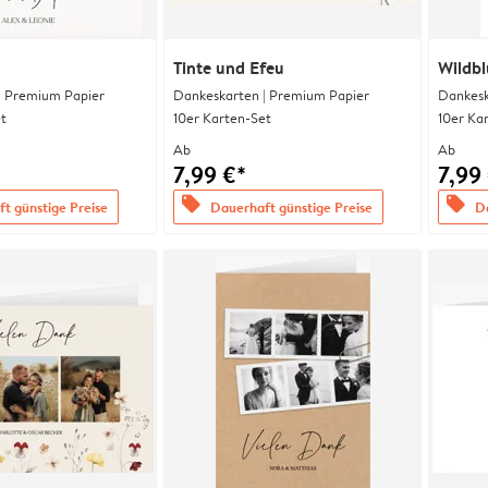
Tinte und Efeu
Wildb
| Premium Papier
Dankeskarten | Premium Papier
Dankesk
t
10er Karten-Set
10er Ka
Ab
Ab
7,99 €*
7,99
offers
offers
t günstige Preise
Dauerhaft günstige Preise
Da