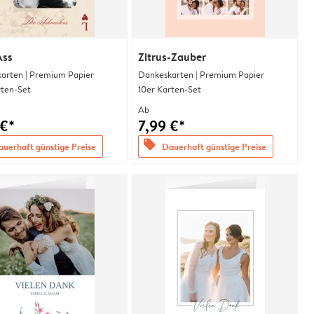
Ass
Zitrus-Zauber
arten | Premium Papier
Dankeskarten | Premium Papier
rten-Set
10er Karten-Set
Ab
 €*
7,99 €*
offers
uerhaft günstige Preise
Dauerhaft günstige Preise