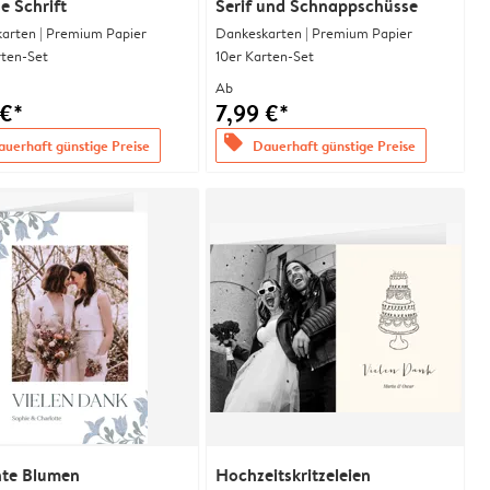
se Schrift
Serif und Schnappschüsse
arten | Premium Papier
Dankeskarten | Premium Papier
rten-Set
10er Karten-Set
Ab
 €*
7,99 €*
offers
uerhaft günstige Preise
Dauerhaft günstige Preise
nte Blumen
Hochzeitskritzeleien