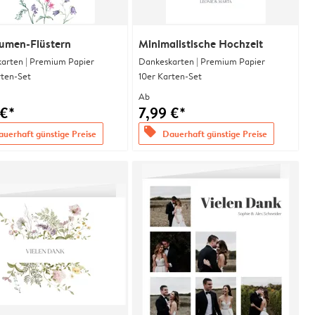
lumen-Flüstern
Minimalistische Hochzeit
arten | Premium Papier
Dankeskarten | Premium Papier
rten-Set
10er Karten-Set
Ab
 €*
7,99 €*
offers
uerhaft günstige Preise
Dauerhaft günstige Preise