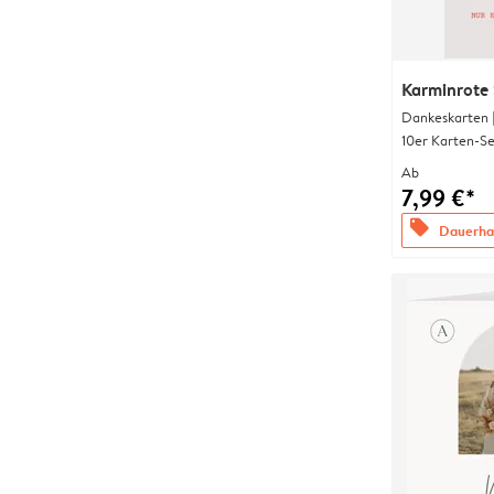
Karminrote 
Dankeskarten 
10er Karten-Se
Ab
7,99 €*
offers
Dauerhaf