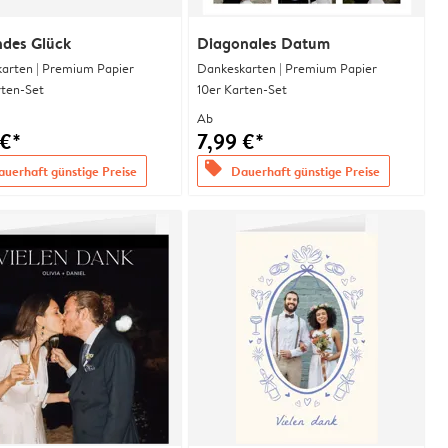
ndes Glück
Diagonales Datum
arten | Premium Papier
Dankeskarten | Premium Papier
rten-Set
10er Karten-Set
Ab
 €*
7,99 €*
offers
uerhaft günstige Preise
Dauerhaft günstige Preise