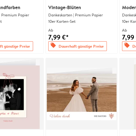
andfarben
Vintage-Blüten
Moder
| Premium Papier
Dankeskarten | Premium Papier
Dankesk
t
10er Karten-Set
10er Ka
Ab
Ab
7,99 €*
7,99
offers
offers
t günstige Preise
Dauerhaft günstige Preise
Da