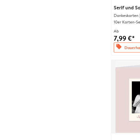
Serif und S
Dankeskarten 
10er Karten-Se
Ab
7,99 €*
offers
Dauerhaf