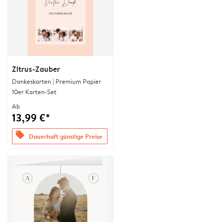
Zitrus-Zauber
Dankeskarten | Premium Papier
10er Karten-Set
Ab
13,99 €*
offers
Dauerhaft günstige Preise