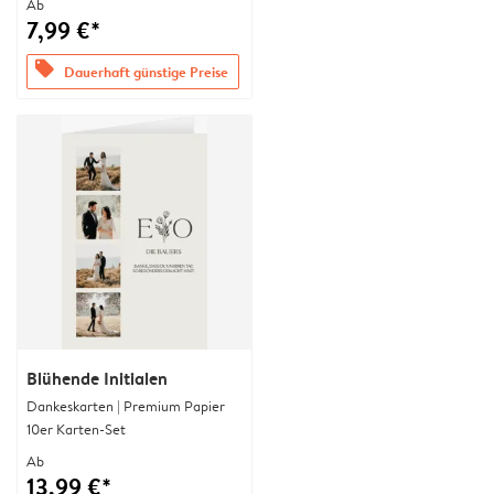
Ab
7,99 €*
offers
Dauerhaft günstige Preise
Blühende Initialen
Dankeskarten | Premium Papier
10er Karten-Set
Ab
13,99 €*