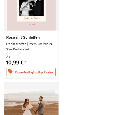
Rosa mit Schleifen
Dankeskarten | Premium Papier
10er Karten-Set
Ab
10,99 €*
offers
Dauerhaft günstige Preise