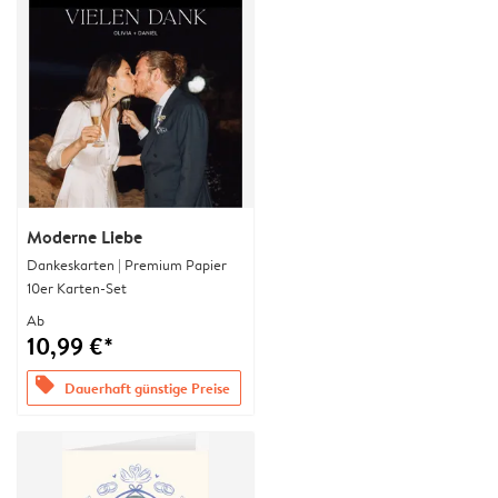
Moderne Liebe
Dankeskarten | Premium Papier
10er Karten-Set
Ab
10,99 €*
offers
Dauerhaft günstige Preise