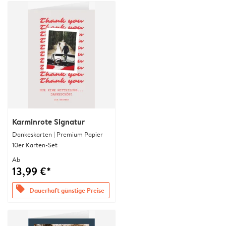
Karminrote Signatur
Dankeskarten | Premium Papier
10er Karten-Set
Ab
13,99 €*
offers
Dauerhaft günstige Preise