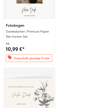
Fotobogen
Dankeskarten | Premium Papier
10er Karten-Set
Ab
10,99 €*
offers
Dauerhaft günstige Preise