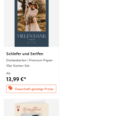
Schiefer und Serifen
Dankeskarten | Premium Papier
10er Karten-Set
Ab
13,99 €*
offers
Dauerhaft günstige Preise