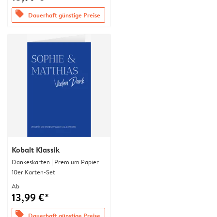
offers
Dauerhaft günstige Preise
Kobalt Klassik
Dankeskarten | Premium Papier
10er Karten-Set
Ab
13,99 €*
offers
Dauerhaft günstige Preise