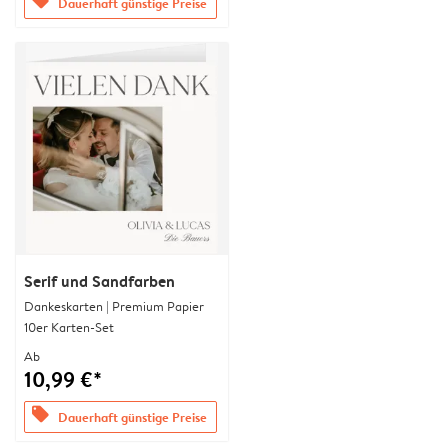
offers
Dauerhaft günstige Preise
Serif und Sandfarben
Dankeskarten | Premium Papier
10er Karten-Set
Ab
10,99 €*
offers
Dauerhaft günstige Preise