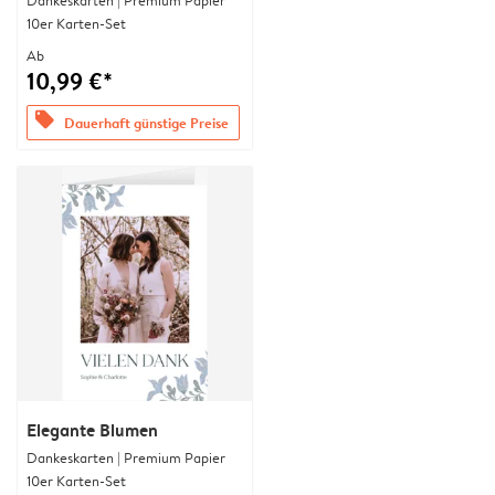
Dankeskarten | Premium Papier
10er Karten-Set
Ab
10,99 €*
offers
Dauerhaft günstige Preise
Elegante Blumen
Dankeskarten | Premium Papier
10er Karten-Set