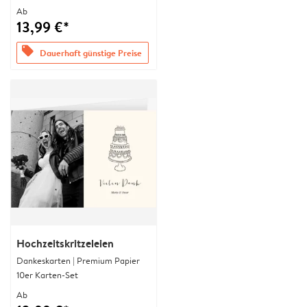
Ab
13,99 €*
offers
Dauerhaft günstige Preise
Hochzeitskritzeleien
Dankeskarten | Premium Papier
10er Karten-Set
Ab