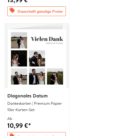
offers
Dauerhaft günstige Preise
Diagonales Datum
Dankeskarten | Premium Papier
10er Karten-Set
Ab
10,99 €*