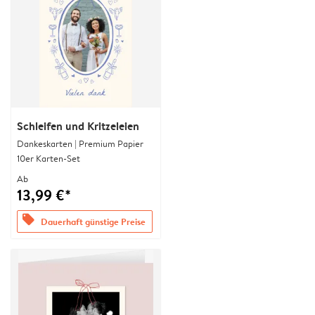
Schleifen und Kritzeleien
Dankeskarten | Premium Papier
10er Karten-Set
Ab
13,99 €*
offers
Dauerhaft günstige Preise