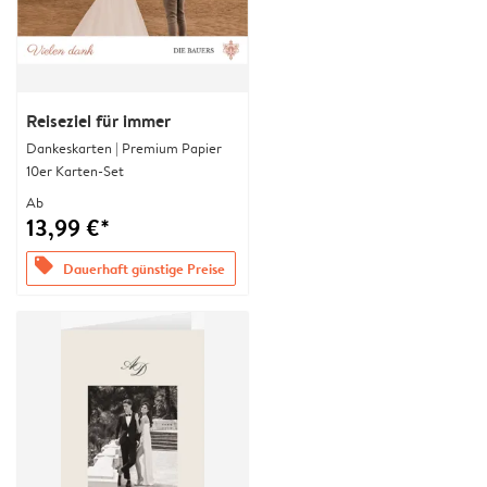
Reiseziel für immer
Dankeskarten | Premium Papier
10er Karten-Set
Ab
13,99 €*
offers
Dauerhaft günstige Preise