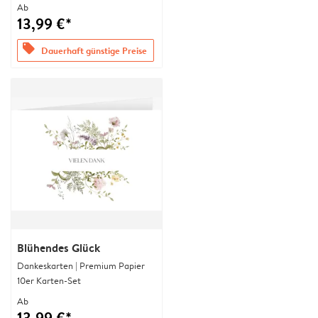
Ab
13,99 €*
offers
Dauerhaft günstige Preise
Blühendes Glück
Dankeskarten | Premium Papier
10er Karten-Set
Ab
13,99 €*