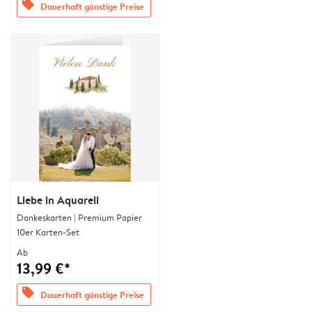
offers
Dauerhaft günstige Preise
Liebe in Aquarell
Dankeskarten | Premium Papier
10er Karten-Set
Ab
13,99 €*
offers
Dauerhaft günstige Preise