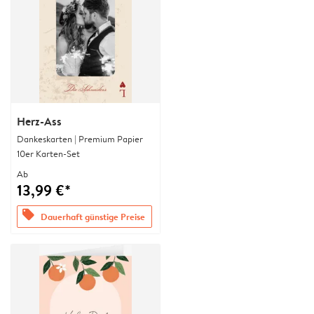
Herz-Ass
Dankeskarten | Premium Papier
10er Karten-Set
Ab
13,99 €*
offers
Dauerhaft günstige Preise