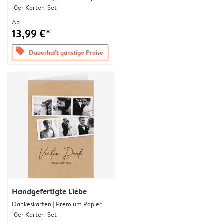
10er Karten-Set
Ab
13,99 €*
offers
Dauerhaft günstige Preise
Handgefertigte Liebe
Dankeskarten | Premium Papier
10er Karten-Set