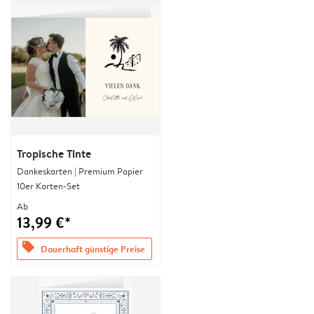
Tropische Tinte
Dankeskarten | Premium Papier
10er Karten-Set
Ab
13,99 €*
offers
Dauerhaft günstige Preise