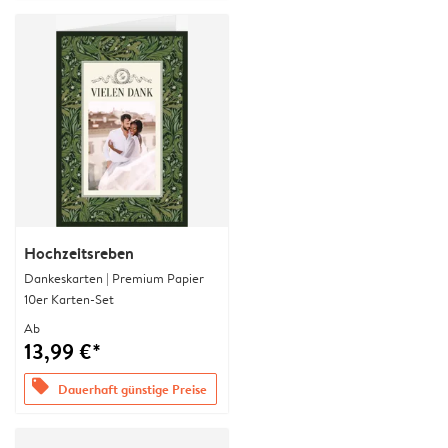
Hochzeitsreben
Dankeskarten | Premium Papier
10er Karten-Set
Ab
13,99 €*
offers
Dauerhaft günstige Preise