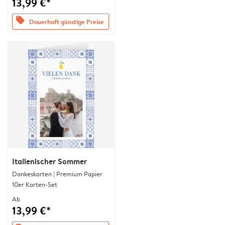
13,99 €*
offers
Dauerhaft günstige Preise
Italienischer Sommer
Dankeskarten | Premium Papier
10er Karten-Set
Ab
13,99 €*