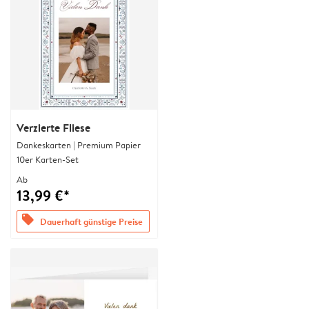
Verzierte Fliese
Dankeskarten | Premium Papier
10er Karten-Set
Ab
13,99 €*
offers
Dauerhaft günstige Preise