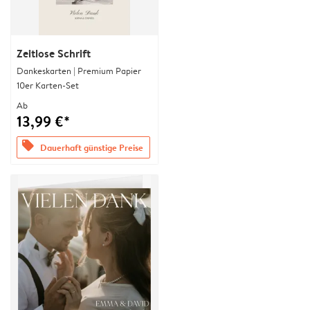
Zeitlose Schrift
Dankeskarten | Premium Papier
10er Karten-Set
Ab
13,99 €*
offers
Dauerhaft günstige Preise