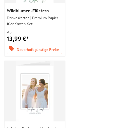
Wildblumen-Flüstern
Dankeskarten | Premium Papier
10er Karten-Set
Ab
13,99 €*
offers
Dauerhaft günstige Preise