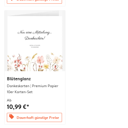
Blütenglanz
Dankeskarten | Premium Papier
10er Karten-Set
Ab
10,99 €*
offers
Dauerhaft günstige Preise