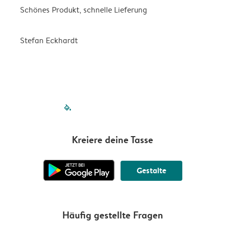
Schönes Produkt, schnelle Lieferung
t
Stefan Eckhardt
K
filled-pagination
outlined-paginatio
outlined-paginat
outlined-pagin
outlined-pag
outlined-p
Kreiere deine Tasse
Gestalte
Häufig gestellte Fragen