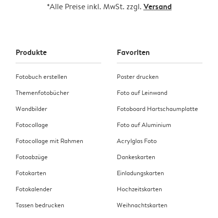
örtliches Zollamt zu wenden.
Versand
*Alle Preise inkl. MwSt. zzgl.
Produkte
Favoriten
Fotobuch erstellen
Poster drucken
Themenfotobücher
Foto auf Leinwand
Wandbilder
Fotoboard Hartschaumplatte
Fotocollage
Foto auf Aluminium
Fotocollage mit Rahmen
Acrylglas Foto
Fotoabzüge
Dankeskarten
Fotokarten
Einladungskarten
Fotokalender
Hochzeitskarten
Tassen bedrucken
Weihnachtskarten