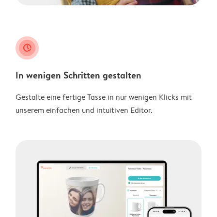
clock_check
In wenigen Schritten gestalten
Gestalte eine fertige Tasse in nur wenigen Klicks mit
unserem einfachen und intuitiven Editor.