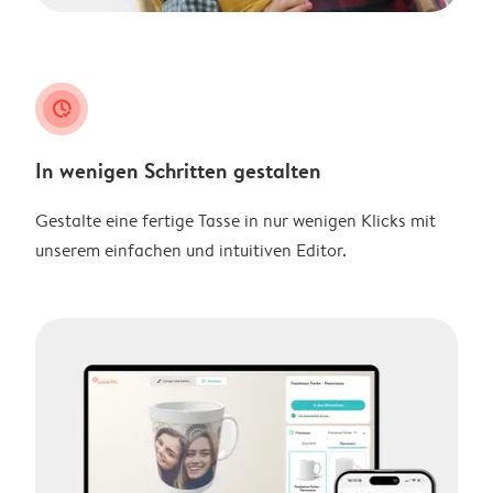
clock_check
In wenigen Schritten gestalten
Gestalte eine fertige Tasse in nur wenigen Klicks mit
unserem einfachen und intuitiven Editor.