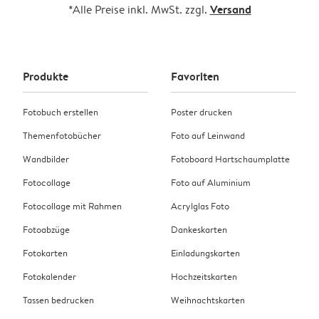
örtliches Zollamt zu wenden.
Versand
*Alle Preise inkl. MwSt. zzgl.
Produkte
Favoriten
Fotobuch erstellen
Poster drucken
Themenfotobücher
Foto auf Leinwand
Wandbilder
Fotoboard Hartschaumplatte
Fotocollage
Foto auf Aluminium
Fotocollage mit Rahmen
Acrylglas Foto
Fotoabzüge
Dankeskarten
Fotokarten
Einladungskarten
Fotokalender
Hochzeitskarten
Tassen bedrucken
Weihnachtskarten