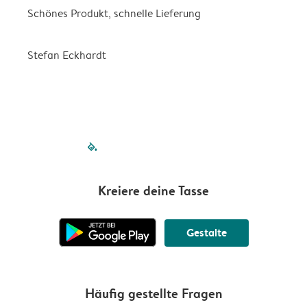
Schönes Produkt, schnelle Lieferung
t
Stefan Eckhardt
K
filled-pagination
outlined-paginatio
outlined-paginat
outlined-pagin
outlined-pag
outlined-p
Kreiere deine Tasse
Gestalte
Häufig gestellte Fragen