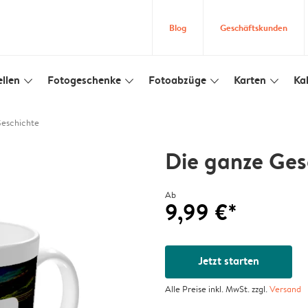
Blog
Geschäftskunden
llen
Fotogeschenke
Fotoabzüge
Karten
Ka
slim_arrow_down
slim_arrow_down
slim_arrow_down
slim_arrow_down
Geschichte
Die ganze Ges
Ab
9,99 €*
Jetzt starten
Alle Preise inkl. MwSt. zzgl.
Versand