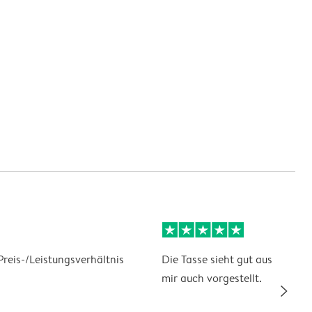
reis-/Leistungsverhältnis
Die Tasse sieht gut aus und so 
mir auch vorgestellt.
slim_arrow_right