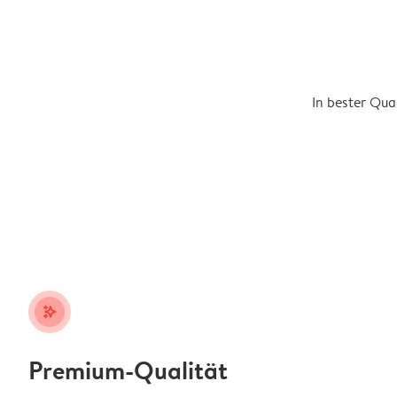
In bester Qua
stars_plus
Premium-Qualität