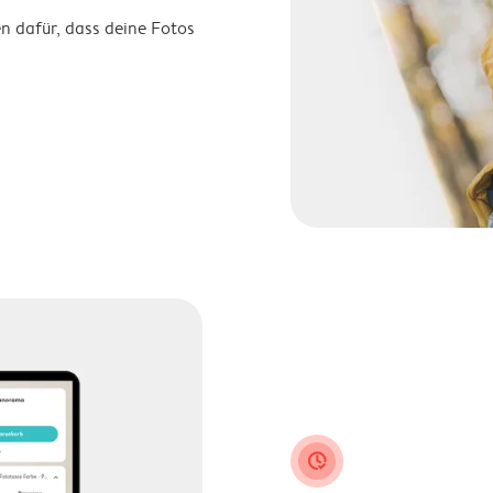
n dafür, dass deine Fotos
clock_check