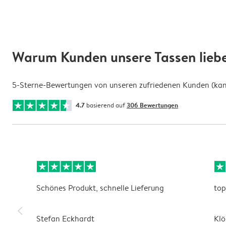
Warum Kunden unsere Tassen lieb
5-Sterne-Bewertungen von unseren zufriedenen Kunden (kann 
4.7
basierend auf
306 Bewertungen
Schönes Produkt, schnelle Lieferung
top
slim_arrow_left
Stefan Eckhardt
Klö