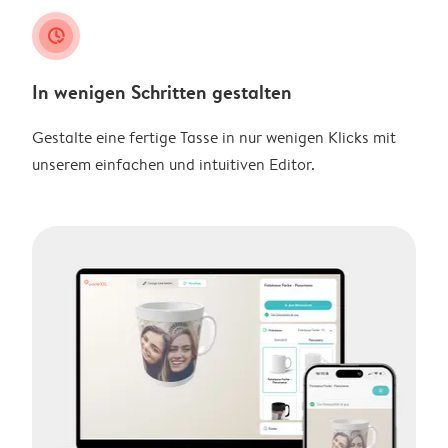
clock_check
In wenigen Schritten gestalten
Gestalte eine fertige Tasse in nur wenigen Klicks mit
unserem einfachen und intuitiven Editor.