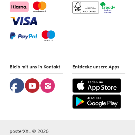
Bleib mit uns in Kontakt
Entdecke unsere Apps
facebook
youtube
instagram
posterXXL © 2026