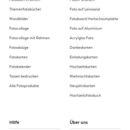
Themenfotobücher
Foto auf Leinwand
Wandbilder
Fotoboard Hartschaumplatte
Fotocollage
Foto auf Aluminium
Fotocollage mit Rahmen
Acrylglas Foto
Fotoabzüge
Dankeskarten
Fotokarten
Einladungskarten
Fotokalender
Hochzeitskarten
Tassen bedrucken
Weihnachtskarten
Alle Fotoprodukte
Neujahrskarten
Hochzeitsfotobuch
Hilfe
Über uns