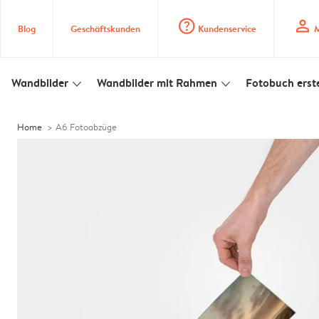
question_mark_circle
profile
Blog
Geschäftskunden
Kundenservice
M
Wandbilder
Wandbilder mit Rahmen
Fotobuch erste
slim_arrow_down
slim_arrow_down
Home
A6 Fotoabzüge