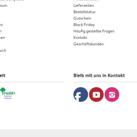
nium
Lieferzeiten
Bestellstatus
Gutschein
en
Black Friday
n
Häufig gestellte Fragen
ten
Kontakt
Geschäftskunden
buch
eit
Bleib mit uns in Kontakt
facebook
youtube
instagram