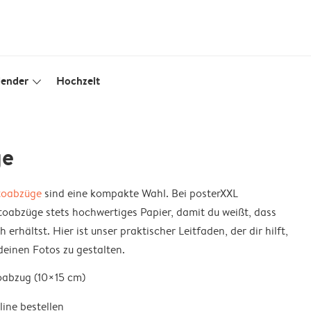
lender
Hochzeit
slim_arrow_down
ge
toabzüge
sind eine kompakte Wahl. Bei posterXXL
toabzüge stets hochwertiges Papier, damit du weißt, dass
 erhältst. Hier ist unser praktischer Leitfaden, der dir hilft,
deinen Fotos zu gestalten.
oabzug (10×15 cm)
line bestellen