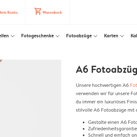
shopping_cart
ein Konto
Warenkorb
llen
Fotogeschenke
Fotoabzüge
Karten
Ka
slim_arrow_down
slim_arrow_down
slim_arrow_down
slim_arrow_down
A6 Fotoabzü
Unsere hochwertigen A6
Fo
verwenden wir für unsere Fo
du immer ein luxuriöses Finish
stilvolle A6 Fotoabzüge mit 
Gestalte einen A6 Fot
Zufriedenheitsgarantie
Schnell und einfach on