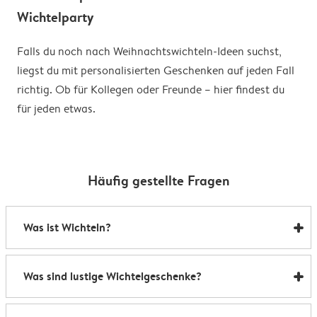
Wichtelparty
Falls du noch nach Weihnachtswichteln-Ideen suchst,
liegst du mit personalisierten Geschenken auf jeden Fall
richtig. Ob für Kollegen oder Freunde – hier findest du
für jeden etwas.
Häufig gestellte Fragen
Was ist Wichteln?
Beim Weihnachtswichteln werden die Namen aller
Was sind lustige Wichtelgeschenke?
Teilnehmenden gesammelt und zufällig ausgelost. Jede
Person zieht den Namen einer anderen und beschenkt
Egal ob für Kollegen, Freunde oder Familie – ein
diese heimlich. So wirst du zum Wichtel oder „Secret