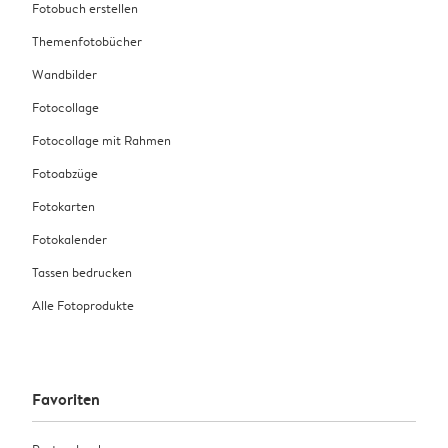
haben oder eine schöne Erinnerung wecken. Mit einem
Fotobuch erstellen
Fotogeschenk kannst du beides verbinden: humorvoll
Themenfotobücher
und bedeutungsvoll – je nachdem, welches Foto du
Wandbilder
auswählst.
Fotocollage
Fotocollage mit Rahmen
Fotoabzüge
Fotokarten
Fotokalender
Tassen bedrucken
Alle Fotoprodukte
Favoriten