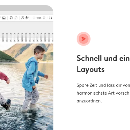
stars_plus
Schnell und ei
Layouts
Spare Zeit und lass dir v
harmonischste Art vorschl
anzuordnen.