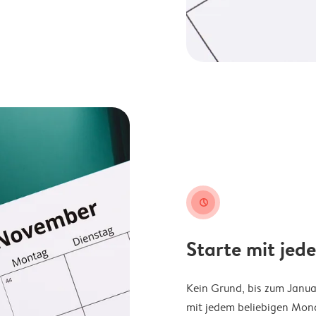
clock
Starte mit jed
Kein Grund, bis zum Janu
mit jedem beliebigen Mona