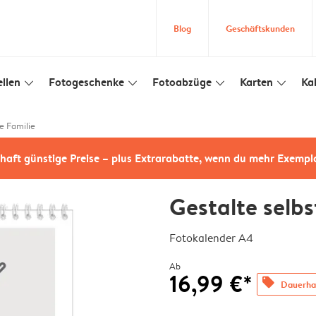
Blog
Geschäftskunden
llen
Fotogeschenke
Fotoabzüge
Karten
Ka
slim_arrow_down
slim_arrow_down
slim_arrow_down
slim_arrow_down
ge Familie
haft günstige Preise – plus Extrarabatte, wenn du mehr Exempl
Gestalte selbs
Fotokalender A4
Ab
16,99 €*
offers
Dauerhaf