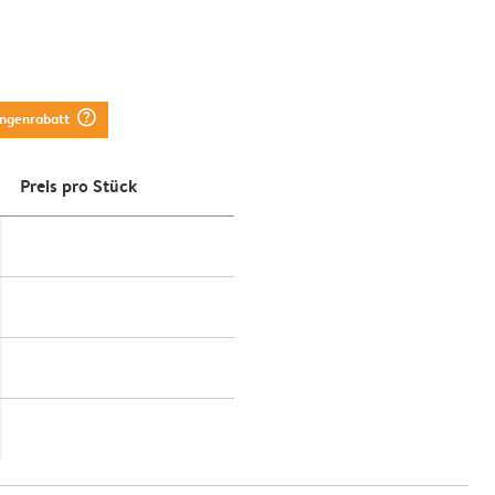
question_mark_circle
engenrabatt
Preis pro Stück