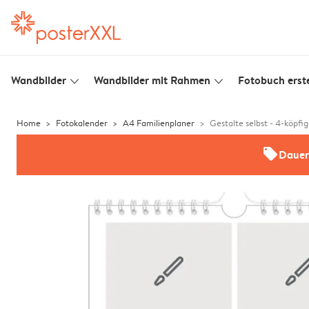
Wandbilder
Wandbilder mit Rahmen
Fotobuch erste
slim_arrow_down
slim_arrow_down
Home
Fotokalender
A4 Familienplaner
Gestalte selbst - 4-köpfi
offers
Dauer